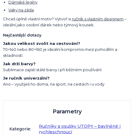
Dámské legíny
Vaky na záda
Chceš úplně vlastní motiv? Vytvoř si
ručník s vlastním designem
–
ideální jako osobní dárek nebo týmový kousek.
Nejčastější dotazy
Jakou velikost zvolit na cestování?
70×140 nebo 80×160 je ideální kompromis mezi pohodlím a
skladností.
Jak drží barvy?
Sublimace zajistí stálé barvy i při běžném používání.
Je ručník univerzální?
Ano – využiješ ho doma, na sport, na cestách i u vody.
Parametry
Ručníky a osušky UTOPY – bavlněné i
Kategorie
:
rychleschnoucí