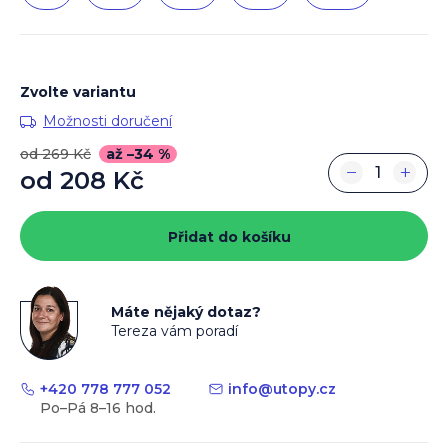
Zvolte variantu
Možnosti doručení
od 269 Kč
až –34 %
−
+
od
208 Kč
Měrná
cena:
Přidat do košíku
Máte nějaký dotaz?
Tereza vám poradí
+420 778 777 052
info
@
utopy.cz