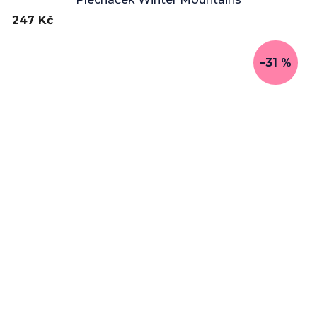
247 Kč
–31 %