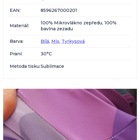
EAN
:
8596267000201
100% Mikrovlákno zepředu, 100%
Materiál
:
bavlna zezadu
Barva
:
Bílá
,
Mix
,
Tyrkysová
Praní
:
30°C
Metoda tisku
:
Sublimace