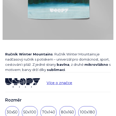
Ručník Winter Mountains
. Ručník Winter Mountains je
nadčasový ručník s potiskem – univerzál pro domácnost, sport,
cestování i pláž. Z jedné strany
bavlna
, z druhé
mikrovlákno
s
motivem; barvy drží díky
sublimaci
.
Více o značce
Rozměr
30x50
50x100
70x140
80x160
100x180