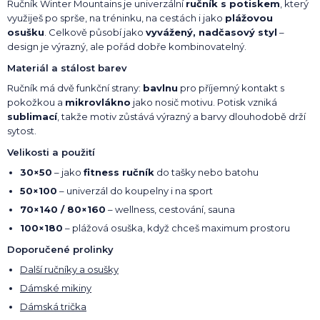
Ručník Winter Mountains je univerzální
ručník s potiskem
, který
využiješ po sprše, na tréninku, na cestách i jako
plážovou
osušku
. Celkově působí jako
vyvážený, nadčasový styl
–
design je výrazný, ale pořád dobře kombinovatelný.
Materiál a stálost barev
Ručník má dvě funkční strany:
bavlnu
pro příjemný kontakt s
pokožkou a
mikrovlákno
jako nosič motivu. Potisk vzniká
sublimací
, takže motiv zůstává výrazný a barvy dlouhodobě drží
sytost.
Velikosti a použití
30×50
– jako
fitness ručník
do tašky nebo batohu
50×100
– univerzál do koupelny i na sport
70×140 / 80×160
– wellness, cestování, sauna
100×180
– plážová osuška, když chceš maximum prostoru
Doporučené prolinky
Další ručníky a osušky
Dámské mikiny
Dámská trička