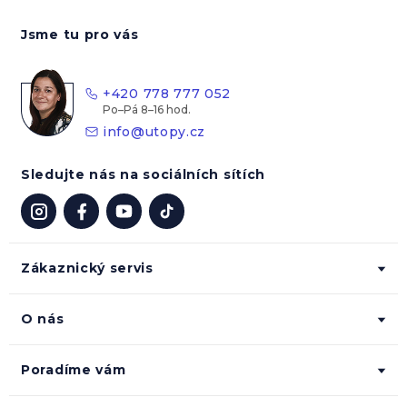
á
Jsme tu pro vás
p
a
t
+420 778 777 052
í
info
@
utopy.cz
Sledujte nás na sociálních sítích
Zákaznický servis
O nás
Poradíme vám