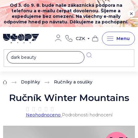
Přejít
Od 3. do 9. 8. bude naše zákaznická podpora na
na
telefonu a e-mailu čerpat dovolenou. Šijeme a
obsah
expedujeme bez omezení. Na všechny e-maily
odpovíme hned po návratu. Děkujeme za pochopení.
CZK
Nákupní
košík
Doplňky
Ručníky a osušky
Domů
Ručník Winter Mountains
Průměrné
Neohodnoceno
Podrobnosti hodnocení
hodnocení
produktu
je
0,0