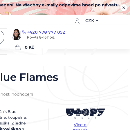
mezení. Na všechny e-maily odpovíme hned po návratu.
CZK
+420 778 777 052
Nákupní
košík
lue Flames
nosti hodnocení
učník Blue
dne: koupelna,
osuška. Z jedné
Více o
krovlákno
s