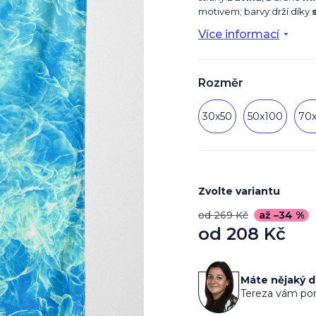
motivem; barvy drží díky
Více informací
Rozměr
30x50
50x100
70
Zvolte variantu
od 269 Kč
až –34 %
od
208 Kč
Měrná
cena:
Máte nějaký 
Tereza vám por