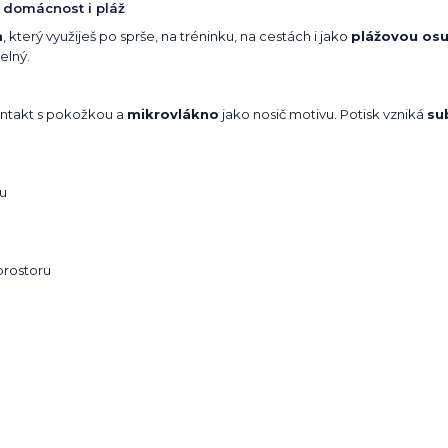
, domácnost i pláž
m
, který využiješ po sprše, na tréninku, na cestách i jako
plážovou os
elný.
ntakt s pokožkou a
mikrovlákno
jako nosič motivu. Potisk vzniká
su
u
prostoru