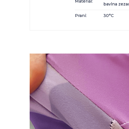
Materiál
:
bavlna zeza
Praní
:
30°C