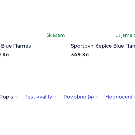
Skladem
Ušijeme 
né
ení
 Blue Flames
Sportovní čepice Blue Fl
u
 Kč
349 Kč
ek.
Popis
Test kvality
Podobné (4)
Hodnocení