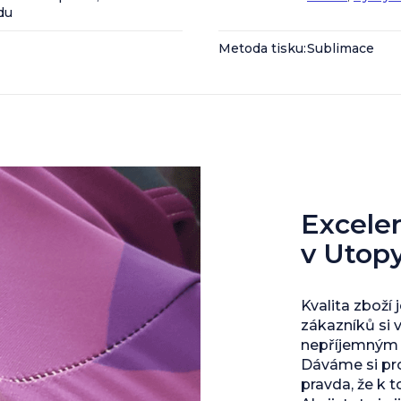
du
Metoda tisku
:
Sublimace
Excelent
v Utop
Kvalita zboží 
zákazníků si 
nepříjemným s
Dáváme si pro
pravda, že k 