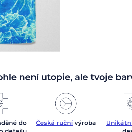
ohle není utopie, ale tvoje bar
aděné do
Česká ruční
výroba
Unikátn
o detailu
de