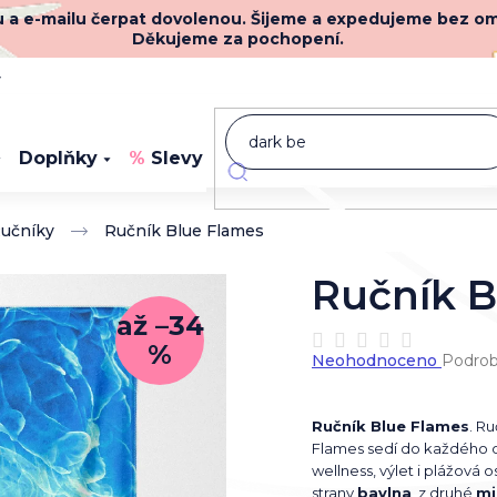
nu a e-mailu čerpat dovolenou. Šijeme a expedujeme bez o
Děkujeme za pochopení.
y
Doplňky
Slevy
Novinky
učníky
Ručník Blue Flames
Ručník B
až –34
%
Průměrné
Neohodnoceno
Podrob
hodnocení
produktu
je
Ručník Blue Flames
. R
0,0
Flames sedí do každého 
z
wellness, výlet i plážová 
5
strany
bavlna
, z druhé
mi
hvězdiček.