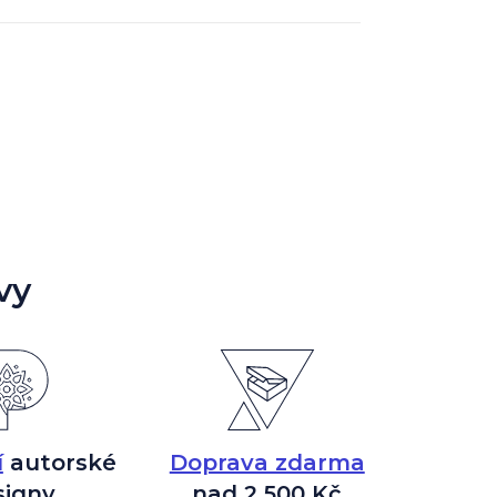
vy
í
autorské
Doprava zdarma
signy
nad 2 500 Kč