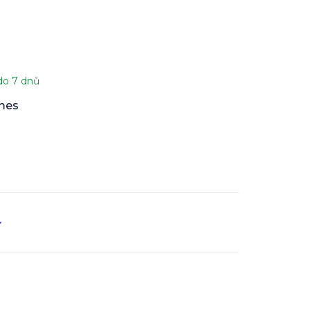
do 7 dnů
ames