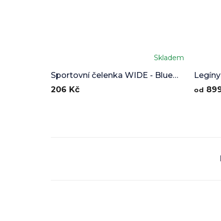
Skladem
Průměr
hodnoc
Sportovní čelenka WIDE - Blue
Legíny
produkt
Flames
206 Kč
899
od
je
5,0
z
5
hvězdič