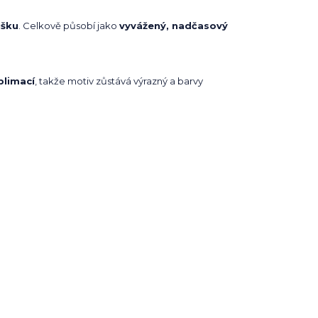
ušku
. Celkově působí jako
vyvážený, nadčasový
blimací
, takže motiv zůstává výrazný a barvy