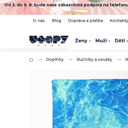
Přejít
Od 3. do 9. 8. bude naše zákaznická podpora na telefo
na
obsah
O nás
Blog
Doprava a platba
Kontakt
Ženy
Muži
Děti
Doplňky
Ručníky a osušky
R
Domů