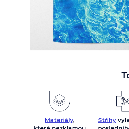
T
Materiály
,
Střihy
vyl
které nezklamou
posledníh