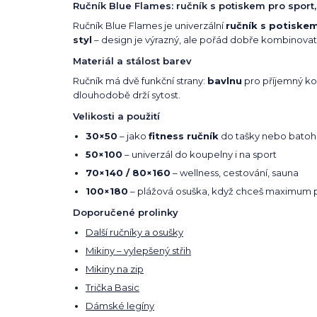
Ručník Blue Flames: ručník s potiskem pro sport
Ručník Blue Flames je univerzální
ručník s potiske
styl
– design je výrazný, ale pořád dobře kombinovat
Materiál a stálost barev
Ručník má dvě funkční strany:
bavlnu
pro příjemný ko
dlouhodobě drží sytost.
Velikosti a použití
30×50
– jako
fitness ručník
do tašky nebo batoh
50×100
– univerzál do koupelny i na sport
70×140 / 80×160
– wellness, cestování, sauna
100×180
– plážová osuška, když chceš maximum 
Doporučené prolinky
Další ručníky a osušky
Mikiny – vylepšený střih
Mikiny na zip
Trička Basic
Dámské legíny