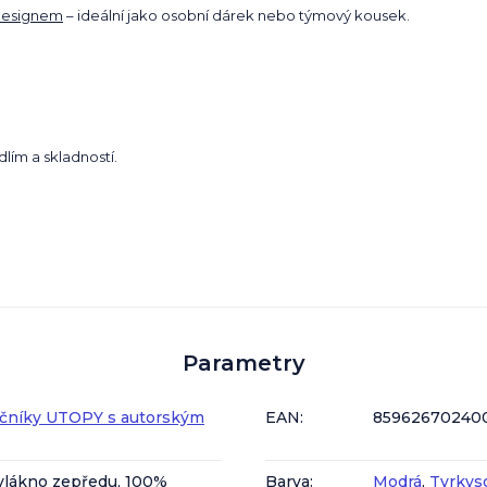
 designem
– ideální jako osobní dárek nebo týmový kousek.
ím a skladností.
Parametry
učníky UTOPY s autorským
EAN
:
85962670240
vlákno zepředu, 100%
Barva
:
Modrá
,
Tyrkys