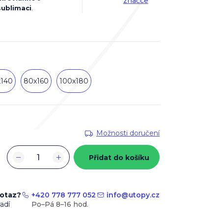
značce
sublimaci
.
x140
80x160
100x180
Možnosti doručení
−
+
Přidat do košíku
dotaz?
+420 778 777 052
info
@
utopy.cz
adí