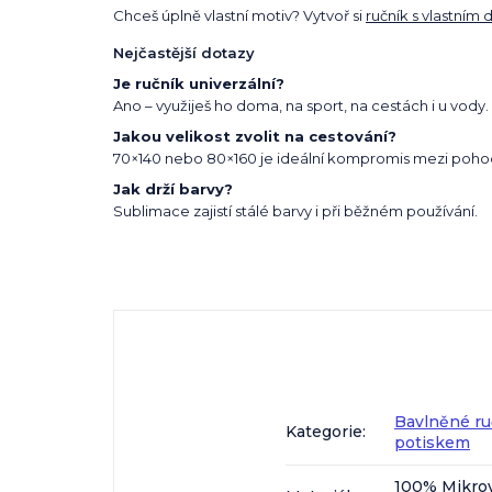
Chceš úplně vlastní motiv? Vytvoř si
ručník s vlastním
Nejčastější dotazy
Je ručník univerzální?
Ano – využiješ ho doma, na sport, na cestách i u vody.
Jakou velikost zvolit na cestování?
70×140 nebo 80×160 je ideální kompromis mezi pohodl
Jak drží barvy?
Sublimace zajistí stálé barvy i při běžném používání.
Bavlněné r
Kategorie
:
potiskem
100% Mikro