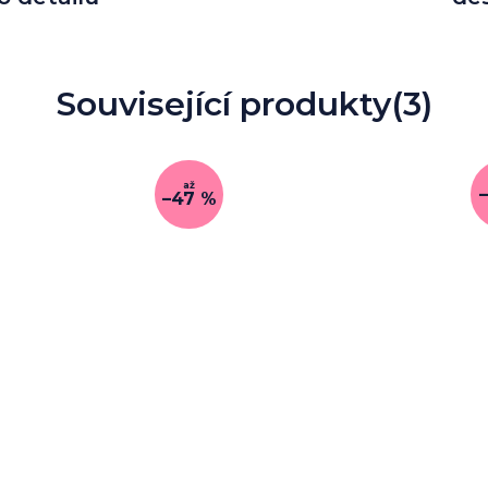
Související produkty
(3)
až
–47 %