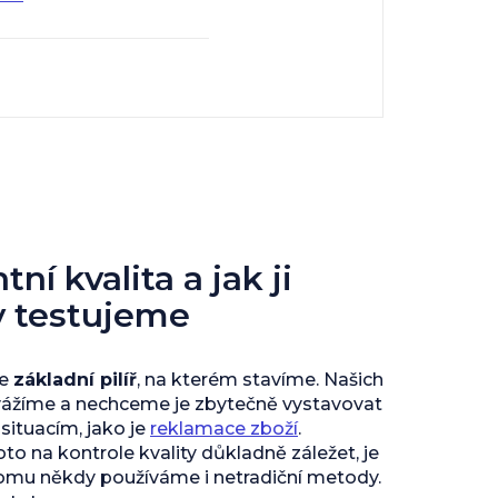
ní kvalita a jak ji
y testujeme
je
základní pilíř
, na kterém stavíme. Našich
vážíme a nechceme je zbytečně vystavovat
ituacím, jako je
reklamace zboží
.
to na kontrole kvality důkladně záležet, je
tomu někdy používáme i netradiční metody.