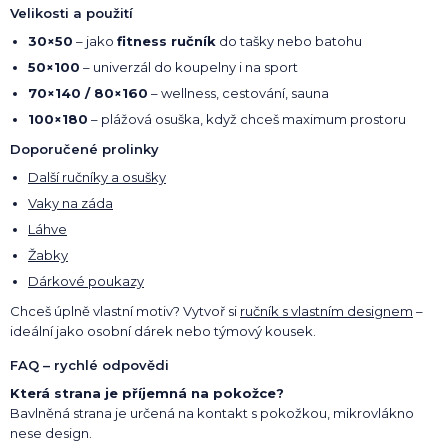
Velikosti a použití
30×50
– jako
fitness ručník
do tašky nebo batohu
50×100
– univerzál do koupelny i na sport
70×140 / 80×160
– wellness, cestování, sauna
100×180
– plážová osuška, když chceš maximum prostoru
Doporučené prolinky
Další ručníky a osušky
Vaky na záda
Láhve
Žabky
Dárkové poukazy
Chceš úplně vlastní motiv? Vytvoř si
ručník s vlastním designem
–
ideální jako osobní dárek nebo týmový kousek.
FAQ – rychlé odpovědi
Která strana je příjemná na pokožce?
Bavlněná strana je určená na kontakt s pokožkou, mikrovlákno
nese design.