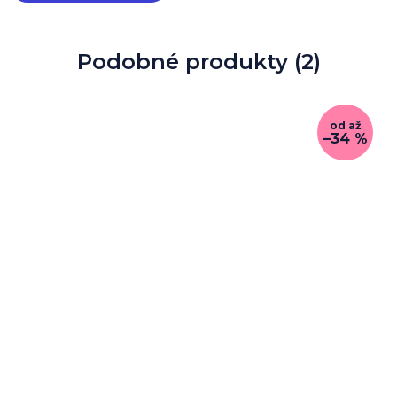
Podobné produkty (2)
od
až
–34 %