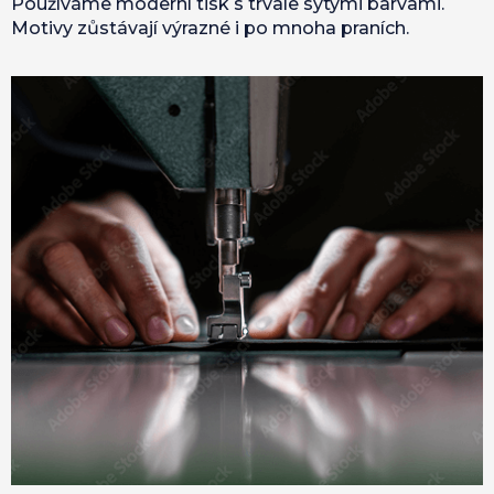
Používáme moderní tisk s trvale sytými barvami.
Motivy zůstávají výrazné i po mnoha praních.