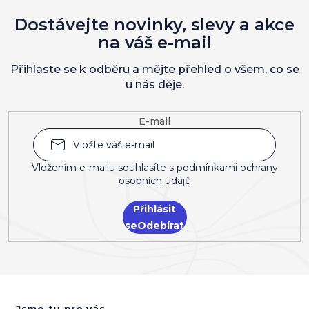
Dostávejte novinky, slevy a akce
na váš e-mail
Přihlaste se k odběru a mějte přehled o všem, co se
u nás děje.
E-mail
Vložením e-mailu souhlasíte s
podmínkami ochrany
osobních údajů
Přihlásit
se
Z
á
Jsme tu pro vás