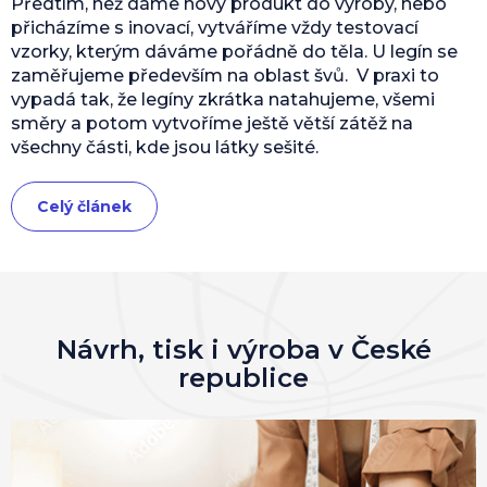
Předtím, než dáme nový produkt do výroby, nebo
přicházíme s inovací, vytváříme vždy testovací
vzorky, kterým dáváme pořádně do těla. U legín se
zaměřujeme především na oblast švů. V praxi to
vypadá tak, že legíny zkrátka natahujeme, všemi
směry a potom vytvoříme ještě větší zátěž na
všechny části, kde jsou látky sešité.
Celý článek
Návrh, tisk i výroba v České
republice