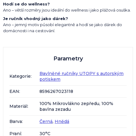
Hodí se do wellness?
Ano – větší rozměry jsou ideální do wellness i jako plážová osuška.
Je ručník vhodný jako dárek?
Ano – jemný motiv působí elegantně a hodí se jako dárek do
domácnosti i na cestování.
Parametry
Bavlněné ručníky UTOPY s autorským
Kategorie
:
potiskem
EAN
:
8596267023118
100% Mikrovlákno zepředu, 100%
Materiál
:
bavlna zezadu
Barva
:
Černá
,
Hnědá
Praní
:
30°C