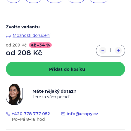
Zvolte variantu
Možnosti doručení
od 269 Kč
až –34 %
−
+
od
208 Kč
Měrná
cena:
Přidat do košíku
Máte nějaký dotaz?
Tereza vám poradí
+420 778 777 052
info
@
utopy.cz