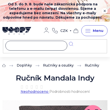
Přejít
Od 3. do 9. 8. bude naše zákaznická podpora na
na
telefonu a e-mailu čerpat dovolenou. Šijeme a
obsah
expedujeme bez omezení. Na všechny e-maily
odpovíme hned po návratu. Děkujeme za pochopení.
CZK
Nákupní
košík
Doplňky
Ručníky a osušky
Ručníky
Domů
Ručník Mandala Indy
Průměrné
Neohodnoceno
Podrobnosti hodnocení
hodnocení
produktu
je
0,0