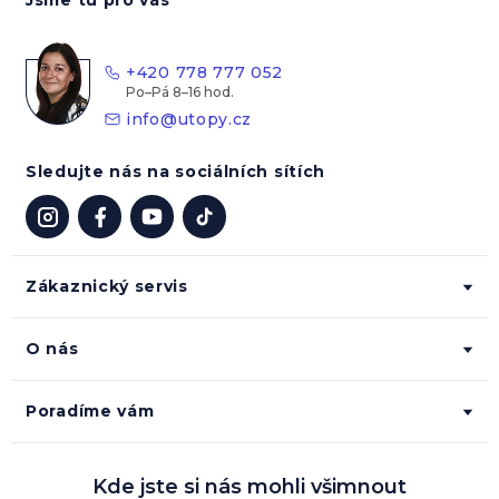
p
a
t
+420 778 777 052
í
info
@
utopy.cz
Sledujte nás na sociálních sítích
Zákaznický servis
O nás
Poradíme vám
Kde jste si nás mohli všimnout