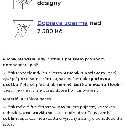
designy
Doprava zdarma
nad
2 500 Kč
Ručník Mandala Indy: ručník s potiskem pro sport,
domácnost i pláž
Ručník Mandala Indy je univerzální
ručník s potiskem
, který
využiješ po sprše, na tréninku, na cestách i jako
plážovou
osušku
. Celkově působí jako
jemný, čistý a elegantní look
–
design je výrazný, ale pořád dobře kombinovatelný.
Materiál a stálost barev
Ručník má dvě funkční strany:
bavlnu
pro příjemný kontakt s
pokožkou a
mikrovlákno
jako nosič motivu. Potisk vzniká
sublimací
, takže motiv zůstává výrazný a barvy dlouhodobě drží
sytost.