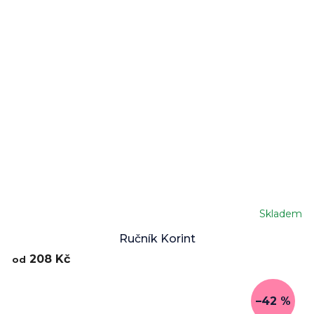
Skladem
Ručník Korint
208 Kč
od
–42 %