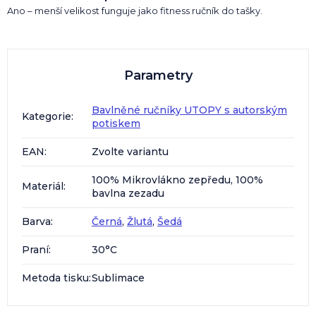
Ano – menší velikost funguje jako fitness ručník do tašky.
Parametry
Bavlněné ručníky UTOPY s autorským
Kategorie
:
potiskem
EAN
:
Zvolte variantu
100% Mikrovlákno zepředu, 100%
Materiál
:
bavlna zezadu
Barva
:
Černá
,
Žlutá
,
Šedá
Praní
:
30°C
Metoda tisku
:
Sublimace