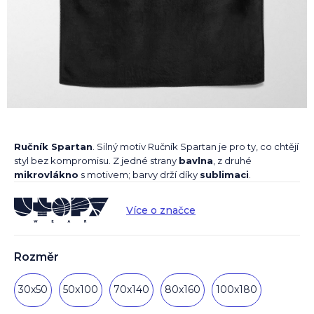
Ručník Spartan
. Silný motiv Ručník Spartan je pro ty, co chtějí
styl bez kompromisu. Z jedné strany
bavlna
, z druhé
mikrovlákno
s motivem; barvy drží díky
sublimaci
.
Více o značce
Rozměr
30x50
50x100
70x140
80x160
100x180