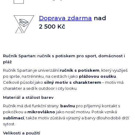
Doprava zdarma
nad
2 500 Kč
Ručník Spartan: ručník s potiskem pro sport, domácnost i
pláž
Ručník Spartan je univerzální
ručník s potiskem
, který využiješ
po sprše, na tréninku, na cestách i jako
plážovou osušku
.
Celkově působí jako
silný motiv s charakterem
– motiv má
charakter a sedí k outdoor i city looku.
Materiál a stálost barev
Ručník má dvě funkční strany:
bavlnu
pro příjemný kontakt s
pokožkou a
mikrovlákno
jako nosič motivu. Potisk vzniká
sublimací
, takže motiv zůstává výrazný a barvy dlouhodobě drží
sytost.
Velikosti a použití