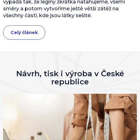
vypadá tak, že legíny zkrátka natahujeme, všemi
směry a potom vytvoříme ještě větší zátěž na
všechny části, kde jsou látky sešité.
Celý článek
Návrh, tisk i výroba v České
republice