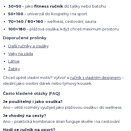
30×50
– jako
fitness ručník
do tašky nebo batohu
50×100
– univerzál do koupelny i na sport
70×140 / 80×160
– wellness, cestování, sauna
100×180
– plážová osuška, když chceš maximum prostoru
Doporučené prolinky
Další ručníky a osušky
Vaky na záda
Láhve
Žabky
Chceš úplně vlastní motiv? Vytvoř si
ručník s vlastním designem
–
ideální jako osobní dárek nebo týmový kousek.
Často kladené otázky (FAQ)
Je použitelný i jako osuška?
Ano – větší rozměry využiješ jako plážovou osušku i do wellness.
Je vhodný na cesty?
Ano – praktická kombinace stran funguje skvěle i na cestování.
Hodí se ručník na sport?