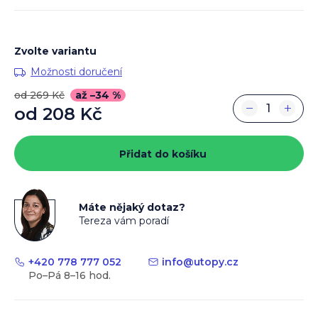
Zvolte variantu
Možnosti doručení
od 269 Kč
až –34 %
−
+
od
208 Kč
Měrná
cena:
Přidat do košíku
Máte nějaký dotaz?
Tereza vám poradí
+420 778 777 052
info
@
utopy.cz