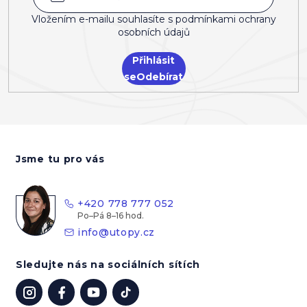
Vložením e-mailu souhlasíte s
podmínkami ochrany
osobních údajů
Přihlásit
se
Z
á
Jsme tu pro vás
p
a
t
+420 778 777 052
í
info
@
utopy.cz
Sledujte nás na sociálních sítích