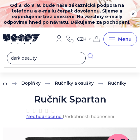
Přejít
Od 3. do 9. 8. bude naše zákaznická podpora na
na
telefonu a e-mailu čerpat dovolenou. Šijeme a
obsah
expedujeme bez omezení. Na všechny e-maily
odpovíme hned po návratu. Děkujeme za pochopení.
CZK
Nákupní
košík
Doplňky
Ručníky a osušky
Ručníky
Domů
Ručník Spartan
Průměrné
Neohodnoceno
Podrobnosti hodnocení
hodnocení
produktu
je
0,0