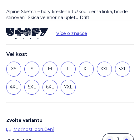
Alpine Sketch – hory kreslené tužkou: černá linka, hnědé
stínování. Skica velehor na úpletu Drift.
Více o značce
Velikost
XS
S
M
L
XL
XXL
3XL
4XL
5XL
6XL
7XL
Zvolte variantu
Možnosti doručení
−
+