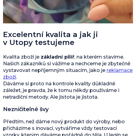
Excelentní kvalita a jak ji
v Utopy testujeme
Kvalita zboží je
základní pilíř
, na kterém stavíme.
Našich zákazníků si vážíme a nechceme je zbytečně
vystavovat nepříjemným situacím, jako je
reklamace
zboží
.
Dáváme si proto na kontrole kvality důkladně
záležet, je pravda, že k tomu někdy používáme i
netradiční metody. Ale jistota je jistota.
Nezničitelné švy
Předtím, než dáme nový produkt do výroby, nebo
přicházíme s inovací, vytváříme vždy testovací
vzorky, kterým dáváme pořádně do těla. U legín se