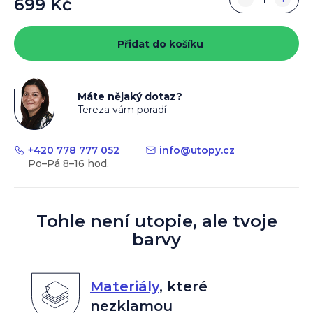
699 Kč
Měrná
cena:
Přidat do košíku
Máte nějaký dotaz?
Tereza vám poradí
+420 778 777 052
info
@
utopy.cz
Tohle není utopie, ale tvoje
barvy
Materiály
,
které
nezklamou