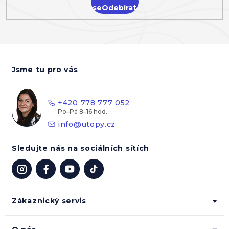
se
Z
á
Jsme tu pro vás
p
a
t
+420 778 777 052
í
info
@
utopy.cz
Sledujte nás na sociálních sítích
Zákaznický servis