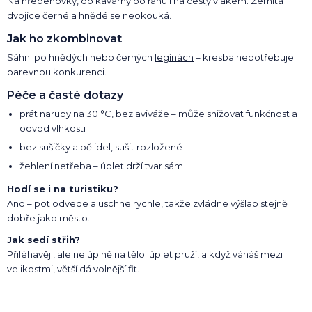
Na hřebenovky, do kavárny po ránu i na cesty vlakem. Zemitá
dvojice černé a hnědé se neokouká.
Jak ho zkombinovat
Sáhni po hnědých nebo černých
legínách
– kresba nepotřebuje
barevnou konkurenci.
Péče a časté dotazy
prát naruby na 30 °C, bez aviváže – může snižovat funkčnost a
odvod vlhkosti
bez sušičky a bělidel, sušit rozložené
žehlení netřeba – úplet drží tvar sám
Hodí se i na turistiku?
Ano – pot odvede a uschne rychle, takže zvládne výšlap stejně
dobře jako město.
Jak sedí střih?
Přiléhavěji, ale ne úplně na tělo; úplet pruží, a když váháš mezi
velikostmi, větší dá volnější fit.