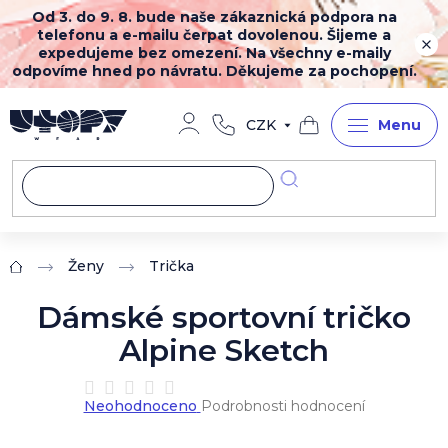
Přejít
Od 3. do 9. 8. bude naše zákaznická podpora na
na
telefonu a e-mailu čerpat dovolenou. Šijeme a
obsah
expedujeme bez omezení. Na všechny e-maily
odpovíme hned po návratu. Děkujeme za pochopení.
CZK
Nákupní
košík
Ženy
Trička
Domů
Dámské sportovní tričko
Alpine Sketch
Průměrné
Neohodnoceno
Podrobnosti hodnocení
hodnocení
produktu