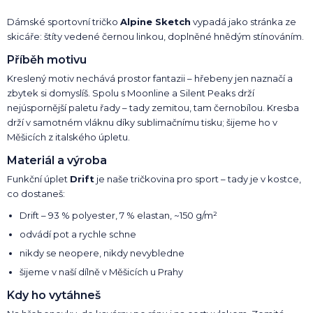
Dámské sportovní tričko
Alpine Sketch
vypadá jako stránka ze
skicáře: štíty vedené černou linkou, doplněné hnědým stínováním.
Příběh motivu
Kreslený motiv nechává prostor fantazii – hřebeny jen naznačí a
zbytek si domyslíš. Spolu s Moonline a Silent Peaks drží
nejúspornější paletu řady – tady zemitou, tam černobílou. Kresba
drží v samotném vláknu díky sublimačnímu tisku; šijeme ho v
Měšicích z italského úpletu.
Materiál a výroba
Funkční úplet
Drift
je naše tričkovina pro sport – tady je v kostce,
co dostaneš:
Drift – 93 % polyester, 7 % elastan, ~150 g/m²
odvádí pot a rychle schne
nikdy se neopere, nikdy nevybledne
šijeme v naší dílně v Měšicích u Prahy
Kdy ho vytáhneš