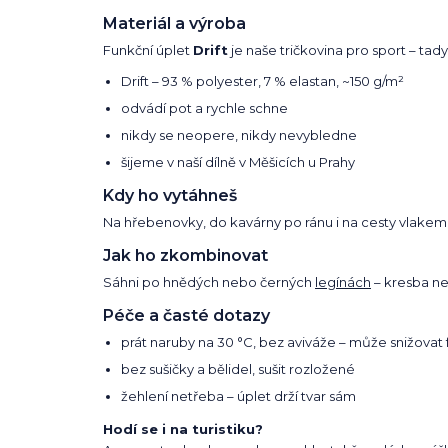
Materiál a výroba
Funkční úplet
Drift
je naše tričkovina pro sport – tady
Drift – 93 % polyester, 7 % elastan, ~150 g/m²
odvádí pot a rychle schne
nikdy se neopere, nikdy nevybledne
šijeme v naší dílně v Měšicích u Prahy
Kdy ho vytáhneš
Na hřebenovky, do kavárny po ránu i na cesty vlake
Jak ho zkombinovat
Sáhni po hnědých nebo černých
legínách
– kresba n
Péče a časté dotazy
prát naruby na 30 °C, bez aviváže – může snižovat 
bez sušičky a bělidel, sušit rozložené
žehlení netřeba – úplet drží tvar sám
Hodí se i na turistiku?