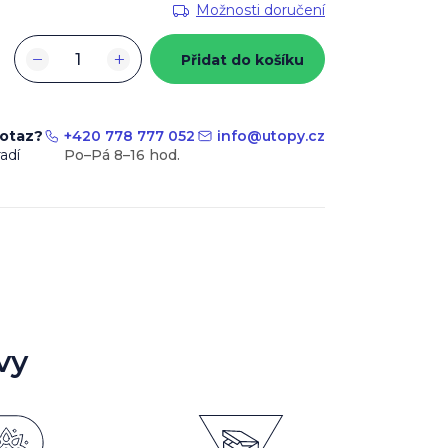
Možnosti doručení
−
+
Přidat do košíku
dotaz?
+420 778 777 052
info
@
utopy.cz
adí
vy