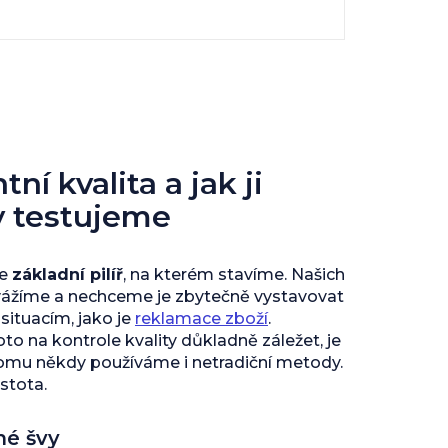
ní kvalita a jak ji
y testujeme
je
základní pilíř
, na kterém stavíme. Našich
vážíme a nechceme je zbytečně vystavovat
ituacím, jako je
reklamace zboží
.
to na kontrole kvality důkladně záležet, je
tomu někdy používáme i netradiční metody.
istota.
né švy