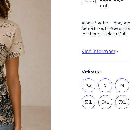
z
pot
5
hvězdiček.
Alpine Sketch – hory kr
černá linka, hnědé stíno
velehor na úpletu Drift.
Více informací
Velikost
XS
S
M
5XL
6XL
7XL