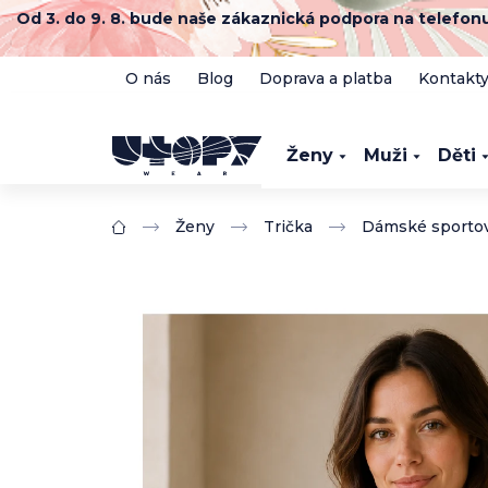
Přejít
Od 3. do 9. 8. bude naše zákaznická podpora na telefo
na
obsah
O nás
Blog
Doprava a platba
Kontakt
Ženy
Muži
Děti
Ženy
Trička
Dámské sportovn
Domů