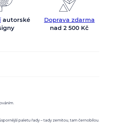
í
autorské
Doprava zdarma
signy
nad 2 500 Kč
nováním.
úspornější paletu řady – tady zemitou, tam černobílou.