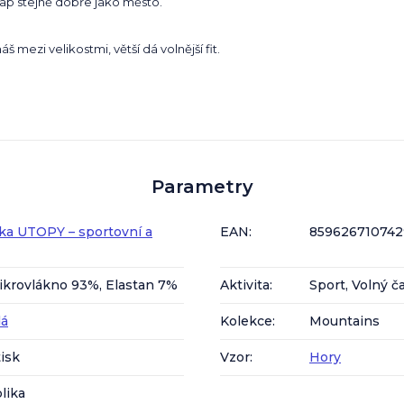
lap stejně dobře jako město.
áš mezi velikostmi, větší dá volnější fit.
Parametry
ka UTOPY – sportovní a
EAN
:
859626710742
ikrovlákno 93%, Elastan 7%
Aktivita
:
Sport, Volný č
á
Kolekce
:
Mountains
isk
Vzor
:
Hory
lika