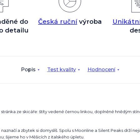
aděné do
Česká ruční
výroba
Unikátn
o detailu
de
Popis
Test kvality
Hodnocení
stránka ze skicáře: štíty vedené černou linkou, doplněné hnědým stí
 naznačí a zbytek si domyslíš. Spolu s Moonline a Silent Peaks drží nej
; šijeme ho v Měšicích z italského úpletu.