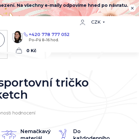
mezení. Na všechny e-maily odpovíme hned po návratu.
CZK
+420 778 777 052
Nákupní
košík
portovní tričko
ketch
nosti hodnocení
Nemačkavý
Do
materiál
každodenního