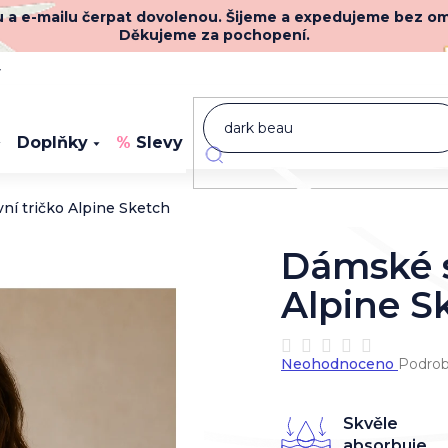
nu a e-mailu čerpat dovolenou. Šijeme a expedujeme bez o
Děkujeme za pochopení.
y
Doplňky
Slevy
Novinky
í tričko Alpine Sketch
Dámské s
Alpine S
Průměrné
Neohodnoceno
Podrob
hodnocení
produktu
je
Skvěle
0,0
absorbuje