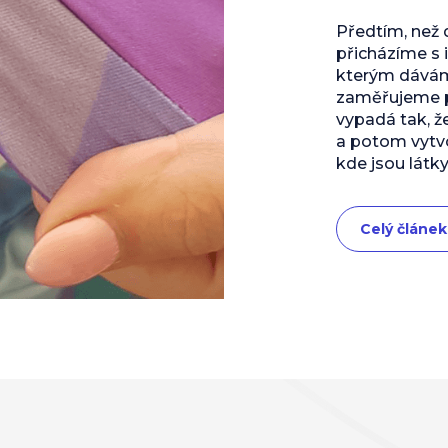
Předtím, než
přicházíme s 
kterým dáváme
zaměřujeme př
vypadá tak, ž
a potom vytvo
kde jsou látky
Celý článek