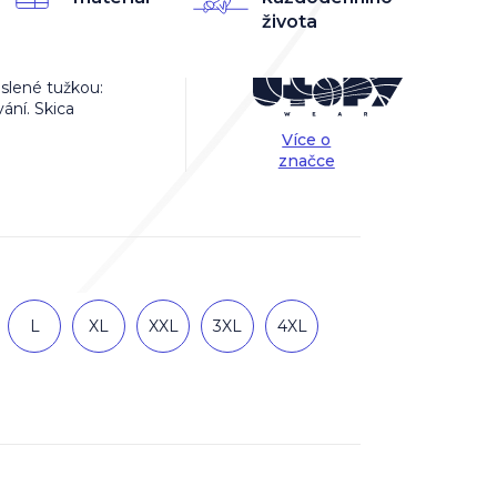
života
eslené tužkou:
vání. Skica
Více o
značce
L
XL
XXL
3XL
4XL