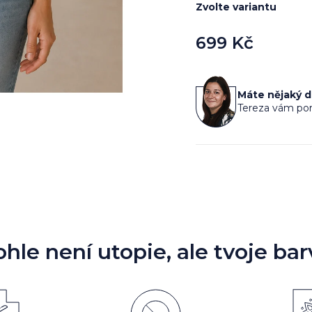
Zvolte variantu
699 Kč
Měrná
cena:
Máte nějaký 
Tereza vám por
ohle není utopie, ale tvoje bar