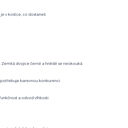
 je v kostce, co dostaneš:
m. Zemitá dvojice černé a hnědé se neokouká.
epotřebuje barevnou konkurenci.
funkčnost a odvod vlhkosti