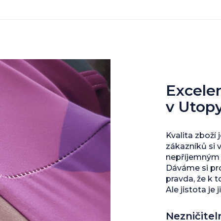
Excelent
v Utop
Kvalita zboží 
zákazníků si 
nepříjemným s
Dáváme si pro
pravda, že k 
Ale jistota je j
Nezničitel