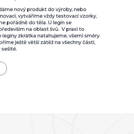
 dáme nový produkt do výroby, nebo
inovací, vytváříme vždy testovací vzorky,
 pořádně do těla. U legín se
edevším na oblast švů. V praxi to
e legíny zkrátka natahujeme, všemi směry
říme ještě větší zátěž na všechny části,
 sešité.