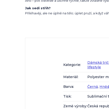
Ano – pot odvede a uschne rychle, takže zvládne výš
Jak sedí střih?
Přiléhavěji, ale ne úplně na tělo; úplet pruží, a když váh
Dámská trič
Kategorie
:
lifestyle
Materiál
:
Polyester m
Barva
:
Černá
,
Hněd
Tisk
:
Sublimační t
Země výroby
:
Česká repub