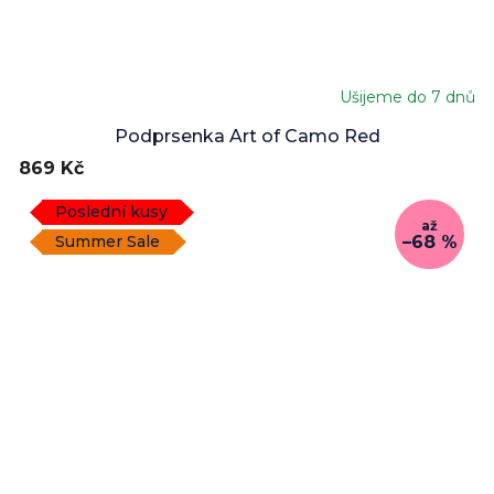
Ušijeme do 7 dnů
Podprsenka Art of Camo Red
869 Kč
Poslední kusy
až
–68 %
Summer Sale