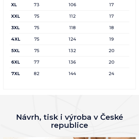
XL
73
106
17
XXL
75
112
17
3XL
75
118
18
4XL
75
124
19
5XL
75
132
20
6XL
77
136
20
7XL
82
144
24
Návrh, tisk i výroba v České
republice