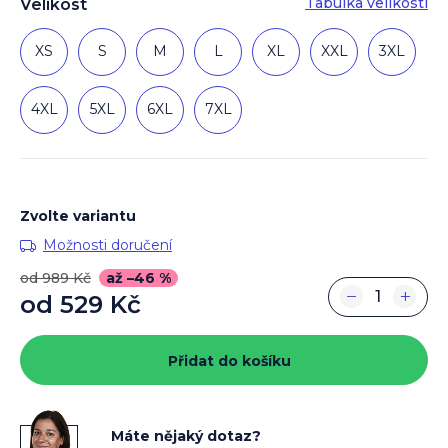
Tabulka velikostí
Velikost
XS
S
M
L
XL
XXL
3XL
4XL
5XL
6XL
7XL
Zvolte variantu
Možnosti doručení
od 989 Kč
až –46 %
−
+
od
529 Kč
Měrná
cena:
Přidat do košíku
Máte nějaký dotaz?