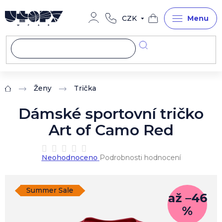
Přejít
na
CZK
obsah
Nákupní
košík
Ženy
Trička
Domů
Dámské sportovní tričko
Art of Camo Red
Průměrné
Neohodnoceno
Podrobnosti hodnocení
hodnocení
produktu
je
0,0
Summer Sale
až –46
z
%
5
hvězdiček.