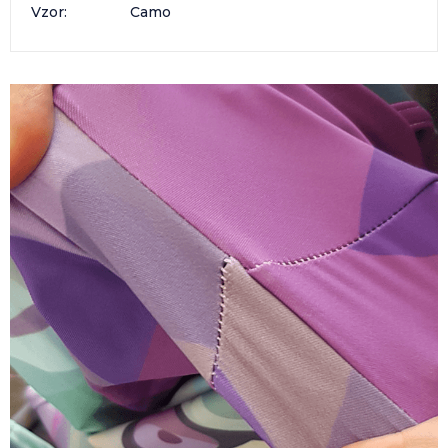
Vzor
:
Camo