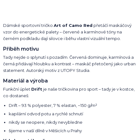
Dámské sportovní tričko
Art of Camo Red
přetáčí maskáčový
vzor do energetické palety – červené a karmínové tóny na
černém podkladu dají silovce i běhu vlastní vizuální tempo.
Příběh motivu
Tady nejde o splynutí s pozadím. Červená dominuje, karmínová a
černá přidávají hloubku a kontrast – maskáč přetočený jako urban
statement. Autorský motiv z UTOPY Studia.
Materiál a výroba
Funkční úplet
Drift
je naše tričkovina pro sport – tady je v kostce,
co dostaneš:
Drift – 93 % polyester, 7 % elastan, ~150 g/m²
kapilární odvod potu a rychlé schnutí
nikdy se neopere, nikdy nevybledne
šijeme v naší dílně v Měšicích u Prahy