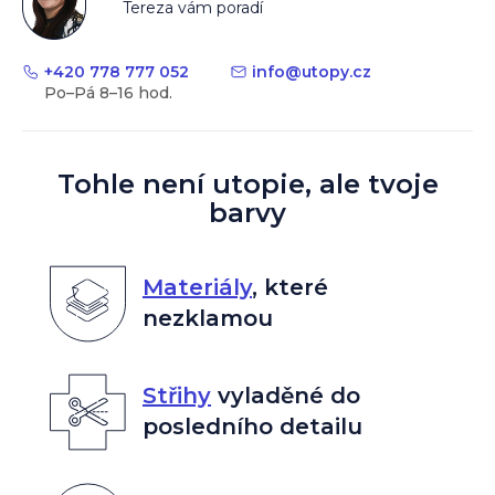
Tereza vám poradí
+420 778 777 052
info
@
utopy.cz
Tohle není utopie, ale tvoje
barvy
Materiály
,
které
nezklamou
Střihy
vyladěné do
posledního detailu