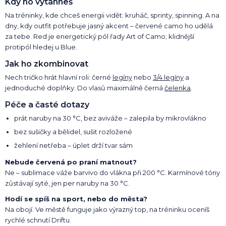
Kdy ho vytáhneš
Na tréninky, kde chceš energii vidět: kruháč, sprinty, spinning. A na
dny, kdy outfit potřebuje jasný akcent – červené camo ho udělá
za tebe. Red je energetický pól řady Art of Camo; klidnější
protipól hledej u Blue.
Jak ho zkombinovat
Nech tričko hrát hlavní roli: černé
legíny
nebo
3/4 legíny
a
jednoduché doplňky. Do vlasů maximálně černá
čelenka
.
Péče a časté dotazy
prát naruby na 30 °C, bez aviváže – zalepila by mikrovlákno
bez sušičky a bělidel, sušit rozložené
žehlení netřeba – úplet drží tvar sám
Nebude červená po praní matnout?
Ne – sublimace váže barvivo do vlákna při 200 °C. Karmínové tóny
zůstávají syté, jen per naruby na 30 °C.
Hodí se spíš na sport, nebo do města?
Na obojí. Ve městě funguje jako výrazný top, na tréninku oceníš
rychlé schnutí Driftu.