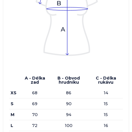
A - Délka
B - Obvod
C - Délka
zad
hrudníku
rukávu
XS
68
86
14
S
69
90
15
M
70
94
15
L
72
100
16