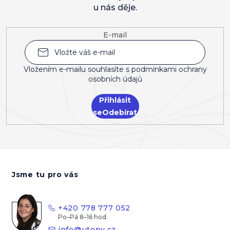
u nás děje.
E-mail
Vložením e-mailu souhlasíte s
podmínkami ochrany
osobních údajů
Přihlásit
se
Z
á
Jsme tu pro vás
p
a
t
+420 778 777 052
í
info
@
utopy.cz