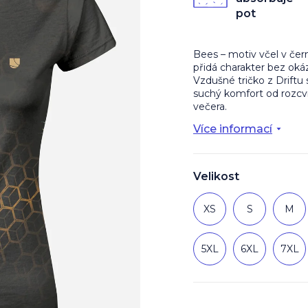
z
pot
5
hvězdiček.
Bees – motiv včel v čern
přidá charakter bez okáz
Vzdušné tričko z Driftu 
suchý komfort od rozcv
večera.
Více informací
Velikost
XS
S
M
5XL
6XL
7XL