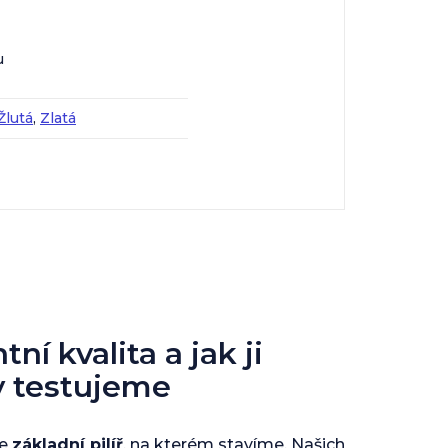
u
Žlutá
,
Zlatá
ní kvalita a jak ji
y testujeme
je
základní pilíř
, na kterém stavíme. Našich