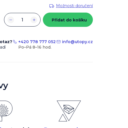
Možnosti doručení
−
+
Přidat do košíku
dotaz?
+420 778 777 052
info
@
utopy.cz
adí
vy