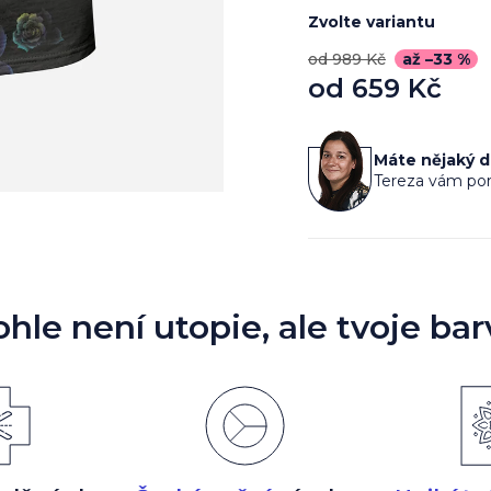
Zvolte variantu
od 989 Kč
až –33 %
od
659 Kč
Měrná
cena:
Máte nějaký 
Tereza vám por
ohle není utopie, ale tvoje bar