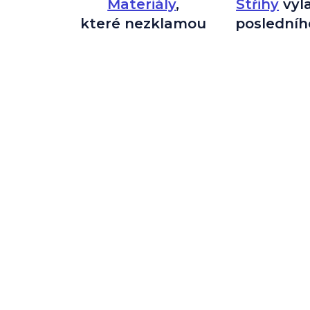
Materiály
,
Střihy
vyl
které nezklamou
posledníh