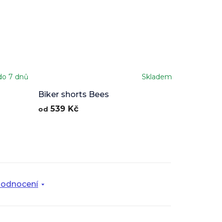
do 7 dnů
Skladem
Biker shorts Bees
539 Kč
od
odnocení