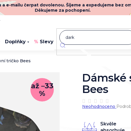
nu a e-mailu čerpat dovolenou. Šijeme a expedujeme bez o
Děkujeme za pochopení.
y
Doplňky
Slevy
Novinky
ní tričko Bees
Dámské s
až –33
Bees
%
Průměrné
Neohodnoceno
Podrob
hodnocení
produktu
je
Skvěle
0,0
absorbuje