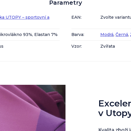
Parametry
ka UTOPY – sportovní a
EAN
:
Zvolte variant
ikrovlákno 93%, Elastan 7%
Barva
:
Modrá
,
Černá
,
ss
Vzor
:
Zvířata
Excelent
v Utop
Kvalita zboží 