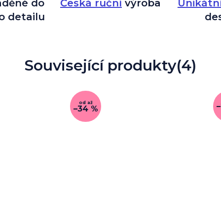
aděné do
Česká ruční
výroba
Unikátn
o detailu
de
Související produkty
(4)
od
až
–34 %