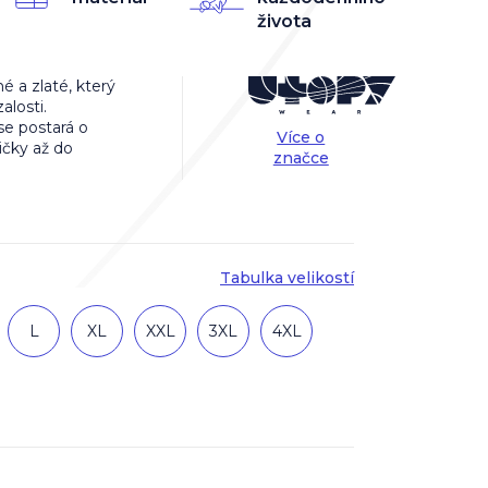
života
é a zlaté, který
alosti.
se postará o
Více o
ičky až do
značce
Tabulka velikostí
L
XL
XXL
3XL
4XL