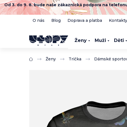
Přejít
Od 3. do 9. 8. bude naše zákaznická podpora na telefo
na
obsah
O nás
Blog
Doprava a platba
Kontakt
Ženy
Muži
Děti
Ženy
Trička
Dámské sportov
Domů