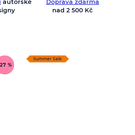
í
autorské
Doprava zdarma
signy
nad 2 500 Kč
Summer Sale
–27 %