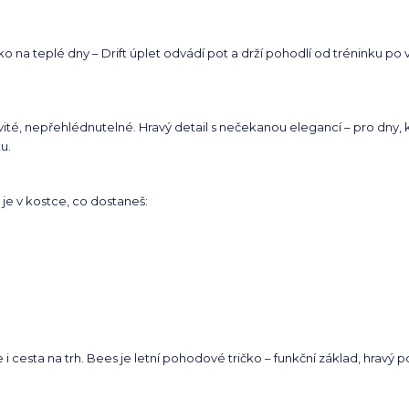
ko na teplé dny – Drift úplet odvádí pot a drží pohodlí od tréninku po
vité, nepřehlédnutelné. Hravý detail s nečekanou elegancí – pro dny,
u.
 je v kostce, co dostaneš:
e i cesta na trh. Bees je letní pohodové tričko – funkční základ, hravý 