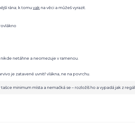
ější rána; k tomu
vak
na věci a můžeš vyrazit.
krovlákno
hybu nikde netáhne a neomezuje v ramenou.
rvivo je zatavené uvnitř vlákna, ne na povrchu.
 tašce minimum místa a nemačká se – rozložíš ho a vypadá jak z regálu