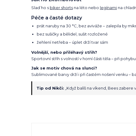
Slaď ho s
biker shorts
na léto nebo
legínami
na chladn
Péče a časté dotazy
prát naruby na 30 °C, bez aviváže – zalepila by mi
bez sušičky a bělidel, sušit rozložené
žehlení netřeba – úplet drží tvar sám
Volnější, nebo přiléhavý střih?
Sportovní střih s volností v horní části těla – při po
Jak se motiv chová na slunci?
Sublimované barvy drží i při častém nošení venku – ba
Tip od Nikči:
„Když balíš na víkend, Bees zabere v