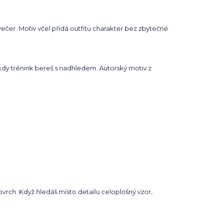
 večer. Motiv včel přidá outfitu charakter bez zbytečné
 kdy trénink bereš s nadhledem. Autorský motiv z
povrch. Když hledáš místo detailu celoplošný vzor,