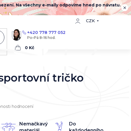
mezení. Na všechny e-maily odpovíme hned po návratu.
CZK
+420 778 777 052
Nákupní
košík
portovní tričko
nosti hodnocení
Nemačkavý
Do
materiál
každodenního