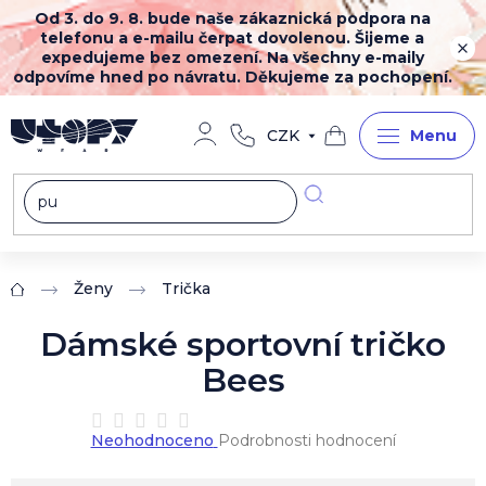
Přejít
Od 3. do 9. 8. bude naše zákaznická podpora na
na
telefonu a e-mailu čerpat dovolenou. Šijeme a
obsah
expedujeme bez omezení. Na všechny e-maily
odpovíme hned po návratu. Děkujeme za pochopení.
CZK
Nákupní
košík
Ženy
Trička
Domů
Dámské sportovní tričko
Bees
Průměrné
Neohodnoceno
Podrobnosti hodnocení
hodnocení
produktu