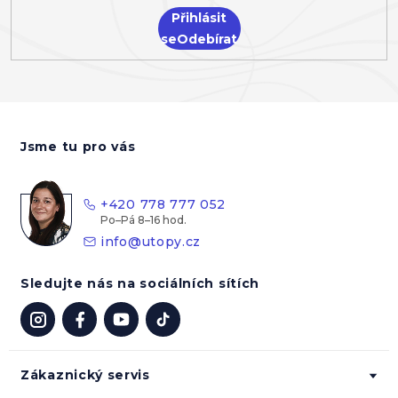
Přihlásit
se
Z
á
Jsme tu pro vás
p
a
t
+420 778 777 052
í
info
@
utopy.cz
Sledujte nás na sociálních sítích
Zákaznický servis