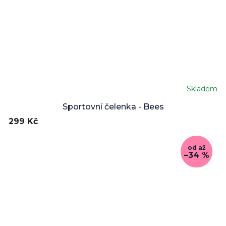
Skladem
Sportovní čelenka - Bees
299 Kč
od
až
–34 %