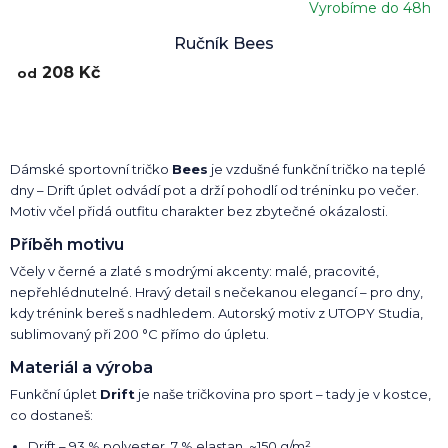
Vyrobíme do 48h
Ručník Bees
208 Kč
od
Dámské sportovní tričko
Bees
je vzdušné funkční tričko na teplé
dny – Drift úplet odvádí pot a drží pohodlí od tréninku po večer.
Motiv včel přidá outfitu charakter bez zbytečné okázalosti.
Příběh motivu
Včely v černé a zlaté s modrými akcenty: malé, pracovité,
nepřehlédnutelné. Hravý detail s nečekanou elegancí – pro dny,
kdy trénink bereš s nadhledem. Autorský motiv z UTOPY Studia,
sublimovaný při 200 °C přímo do úpletu.
Materiál a výroba
Funkční úplet
Drift
je naše tričkovina pro sport – tady je v kostce,
co dostaneš:
Drift – 93 % polyester, 7 % elastan, ~150 g/m²