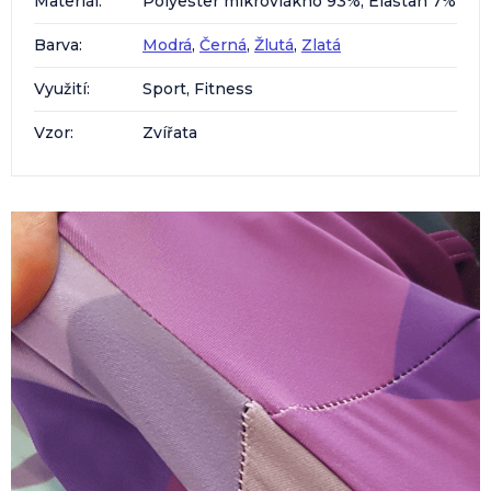
Materiál
:
Polyester mikrovlákno 93%, Elastan 7%
Barva
:
Modrá
,
Černá
,
Žlutá
,
Zlatá
Využití
:
Sport, Fitness
Vzor
:
Zvířata