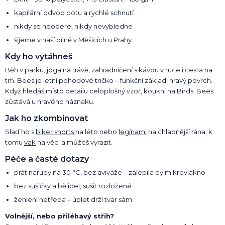
kapilární odvod potu a rychlé schnutí
nikdy se neopere, nikdy nevybledne
šijeme v naší dílně v Měšicích u Prahy
Kdy ho vytáhneš
Běh v parku, jóga na trávě, zahradničení s kávou v ruce i cesta na
trh. Bees je letní pohodové tričko – funkční základ, hravý povrch.
Když hledáš místo detailu celoplošný vzor, koukni na Birds; Bees
zůstává u hravého náznaku.
Jak ho zkombinovat
Slaď ho s
biker shorts
na léto nebo
legínami
na chladnější rána; k
tomu
vak
na věci a můžeš vyrazit.
Péče a časté dotazy
prát naruby na 30 °C, bez aviváže – zalepila by mikrovlákno
bez sušičky a bělidel, sušit rozložené
žehlení netřeba – úplet drží tvar sám
Volnější, nebo přiléhavý střih?