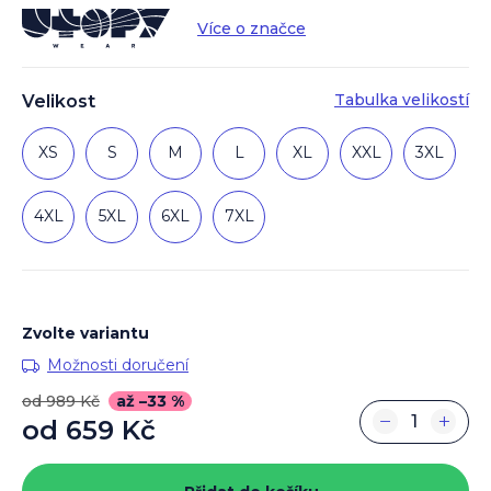
Více o značce
Tabulka velikostí
Velikost
XS
S
M
L
XL
XXL
3XL
4XL
5XL
6XL
7XL
Zvolte variantu
Možnosti doručení
od 989 Kč
až –33 %
−
+
od
659 Kč
Měrná
cena: