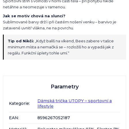
Sportovní střih s volností v horní části těla – při pohybu nikde
netáhne a neomezuje v ramenou.
Jak se motiv chová na slunci?
Sublimované barvy drží i při častém nošení venku – barvivo je
zatavené uvnitř vlákna, ne na povrchu.
Tip od Nikči:
„Když balíš na víkend, Bees zabere v tašce
minimum místa a nemačká se – rozložíš ho a vypadá jak z
regálu. Funkční úplety tohle umí.“
Parametry
Dámská trička UTOPY – sportovní a
Kategorie
:
lifestyle
EAN
:
8596267052187