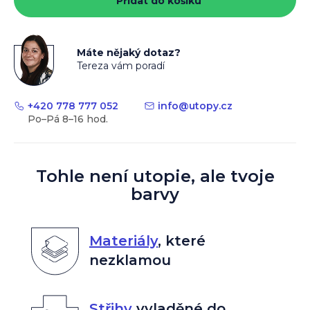
Přidat do košíku
Máte nějaký dotaz?
Tereza vám poradí
+420 778 777 052
info
@
utopy.cz
Tohle není utopie, ale tvoje
barvy
Materiály
,
které
nezklamou
Střihy
vyladěné do