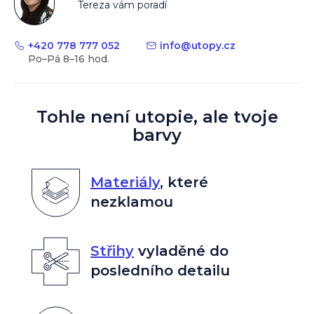
Tereza vám poradí
+420 778 777 052
info
@
utopy.cz
Tohle není utopie, ale tvoje
barvy
Materiály
,
které
nezklamou
Střihy
vyladěné do
posledního detailu