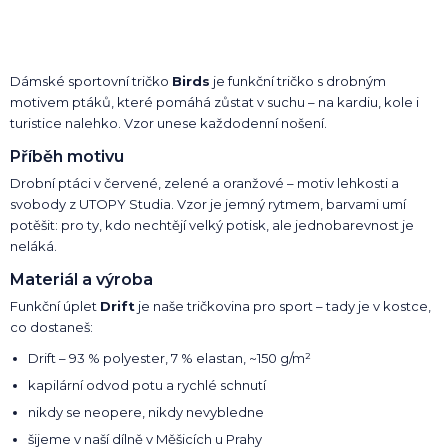
Dámské sportovní tričko
Birds
je funkční tričko s drobným
motivem ptáků, které pomáhá zůstat v suchu – na kardiu, kole i
turistice nalehko. Vzor unese každodenní nošení.
Příběh motivu
Drobní ptáci v červené, zelené a oranžové – motiv lehkosti a
svobody z UTOPY Studia. Vzor je jemný rytmem, barvami umí
potěšit: pro ty, kdo nechtějí velký potisk, ale jednobarevnost je
neláká.
Materiál a výroba
Funkční úplet
Drift
je naše tričkovina pro sport – tady je v kostce,
co dostaneš:
Drift – 93 % polyester, 7 % elastan, ~150 g/m²
kapilární odvod potu a rychlé schnutí
nikdy se neopere, nikdy nevybledne
šijeme v naší dílně v Měšicích u Prahy