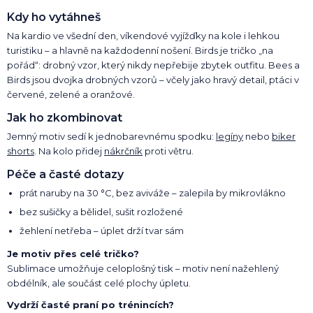
Kdy ho vytáhneš
Na kardio ve všední den, víkendové vyjížďky na kole i lehkou
turistiku – a hlavně na každodenní nošení. Birds je tričko „na
pořád“: drobný vzor, který nikdy nepřebije zbytek outfitu. Bees a
Birds jsou dvojka drobných vzorů – včely jako hravý detail, ptáci v
červené, zelené a oranžové.
Jak ho zkombinovat
Jemný motiv sedí k jednobarevnému spodku:
legíny
nebo
biker
shorts
. Na kolo přidej
nákrčník
proti větru.
Péče a časté dotazy
prát naruby na 30 °C, bez aviváže – zalepila by mikrovlákno
bez sušičky a bělidel, sušit rozložené
žehlení netřeba – úplet drží tvar sám
Je motiv přes celé tričko?
Sublimace umožňuje celoplošný tisk – motiv není nažehlený
obdélník, ale součást celé plochy úpletu.
Vydrží časté praní po trénincích?