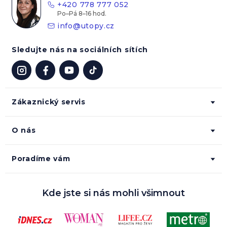
+420 778 777 052
í
info
@
utopy.cz
Sledujte nás na sociálních sítích
Zákaznický servis
O nás
Poradíme vám
Kde jste si nás mohli všimnout