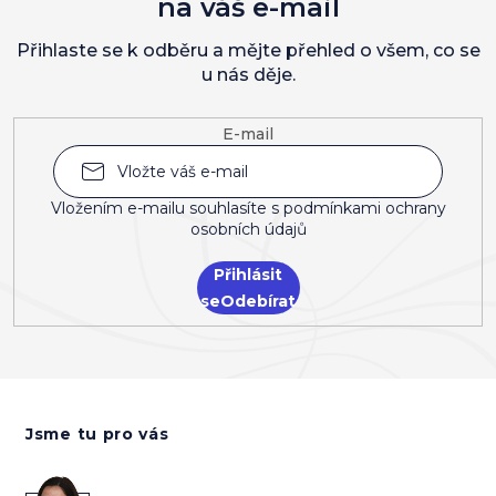
na váš e-mail
Přihlaste se k odběru a mějte přehled o všem, co se
u nás děje.
E-mail
Vložením e-mailu souhlasíte s
podmínkami ochrany
osobních údajů
Přihlásit
se
Z
á
Jsme tu pro vás
p
a
t