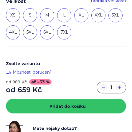
Tabulka velikostí
Velikost
XS
S
M
L
XL
XXL
3XL
4XL
5XL
6XL
7XL
Zvolte variantu
Možnosti doručení
od 989 Kč
až –33 %
−
+
od
659 Kč
Měrná
cena:
Přidat do košíku
Máte nějaký dotaz?