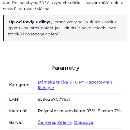
Ano. Per naruby na 30 °C a vynech sušičku – barvám nižší teplota
nevadí, jsou uvnitř vlákna.
Tip od Pavly z dílny:
„Jemné vzory nejlíp ukážou kvalitu
úpletu – na Birds je vidět, jak Drift drží hladkou plochu bez
žmolků i po sezóně nošení.“
Parametry
Dámská trička UTOPY – sportovní a
Kategorie
:
lifestyle
EAN
:
8596267077951
Materiál
:
Polyester mikrovlákno 93%, Elastan 7%
Barva
:
Červená
,
Zelená
,
Oranžová