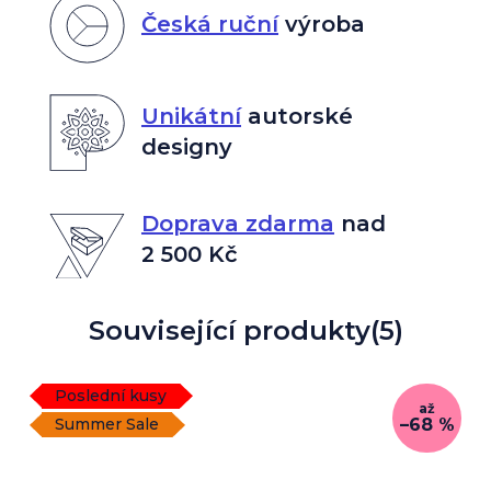
Česká ruční
výroba
Unikátní
autorské
designy
Doprava zdarma
nad
2 500 Kč
Související produkty
(5)
Poslední kusy
až
–68 %
Summer Sale