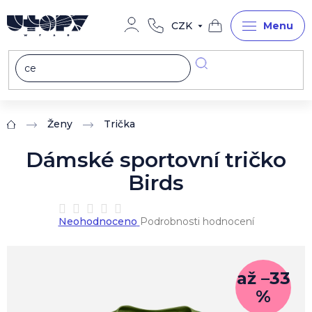
Přejít
na
CZK
obsah
Nákupní
košík
Ženy
Trička
Domů
Dámské sportovní tričko
Birds
Průměrné
Neohodnoceno
Podrobnosti hodnocení
hodnocení
produktu
je
0,0
až –33
z
%
5
hvězdiček.