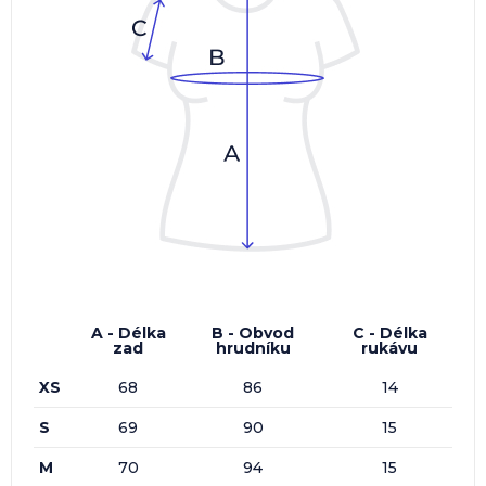
A - Délka
B - Obvod
C - Délka
zad
hrudníku
rukávu
XS
68
86
14
S
69
90
15
M
70
94
15