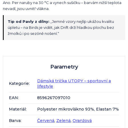
Ano. Per naruby na 30 °C a vynech sušičku – barvám nižší teplota
nevadí, jsou uvnitř vlákna.
Tip od Pavly z dílny:
„Jemné vzory nejlíp ukážou kvalitu
úpletu – na Birds je vidět, jak Drift drží hladkou plochu bez
žmolků i po sezóně nošení.“
Parametry
Dámská trička UTOPY – sportovní a
Kategorie
:
lifestyle
EAN
:
8596267097010
Materiál
:
Polyester mikrovlákno 93%, Elastan 7%
Barva
:
Červená
,
Zelená
,
Oranžová