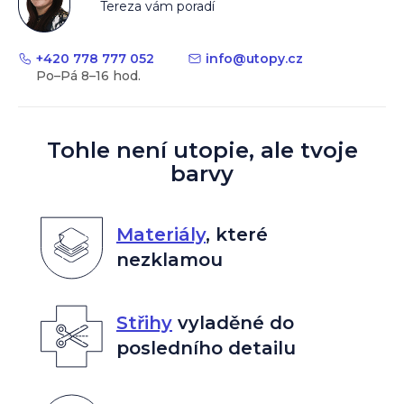
Tereza vám poradí
+420 778 777 052
info
@
utopy.cz
Tohle není utopie, ale tvoje
barvy
Materiály
,
které
nezklamou
Střihy
vyladěné do
posledního detailu