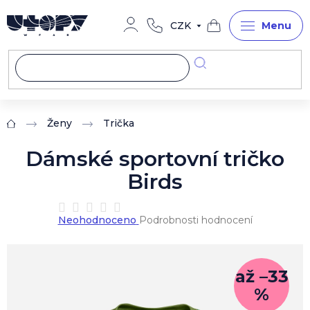
Přejít
na
CZK
obsah
Nákupní
košík
Ženy
Trička
Domů
Dámské sportovní tričko
Birds
Průměrné
Neohodnoceno
Podrobnosti hodnocení
hodnocení
produktu
je
0,0
až –33
z
%
5
hvězdiček.