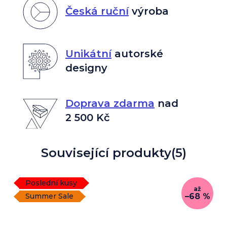
Česká ruční
výroba
Unikátní
autorské
designy
Doprava zdarma
nad
2 500 Kč
Související produkty
(5)
Poslední kusy
až
–68 %
Summer Sale