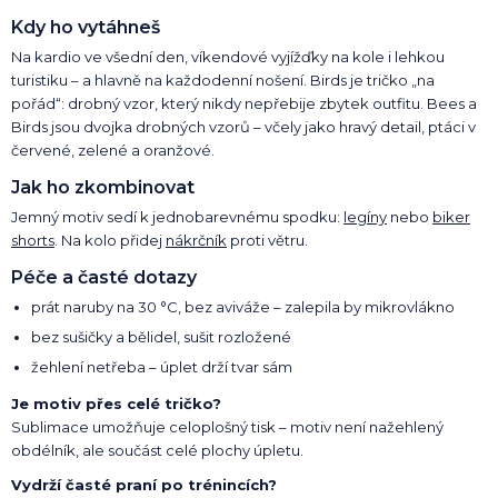
Kdy ho vytáhneš
Na kardio ve všední den, víkendové vyjížďky na kole i lehkou
turistiku – a hlavně na každodenní nošení. Birds je tričko „na
pořád“: drobný vzor, který nikdy nepřebije zbytek outfitu. Bees a
Birds jsou dvojka drobných vzorů – včely jako hravý detail, ptáci v
červené, zelené a oranžové.
Jak ho zkombinovat
Jemný motiv sedí k jednobarevnému spodku:
legíny
nebo
biker
shorts
. Na kolo přidej
nákrčník
proti větru.
Péče a časté dotazy
prát naruby na 30 °C, bez aviváže – zalepila by mikrovlákno
bez sušičky a bělidel, sušit rozložené
žehlení netřeba – úplet drží tvar sám
Je motiv přes celé tričko?
Sublimace umožňuje celoplošný tisk – motiv není nažehlený
obdélník, ale součást celé plochy úpletu.
Vydrží časté praní po trénincích?