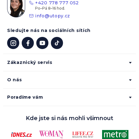
+420 778 777 052
í
info
@
utopy.cz
Sledujte nás na sociálních sítích
Zákaznický servis
O nás
Poradíme vám
Kde jste si nás mohli všimnout