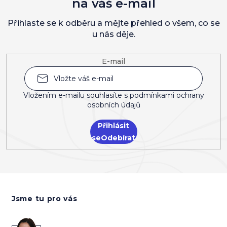
na váš e-mail
Přihlaste se k odběru a mějte přehled o všem, co se
u nás děje.
E-mail
Vložením e-mailu souhlasíte s
podmínkami ochrany
osobních údajů
Přihlásit
se
Z
á
Jsme tu pro vás
p
a
t