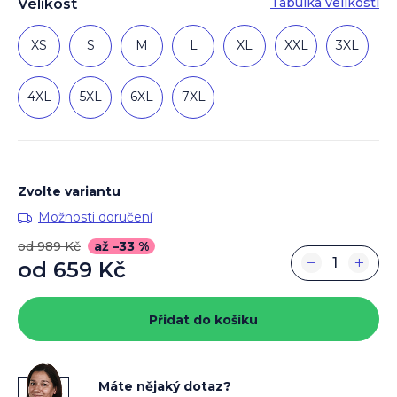
Tabulka velikostí
Velikost
XS
S
M
L
XL
XXL
3XL
4XL
5XL
6XL
7XL
Zvolte variantu
Možnosti doručení
od 989 Kč
až –33 %
−
+
od
659 Kč
Měrná
cena:
Přidat do košíku
Máte nějaký dotaz?