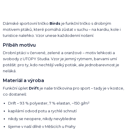
Dámské sportovní tričko
Birds
je funkční tričko s drobným
motivem ptáků, které pomáhá zůstat v suchu – na kardiu, kole i
turistice nalehko. Vzor unese každodenní nošení.
Příběh motivu
Drobní ptáci v červené, zelené a oranžové – motiv lehkosti a
svobody z UTOPY Studia. Vzor je jemný rytmem, barvami umí
potěšit: pro ty, kdo nechtějí velký potisk, ale jednobarevnost je
neláká.
Materiál a výroba
Funkční úplet
Drift
je naše tričkovina pro sport – tady je v kostce,
co dostaneš:
Drift – 93 % polyester, 7 % elastan, ~150 g/m²
kapilární odvod potu a rychlé schnutí
nikdy se neopere, nikdy nevybledne
šijeme v naší dílně v Měšicích u Prahy