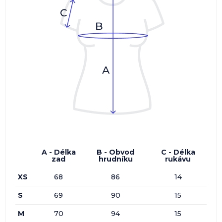
A - Délka
B - Obvod
C - Délka
zad
hrudníku
rukávu
XS
68
86
14
S
69
90
15
M
70
94
15