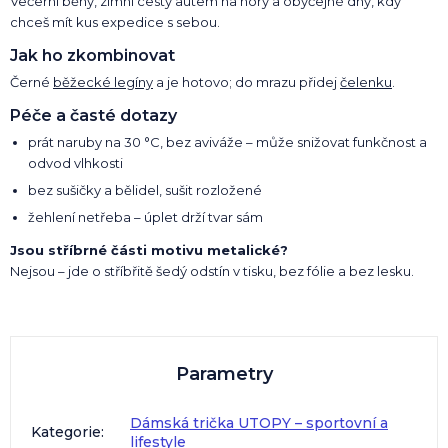
Večerní běhy, zimní cesty autem na hory a obyčejné dny, kdy
chceš mít kus expedice s sebou.
Jak ho zkombinovat
Černé
běžecké legíny
a je hotovo; do mrazu přidej
čelenku
.
Péče a časté dotazy
prát naruby na 30 °C, bez aviváže – může snižovat funkčnost a
odvod vlhkosti
bez sušičky a bělidel, sušit rozložené
žehlení netřeba – úplet drží tvar sám
Jsou stříbrné části motivu metalické?
Nejsou – jde o stříbřitě šedý odstín v tisku, bez fólie a bez lesku.
Parametry
Dámská trička UTOPY – sportovní a
Kategorie
:
lifestyle