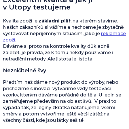
v Utopy testujeme
Kvalita zboží je
základní pilíř
, na kterém stavíme.
Našich zákazníků si vážíme a nechceme je zbytečně
vystavovat nepříjemným situacím, jako je
reklamace
zboží
.
Dáváme si proto na kontrole kvality důkladně
záležet, je pravda, že k tomu někdy používáme i
netradiční metody. Ale jistota je jistota.
Nezničitelné švy
Předtím, než dáme nový produkt do výroby, nebo
přicházíme s inovací, vytváříme vždy testovací
vzorky, kterým dáváme pořádně do těla. U legín se
zaměřujeme především na oblast švů. V praxi to
vypadá tak, že legíny zkrátka natahujeme, všemi
směry a potom vytvoříme ještě větší zátěž na
všechny části, kde jsou látky sešité.