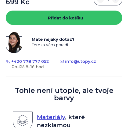
699 Kč
Měrná
cena:
Přidat do košíku
Máte nějaký dotaz?
Tereza vám poradí
+420 778 777 052
info
@
utopy.cz
Tohle není utopie, ale tvoje
barvy
Materiály
,
které
nezklamou