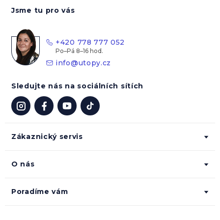
á
Jsme tu pro vás
p
a
t
+420 778 777 052
í
info
@
utopy.cz
Sledujte nás na sociálních sítích
Zákaznický servis
O nás
Poradíme vám