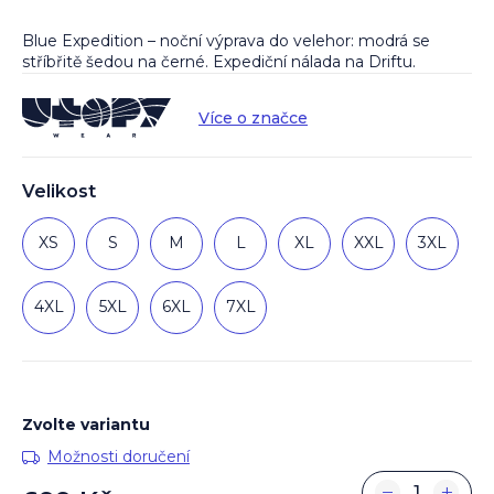
Blue Expedition – noční výprava do velehor: modrá se
stříbřitě šedou na černé. Expediční nálada na Driftu.
Více o značce
Velikost
XS
S
M
L
XL
XXL
3XL
4XL
5XL
6XL
7XL
Zvolte variantu
Možnosti doručení
−
+