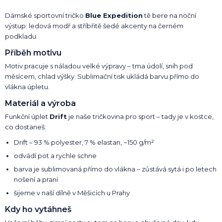
Dámské sportovní tričko
Blue Expedition
tě bere na noční
výstup: ledová modř a stříbřitě šedé akcenty na černém
podkladu.
Příběh motivu
Motiv pracuje s náladou velké výpravy – tma údolí, sníh pod
měsícem, chlad výšky. Sublimační tisk ukládá barvu přímo do
vlákna úpletu.
Materiál a výroba
Funkční úplet
Drift
je naše tričkovina pro sport – tady je v kostce,
co dostaneš:
Drift – 93 % polyester, 7 % elastan, ~150 g/m²
odvádí pot a rychle schne
barva je sublimovaná přímo do vlákna – zůstává sytá i po letech
nošení a praní
šijeme v naší dílně v Měšicích u Prahy
Kdy ho vytáhneš