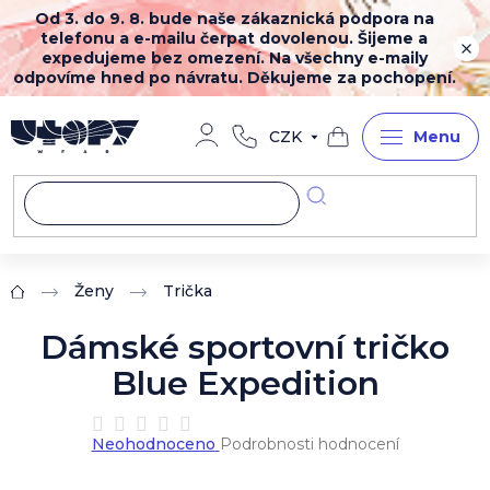
Přejít
Od 3. do 9. 8. bude naše zákaznická podpora na
na
telefonu a e-mailu čerpat dovolenou. Šijeme a
obsah
expedujeme bez omezení. Na všechny e-maily
odpovíme hned po návratu. Děkujeme za pochopení.
CZK
Nákupní
košík
Ženy
Trička
Domů
Dámské sportovní tričko
Blue Expedition
Průměrné
Neohodnoceno
Podrobnosti hodnocení
hodnocení
produktu