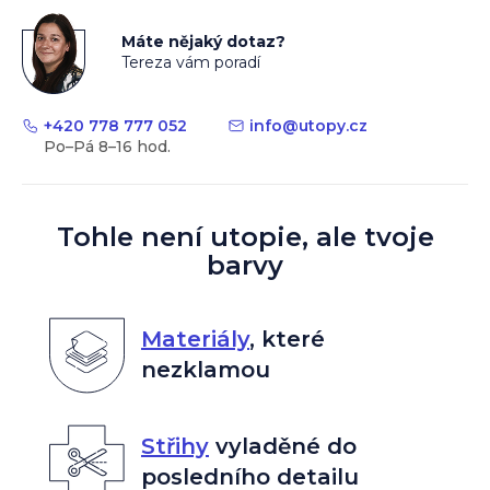
Máte nějaký dotaz?
Tereza vám poradí
+420 778 777 052
info
@
utopy.cz
Tohle není utopie, ale tvoje
barvy
Materiály
,
které
nezklamou
Střihy
vyladěné do
posledního detailu