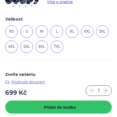
Více o značce
Velikost
XS
S
M
L
XL
XXL
3XL
4XL
5XL
6XL
7XL
Zvolte variantu
Možnosti doručení
−
+
699 Kč
Měrná
cena:
Přidat do košíku