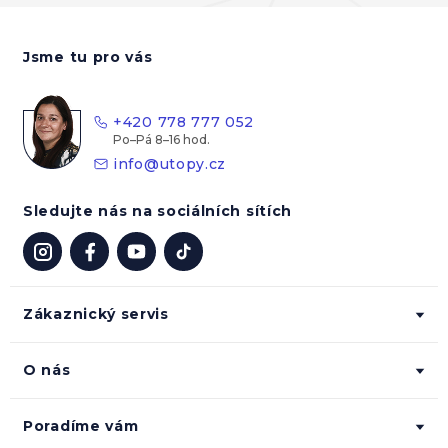
Z
á
Jsme tu pro vás
p
a
t
+420 778 777 052
í
info
@
utopy.cz
Sledujte nás na sociálních sítích
Zákaznický servis
O nás
Poradíme vám