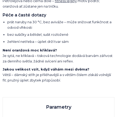
Petrolejová nebo černá dole –
fitness legíny
motiv podrží;
oranžová ať zůstane jen na tričku.
Péče a časté dotazy
prát naruby na 30 °C, bez aviváže – může snižovat funkčnost a
odvod vlhkosti
bez sušičky a bělidel, sušit rozložené
žehlení netřeba – úplet drží tvar sám
Není oranžová moc křiklavá?
Je sytá, ne křiklavá – tisková technologie dodává barvám zářivost
za denního světla; žádné svícení ani reflex.
Jakou velikost vzít, když váhám mezi dvěma?
Větší – dámský střih je přiléhavější a s větším číslem získáš volnější
fit; pružný úplet zbytek přizpůsobí.
Parametry