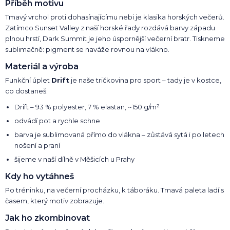
Příběh motivu
Tmavý vrchol proti dohasínajícímu nebi je klasika horských večerů.
Zatímco Sunset Valley z naší horské řady rozdává barvy západu
plnou hrstí, Dark Summit je jeho úspornější večerní bratr. Tiskneme
sublimačně: pigment se naváže rovnou na vlákno.
Materiál a výroba
Funkční úplet
Drift
je naše tričkovina pro sport – tady je v kostce,
co dostaneš:
Drift – 93 % polyester, 7 % elastan, ~150 g/m²
odvádí pot a rychle schne
barva je sublimovaná přímo do vlákna – zůstává sytá i po letech
nošení a praní
šijeme v naší dílně v Měšicích u Prahy
Kdy ho vytáhneš
Po tréninku, na večerní procházku, k táboráku. Tmavá paleta ladí s
časem, který motiv zobrazuje.
Jak ho zkombinovat