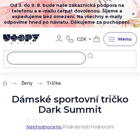
Přejít
Od 3. do 9. 8. bude naše zákaznická podpora na
na
telefonu a e-mailu čerpat dovolenou. Šijeme a
obsah
expedujeme bez omezení. Na všechny e-maily
odpovíme hned po návratu. Děkujeme za pochopení.
CZK
Nákupní
košík
Ženy
Trička
Domů
Dámské sportovní tričko
Dark Summit
Průměrné
Neohodnoceno
Podrobnosti hodnocení
hodnocení
produktu