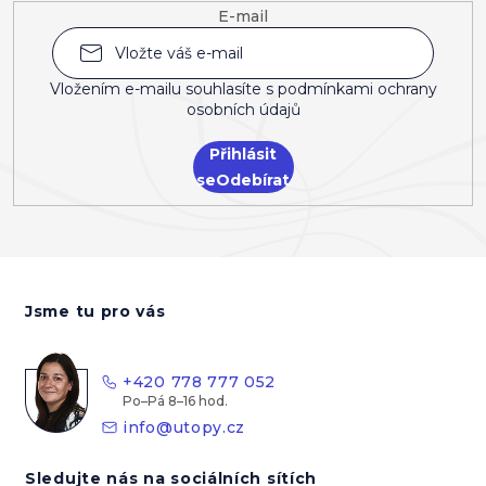
E-mail
Vložením e-mailu souhlasíte s
podmínkami ochrany
osobních údajů
Přihlásit
se
Z
á
Jsme tu pro vás
p
a
t
+420 778 777 052
í
info
@
utopy.cz
Sledujte nás na sociálních sítích