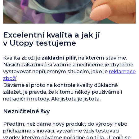
Excelentní kvalita a jak ji
v Utopy testujeme
Kvalita zboží je
základní pilíř
, na kterém stavíme.
Našich zákazníků si vážíme a nechceme je zbytečně
vystavovat nepříjemným situacím, jako je
reklamace
zboží
.
Dáváme si proto na kontrole kvality důkladně
záležet, je pravda, že k tomu někdy používáme i
netradiční metody. Ale jistota je jistota.
Nezničitelné švy
Předtím, než dáme nový produkt do výroby, nebo
přicházíme s inovací, vytváříme vždy testovací
vzorky, kterým dáváme pořádně do těla. U legín se