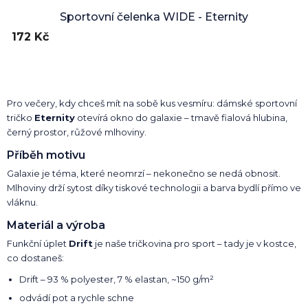
Sportovní čelenka WIDE - Eternity
172 Kč
Pro večery, kdy chceš mít na sobě kus vesmíru: dámské sportovní
tričko
Eternity
otevírá okno do galaxie – tmavě fialová hlubina,
černý prostor, růžové mlhoviny.
Příběh motivu
Galaxie je téma, které neomrzí – nekonečno se nedá obnosit.
Mlhoviny drží sytost díky tiskové technologii a barva bydlí přímo ve
vláknu.
Materiál a výroba
Funkční úplet
Drift
je naše tričkovina pro sport – tady je v kostce,
co dostaneš:
Drift – 93 % polyester, 7 % elastan, ~150 g/m²
odvádí pot a rychle schne