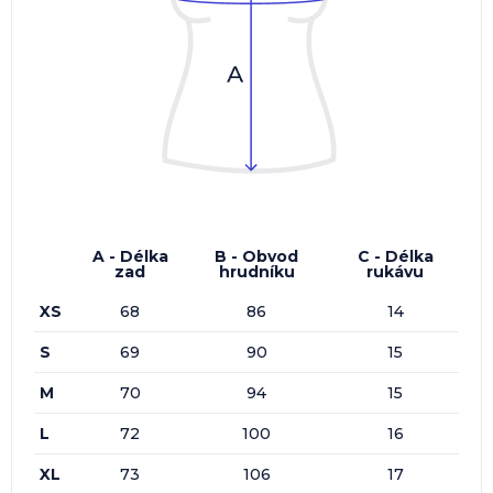
A - Délka
B - Obvod
C - Délka
zad
hrudníku
rukávu
XS
68
86
14
S
69
90
15
M
70
94
15
L
72
100
16
XL
73
106
17