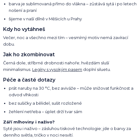
barva je sublimovaná přímo do vlákna – zůstává sytá i po letech
nošení a praní
šijeme v naší dílně v Měšicích u Prahy
Kdy ho vytáhneš
Večer, noc a všechno mezi tím – vesmírný motiv nemá zavírací
dobu.
Jak ho zkombinovat
Černá dole, stříbrné drobnosti nahoře; hvězdám sluší
minimalismus.
Legíny s vysokým pasem
doplní siluetu.
Péče a časté dotazy
prát naruby na 30 °C, bez aviváže – může snižovat funkčnost a
odvod vlhkosti
bez sušičky a bělidel, sušit rozložené
žehlení netřeba – úplet drží tvar sám
Září mlhoviny i naživo?
Syté jsou i naživo – zásluhou tiskové technologie; jde o barvy za
denního světla, tričko v noci nesvítí.