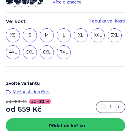
Více o značce
Tabulka velikostí
Velikost
XS
S
M
L
XL
XXL
3XL
4XL
5XL
6XL
7XL
Zvolte variantu
Možnosti doručení
od 989 Kč
až –33 %
−
+
od
659 Kč
Měrná
cena:
Přidat do košíku