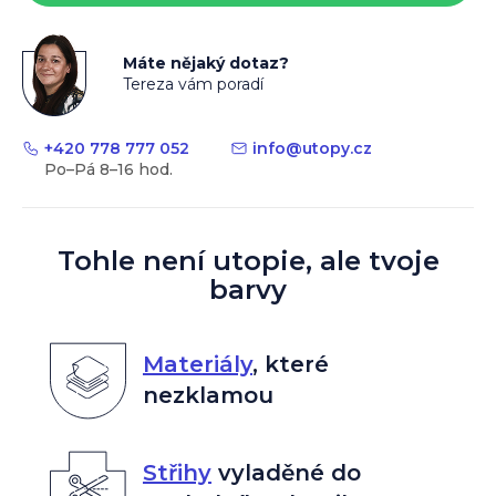
Máte nějaký dotaz?
Tereza vám poradí
+420 778 777 052
info
@
utopy.cz
Tohle není utopie, ale tvoje
barvy
Materiály
,
které
nezklamou
Střihy
vyladěné do