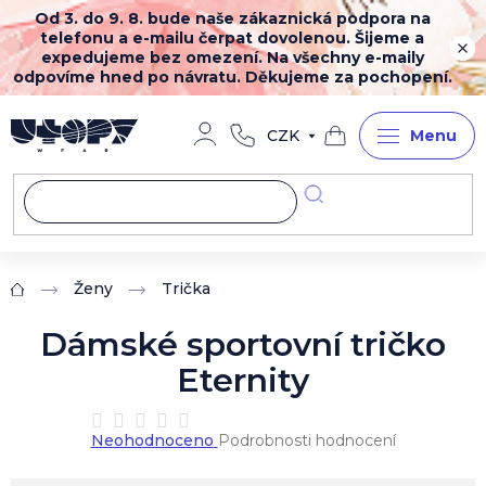
Přejít
Od 3. do 9. 8. bude naše zákaznická podpora na
na
telefonu a e-mailu čerpat dovolenou. Šijeme a
obsah
expedujeme bez omezení. Na všechny e-maily
odpovíme hned po návratu. Děkujeme za pochopení.
CZK
Nákupní
košík
Ženy
Trička
Domů
Dámské sportovní tričko
Eternity
Průměrné
Neohodnoceno
Podrobnosti hodnocení
hodnocení
produktu