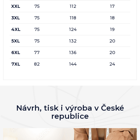
XXL
75
112
17
3XL
75
118
18
4XL
75
124
19
5XL
75
132
20
6XL
77
136
20
7XL
82
144
24
Návrh, tisk i výroba v České
republice