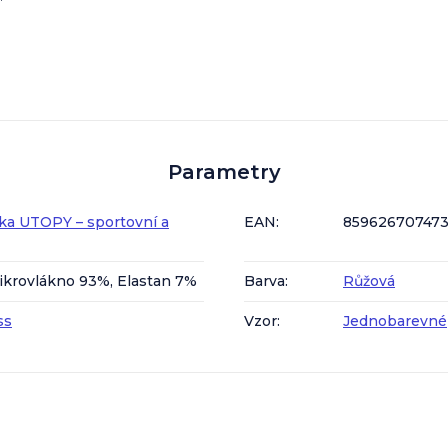
Parametry
ka UTOPY – sportovní a
EAN
:
85962670747
ikrovlákno 93%, Elastan 7%
Barva
:
Růžová
ss
Vzor
:
Jednobarevné