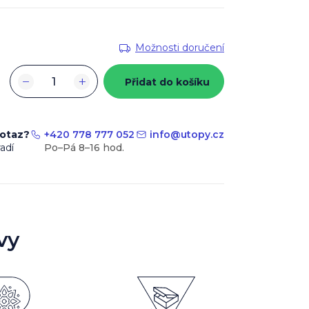
Možnosti doručení
−
+
Přidat do košíku
dotaz?
+420 778 777 052
info
@
utopy.cz
adí
vy