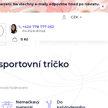
mezení. Na všechny e-maily odpovíme hned po návratu.
CZK
+420 778 777 052
Nákupní
košík
portovní tričko
nosti hodnocení
Nemačkavý
Do
materiál
každodenního