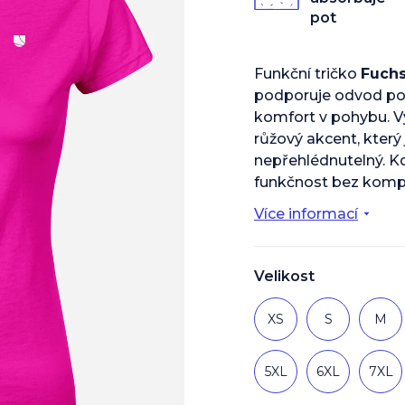
z
pot
5
hvězdiček.
Funkční tričko
Fuchs
podporuje odvod pot
komfort v pohybu. V
růžový akcent, který 
nepřehlédnutelný. K
funkčnost bez komp
Více informací
Velikost
XS
S
M
5XL
6XL
7XL