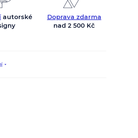
í
autorské
Doprava zdarma
signy
nad 2 500 Kč
í