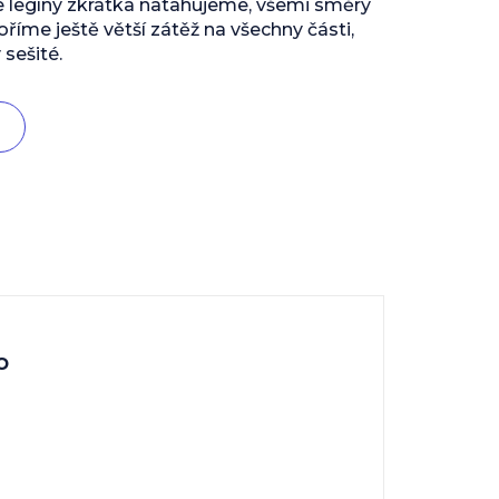
e legíny zkrátka natahujeme, všemi směry
říme ještě větší zátěž na všechny části,
 sešité.
o