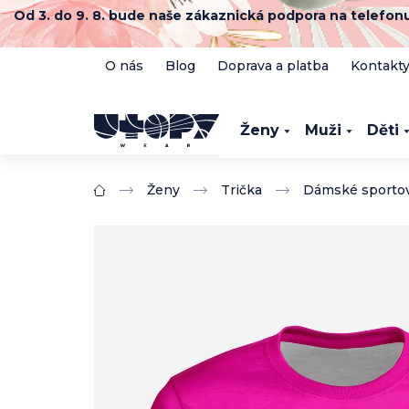
Přejít
Od 3. do 9. 8. bude naše zákaznická podpora na telefo
na
obsah
O nás
Blog
Doprava a platba
Kontakt
Ženy
Muži
Děti
Ženy
Trička
Dámské sportov
Domů