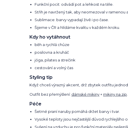
Funkční pocit: odvádí pot a lehkost na těle.
Střih je navržený tak, aby neomezoval v ramenou
Sublimace: barvy vypadají živě i po čase.
Šijeme v ČR a hlídáme kvalitu v každém kroku.
Kdy ho vytáhnout
běh a rychlá chůze
posilovna a kruháč
jóga, pilates a strečink
cestování a volný čas
Styling tip
Když chceš výrazný akcent, drž zbytek outfitu jedno
Outfit bez přemýšlení:
dámské mikiny
+
mikiny na zip
Péče
Šetrné praní naruby pomáhá držet barvy i tvar.
Vysoké teploty jsou nejčastější důvod rychlejšího 
Sušení na vzduchu je pro funkční materiály nejlepší