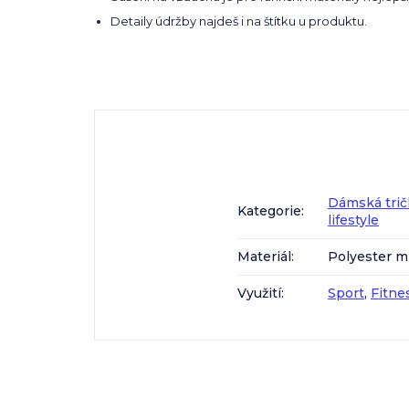
Detaily údržby najdeš i na štítku u produktu.
Dámská trič
Kategorie
:
lifestyle
Materiál
:
Polyester m
Využití
:
Sport
,
Fitne