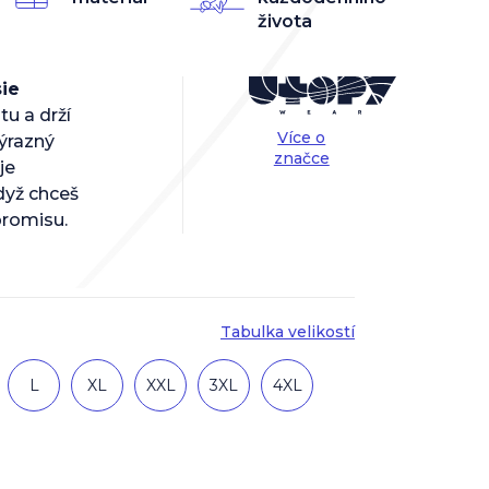
života
ie
u a drží
Více o
ýrazný
značce
je
dyž chceš
romisu.
Tabulka velikostí
L
XL
XXL
3XL
4XL