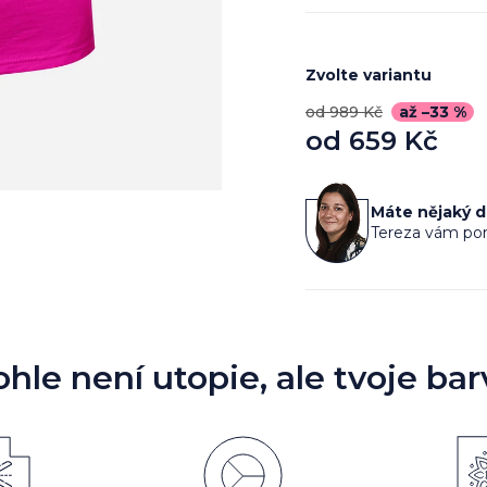
Zvolte variantu
od 989 Kč
až –33 %
od
659 Kč
Měrná
cena:
Máte nějaký 
Tereza vám por
ohle není utopie, ale tvoje bar