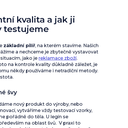
ní kvalita a jak ji
y testujeme
je
základní pilíř
, na kterém stavíme. Našich
vážíme a nechceme je zbytečně vystavovat
ituacím, jako je
reklamace zboží
.
to na kontrole kvality důkladně záležet, je
tomu někdy používáme i netradiční metody.
istota.
né švy
 dáme nový produkt do výroby, nebo
inovací, vytváříme vždy testovací vzorky,
 pořádně do těla. U legín se
edevším na oblast švů. V praxi to