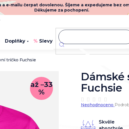
nu a e-mailu čerpat dovolenou. Šijeme a expedujeme bez o
Děkujeme za pochopení.
y
Doplňky
Slevy
Novinky
ní tričko Fuchsie
Dámské s
až –33
Fuchsie
%
Průměrné
Neohodnoceno
Podrob
hodnocení
produktu
je
Skvěle
0,0
absorbuje