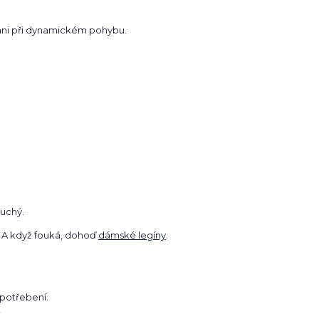
 ani při dynamickém pohybu.
duchý.
. A když fouká, dohoď
dámské legíny
.
opotřebení.
.