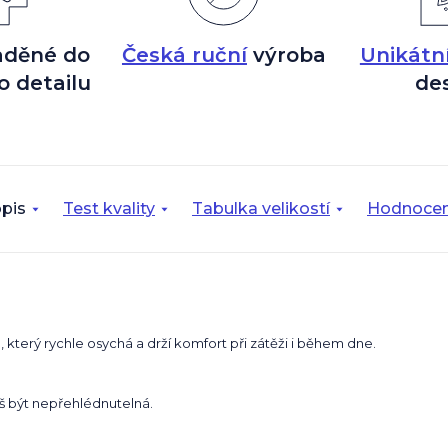
aděné do
Česká ruční
výroba
Unikátn
o detailu
de
pis
Test kvality
Tabulka velikostí
Hodnocen
, který rychle osychá a drží komfort při zátěži i během dne.
eš být nepřehlédnutelná.