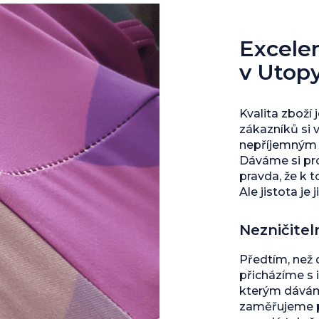
Excelent
v Utop
Kvalita zboží 
zákazníků si 
nepříjemným s
Dáváme si pro
pravda, že k 
Ale jistota je j
Nezničitel
Předtím, než
přicházíme s 
kterým dáváme
zaměřujeme př