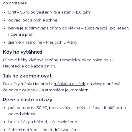
co dostaneš:
Drift – 93 % polyester, 7 % elastan, ~150 g/m²
odvádí pot a rychle schne
barva je sublimovaná přímo do vlákna – zůstává sytá i po letech
nošení a praní
šijeme v naší dílně v Měšicích u Prahy
Kdy ho vytáhneš
Říjnové běhy, dýňová sezóna, tematická lekce spinningu –
Haunted je do každé z nich.
Jak ho zkombinovat
Do tašky ručník Haunted z
ručníků a osušek
, na vlasy oranžová
čelenka z
čelenek
– a atmosféra je kompletní.
Péče a časté dotazy
prát naruby na 30 °C, bez aviváže – může snižovat funkčnost a
odvod vlhkosti
bez sušičky a bělidel, sušit rozložené
žehlení netřeba – úplet drží tvar sám