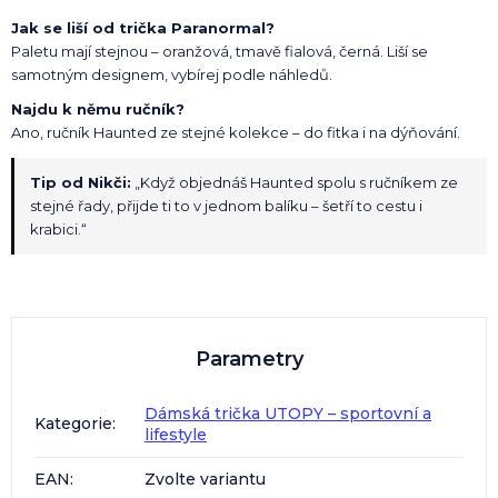
Jak se liší od trička Paranormal?
Paletu mají stejnou – oranžová, tmavě fialová, černá. Liší se
samotným designem, vybírej podle náhledů.
Najdu k němu ručník?
Ano, ručník Haunted ze stejné kolekce – do fitka i na dýňování.
Tip od Nikči:
„Když objednáš Haunted spolu s ručníkem ze
stejné řady, přijde ti to v jednom balíku – šetří to cestu i
krabici.“
Parametry
Dámská trička UTOPY – sportovní a
Kategorie
:
lifestyle
EAN
:
Zvolte variantu