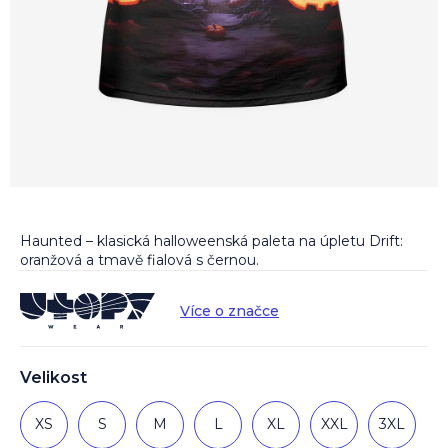
Haunted – klasická halloweenská paleta na úpletu Drift:
oranžová a tmavě fialová s černou.
Více o značce
Velikost
XS
S
M
L
XL
XXL
3XL