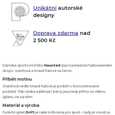
Unikátní
autorské
designy
Doprava zdarma
nad
2 500 Kč
Dámské sportovní tričko
Haunted
staví na klasické halloweenské
dvojici: oranžová a tmavě fialová na černé.
Příběh motivu
Oranžová vedle tmavě fialové je podzim v koncentrované
podobě. Tisk vzniká sublimací, barvy jsou tedy přímo ve vláknu
úpletu, ne na něm.
Materiál a výroba
Funkční úplet
Drift
je naše tričkovina pro sport – tady je v kostce,