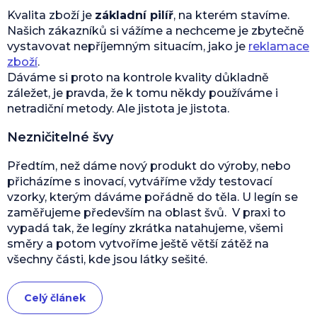
Kvalita zboží je
základní pilíř
, na kterém stavíme.
Našich zákazníků si vážíme a nechceme je zbytečně
vystavovat nepříjemným situacím, jako je
reklamace
zboží
.
Dáváme si proto na kontrole kvality důkladně
záležet, je pravda, že k tomu někdy používáme i
netradiční metody. Ale jistota je jistota.
Nezničitelné švy
Předtím, než dáme nový produkt do výroby, nebo
přicházíme s inovací, vytváříme vždy testovací
vzorky, kterým dáváme pořádně do těla. U legín se
zaměřujeme především na oblast švů. V praxi to
vypadá tak, že legíny zkrátka natahujeme, všemi
směry a potom vytvoříme ještě větší zátěž na
všechny části, kde jsou látky sešité.
Celý článek