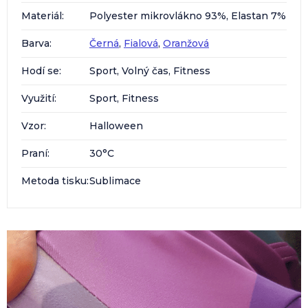
Materiál
:
Polyester mikrovlákno 93%, Elastan 7%
Barva
:
Černá
,
Fialová
,
Oranžová
Hodí se
:
Sport, Volný čas, Fitness
Využití
:
Sport, Fitness
Vzor
:
Halloween
Praní
:
30°C
Metoda tisku
:
Sublimace