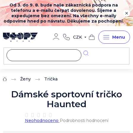
Přejít
Od 3. do 9. 8. bude naše zákaznická podpora na
na
telefonu a e-mailu čerpat dovolenou. Šijeme a
obsah
expedujeme bez omezení. Na všechny e-maily
odpovíme hned po návratu. Děkujeme za pochopení.
CZK
Nákupní
košík
Ženy
Trička
Domů
Dámské sportovní tričko
Haunted
Průměrné
Neohodnoceno
Podrobnosti hodnocení
hodnocení
produktu