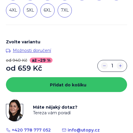
4XL
5XL
6XL
7XL
Zvolte variantu
Možnosti doručení
od 940 Kč
až –29 %
−
+
od
659 Kč
Měrná
cena:
Přidat do košíku
Máte nějaký dotaz?
Tereza vám poradí
+420 778 777 052
info
@
utopy.cz