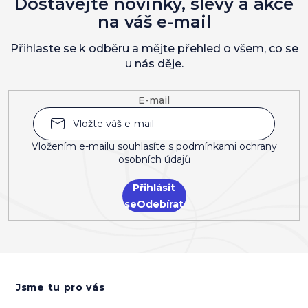
Dostávejte novinky, slevy a akce
na váš e-mail
Přihlaste se k odběru a mějte přehled o všem, co se
u nás děje.
E-mail
Vložením e-mailu souhlasíte s
podmínkami ochrany
osobních údajů
Přihlásit
se
Z
á
Jsme tu pro vás
p
a