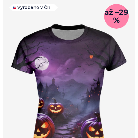
je
0,0
Vyrobeno v ČR
až –29
z
%
5
hvězdiček.