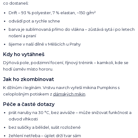
co dostaneš:
Drift – 93 % polyester, 7 % elastan, ~150 g/m²
odvádí pot a rychle schne
barva je sublimovaná přímo do vlákna – zůstává sytá i po letech
nošení a praní
šijeme v naší dílně v Měšicích u Prahy
Kdy ho vytáhneš
Dýňová pole, podzimní focení, říjnový trénink – kamkoli, kde se
hodí úsměv místo hororu.
Jak ho zkombinovat
K džínům i legínám. Vrstvu navrch vyřeší mikina Pumpkins s
celoplošným potiskem z
dámských mikin
.
Péče a časté dotazy
prát naruby na 30 °C, bez aviváže – může snižovat funkčnost a
odvod vlhkosti
bez sušičky a bělidel, sušit rozložené
žehlení netřeba – úplet drží tvar sám