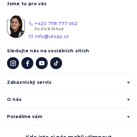
Jsme tu pro vás
p
a
t
+420 778 777 052
í
info
@
utopy.cz
Sledujte nás na sociálních sítích
Zákaznický servis
O nás
Poradíme vám