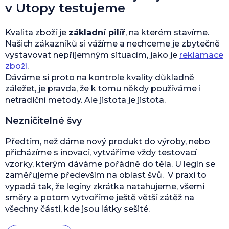
v Utopy testujeme
Kvalita zboží je
základní pilíř
, na kterém stavíme.
Našich zákazníků si vážíme a nechceme je zbytečně
vystavovat nepříjemným situacím, jako je
reklamace
zboží
.
Dáváme si proto na kontrole kvality důkladně
záležet, je pravda, že k tomu někdy používáme i
netradiční metody. Ale jistota je jistota.
Nezničitelné švy
Předtím, než dáme nový produkt do výroby, nebo
přicházíme s inovací, vytváříme vždy testovací
vzorky, kterým dáváme pořádně do těla. U legín se
zaměřujeme především na oblast švů. V praxi to
vypadá tak, že legíny zkrátka natahujeme, všemi
směry a potom vytvoříme ještě větší zátěž na
všechny části, kde jsou látky sešité.