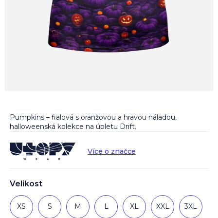
Pumpkins – fialová s oranžovou a hravou náladou,
halloweenská kolekce na úpletu Drift.
Více o značce
Velikost
XS
S
M
L
XL
XXL
3XL