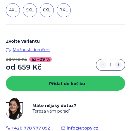
4XL
5XL
6XL
7XL
Zvolte variantu
Možnosti doručení
od 940 Kč
až –29 %
−
+
od
659 Kč
Měrná
cena:
Přidat do košíku
Máte nějaký dotaz?
Tereza vám poradí
+420 778 777 052
info
@
utopy.cz