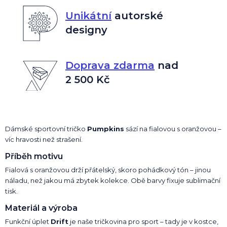
Unikátní
autorské
designy
Doprava zdarma
nad
2 500 Kč
Dámské sportovní tričko
Pumpkins
sází na fialovou s oranžovou –
víc hravosti než strašení.
Příběh motivu
Fialová s oranžovou drží přátelský, skoro pohádkový tón – jinou
náladu, než jakou má zbytek kolekce. Obě barvy fixuje sublimační
tisk.
Materiál a výroba
Funkční úplet
Drift
je naše tričkovina pro sport – tady je v kostce,