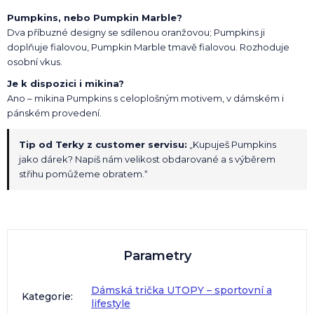
Pumpkins, nebo Pumpkin Marble?
Dva příbuzné designy se sdílenou oranžovou; Pumpkins ji
doplňuje fialovou, Pumpkin Marble tmavě fialovou. Rozhoduje
osobní vkus.
Je k dispozici i mikina?
Ano – mikina Pumpkins s celoplošným motivem, v dámském i
pánském provedení.
Tip od Terky z customer servisu:
„Kupuješ Pumpkins
jako dárek? Napiš nám velikost obdarované a s výběrem
střihu pomůžeme obratem.“
Parametry
Dámská trička UTOPY – sportovní a
Kategorie
:
lifestyle