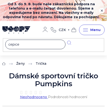
Přejít
Od 3. do 9. 8. bude naše zákaznická podpora na
na
telefonu a e-mailu čerpat dovolenou. Šijeme a
obsah
expedujeme bez omezení. Na všechny e-maily
odpovíme hned po návratu. Děkujeme za pochopení.
CZK
Nákupní
košík
Ženy
Trička
Domů
Dámské sportovní tričko
Pumpkins
Průměrné
Neohodnoceno
Podrobnosti hodnocení
hodnocení
produktu