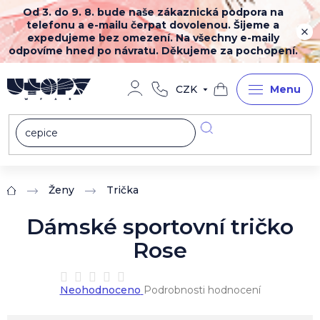
Přejít
Od 3. do 9. 8. bude naše zákaznická podpora na
na
telefonu a e-mailu čerpat dovolenou. Šijeme a
obsah
expedujeme bez omezení. Na všechny e-maily
odpovíme hned po návratu. Děkujeme za pochopení.
CZK
Nákupní
košík
Ženy
Trička
Domů
Dámské sportovní tričko
Rose
Průměrné
Neohodnoceno
Podrobnosti hodnocení
hodnocení
produktu