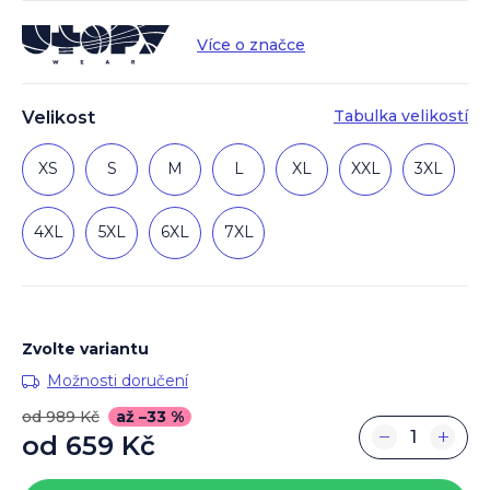
Více o značce
Tabulka velikostí
Velikost
XS
S
M
L
XL
XXL
3XL
4XL
5XL
6XL
7XL
Zvolte variantu
Možnosti doručení
od 989 Kč
až –33 %
−
+
od
659 Kč
Měrná
cena: