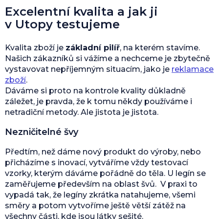
Excelentní kvalita a jak ji
v Utopy testujeme
Kvalita zboží je
základní pilíř
, na kterém stavíme.
Našich zákazníků si vážíme a nechceme je zbytečně
vystavovat nepříjemným situacím, jako je
reklamace
zboží
.
Dáváme si proto na kontrole kvality důkladně
záležet, je pravda, že k tomu někdy používáme i
netradiční metody. Ale jistota je jistota.
Nezničitelné švy
Předtím, než dáme nový produkt do výroby, nebo
přicházíme s inovací, vytváříme vždy testovací
vzorky, kterým dáváme pořádně do těla. U legín se
zaměřujeme především na oblast švů. V praxi to
vypadá tak, že legíny zkrátka natahujeme, všemi
směry a potom vytvoříme ještě větší zátěž na
všechny části, kde jsou látky sešité.