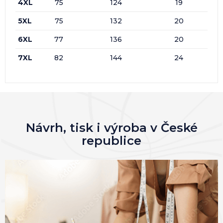
4XL
75
124
19
5XL
75
132
20
6XL
77
136
20
7XL
82
144
24
Návrh, tisk i výroba v České
republice