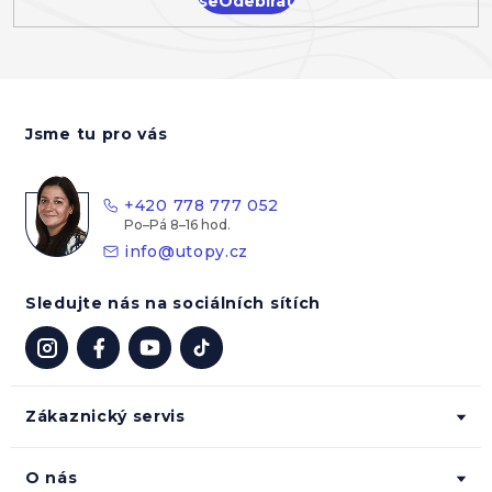
se
Z
á
Jsme tu pro vás
p
a
t
+420 778 777 052
í
info
@
utopy.cz
Sledujte nás na sociálních sítích
Zákaznický servis
O nás