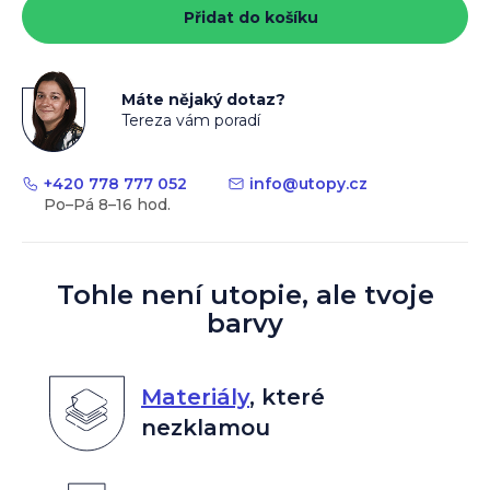
Přidat do košíku
Máte nějaký dotaz?
Tereza vám poradí
+420 778 777 052
info
@
utopy.cz
Tohle není utopie, ale tvoje
barvy
Materiály
,
které
nezklamou