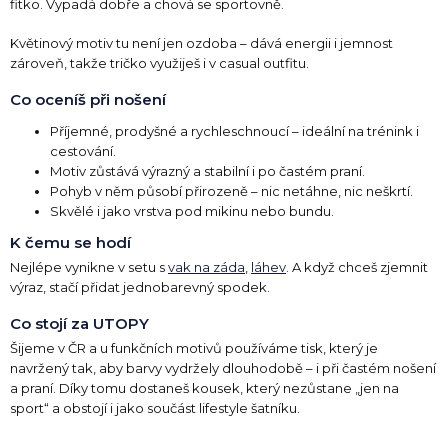
fitko. Vypadá dobře a chová se sportovně.
Květinový motiv tu není jen ozdoba – dává energii i jemnost
zároveň, takže tričko využiješ i v casual outfitu.
Co oceníš při nošení
Příjemné, prodyšné a rychleschnoucí – ideální na trénink i
cestování.
Motiv zůstává výrazný a stabilní i po častém praní.
Pohyb v něm působí přirozeně – nic netáhne, nic neškrtí.
Skvělé i jako vrstva pod mikinu nebo bundu.
K čemu se hodí
Nejlépe vynikne v setu s
vak na záda
,
láhev
. A když chceš zjemnit
výraz, stačí přidat jednobarevný spodek.
Co stojí za UTOPY
Šijeme v ČR a u funkčních motivů používáme tisk, který je
navržený tak, aby barvy vydržely dlouhodobě – i při častém nošení
a praní. Díky tomu dostaneš kousek, který nezůstane „jen na
sport“ a obstojí i jako součást lifestyle šatníku.