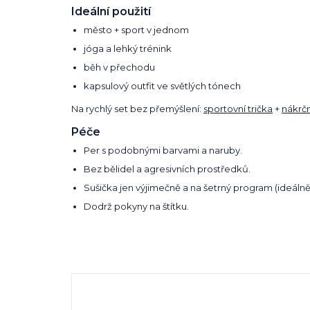
Ideální použití
město + sport v jednom
jóga a lehký trénink
běh v přechodu
kapsulový outfit ve světlých tónech
Na rychlý set bez přemýšlení:
sportovní trička
+
nákrč
Péče
Per s podobnými barvami a naruby.
Bez bělidel a agresivních prostředků.
Sušička jen výjimečně a na šetrný program (ideálně
Dodrž pokyny na štítku.