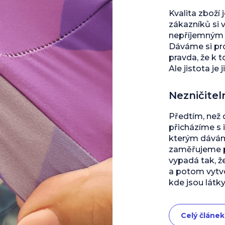
Kvalita zboží 
zákazníků si 
nepříjemným s
Dáváme si pro
pravda, že k 
Ale jistota je j
Nezničitel
Předtím, než
přicházíme s 
kterým dáváme
zaměřujeme př
vypadá tak, ž
a potom vytvo
kde jsou látky
Celý článek