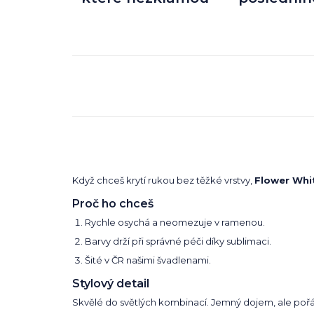
Když chceš krytí rukou bez těžké vrstvy,
Flower Whi
Proč ho chceš
Rychle osychá a neomezuje v ramenou.
Barvy drží při správné péči díky sublimaci.
Šité v ČR našimi švadlenami.
Stylový detail
Skvělé do světlých kombinací. Jemný dojem, ale pořád