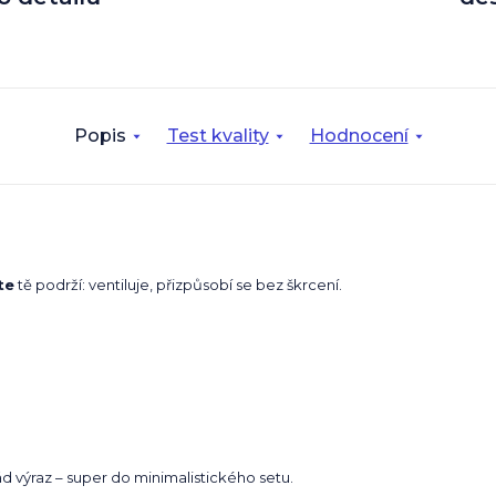
Popis
Test kvality
Hodnocení
te
tě podrží: ventiluje, přizpůsobí se bez škrcení.
 výraz – super do minimalistického setu.