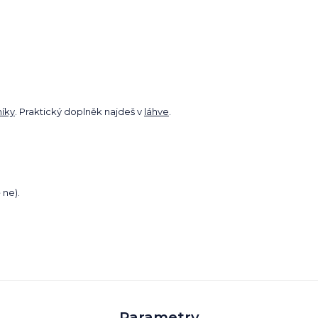
níky
. Praktický doplněk najdeš v
láhve
.
 ne).
Parametry