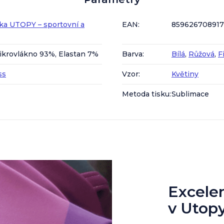
ka UTOPY – sportovní a
EAN
:
85962670891
ikrovlákno 93%, Elastan 7%
Barva
:
Bílá
,
Růžová
,
F
ss
Vzor
:
Květiny
Metoda tisku
:
Sublimace
Excelent
v Utop