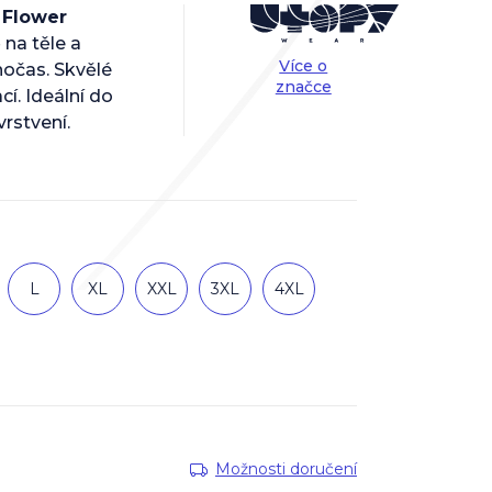
:
Flower
 na těle a
Více o
nočas. Skvělé
značce
í. Ideální do
vrstvení.
L
XL
XXL
3XL
4XL
Možnosti doručení