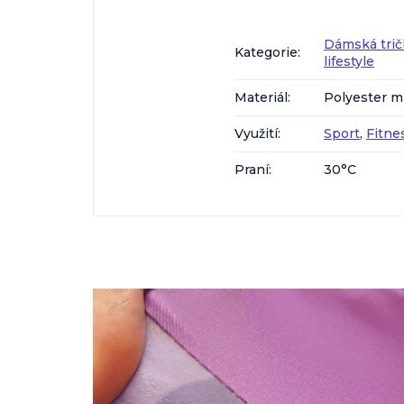
Dámská trič
Kategorie
:
lifestyle
Materiál
:
Polyester m
Využití
:
Sport
,
Fitne
Praní
:
30°C