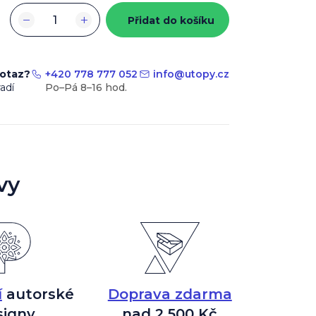
−
+
Přidat do košíku
dotaz?
+420 778 777 052
info
@
utopy.cz
adí
vy
í
autorské
Doprava zdarma
signy
nad 2 500 Kč