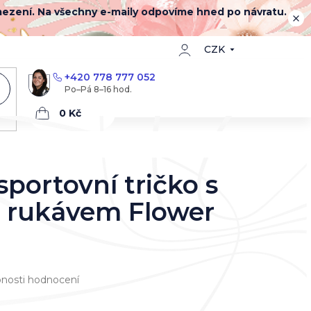
mezení. Na všechny e-maily odpovíme hned po návratu.
CZK
+420 778 777 052
Nákupní
košík
portovní tričko s
 rukávem Flower
nosti hodnocení