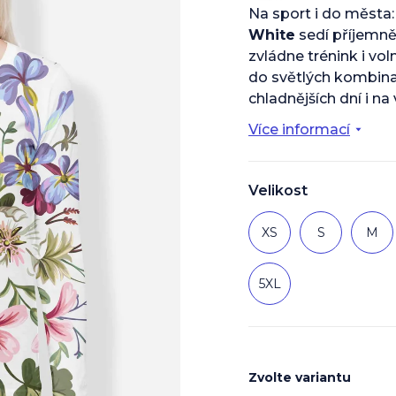
je
Na sport i do města
0,0
White
sedí příjemně
z
5
zvládne trénink i vol
hvězdiček.
do světlých kombinac
chladnějších dní i na 
Více informací
Velikost
XS
S
M
5XL
Zvolte variantu