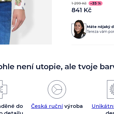
1 299 Kč
–35 %
841 Kč
Měrná
cena:
Máte nějaký 
Tereza vám por
ohle není utopie, ale tvoje bar
aděné do
Česká ruční
výroba
Unikátn
o detailu
de