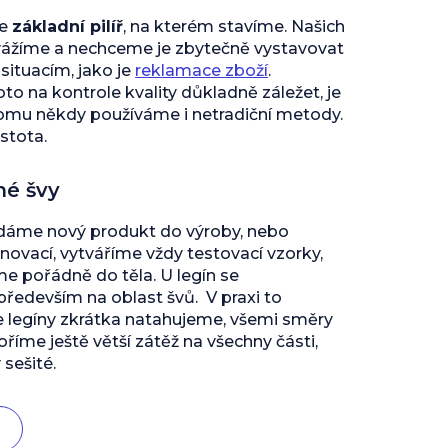
je
základní pilíř
, na kterém stavíme. Našich
vážíme a nechceme je zbytečně vystavovat
ituacím, jako je
reklamace zboží
.
to na kontrole kvality důkladně záležet, je
tomu někdy používáme i netradiční metody.
istota.
né švy
 dáme nový produkt do výroby, nebo
inovací, vytváříme vždy testovací vzorky,
 pořádně do těla. U legín se
edevším na oblast švů. V praxi to
e legíny zkrátka natahujeme, všemi směry
říme ještě větší zátěž na všechny části,
 sešité.