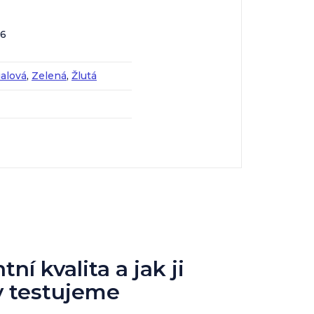
76
ialová
,
Zelená
,
Žlutá
ní kvalita a jak ji
y testujeme