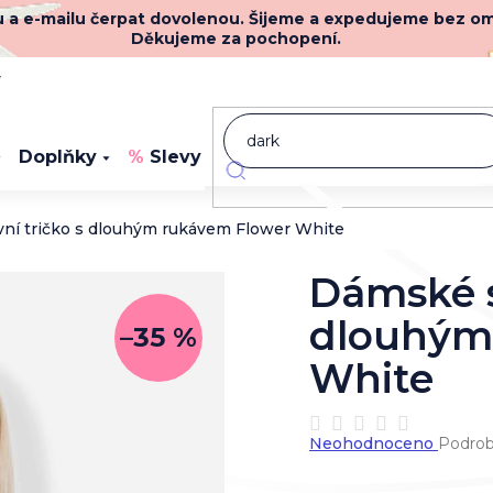
nu a e-mailu čerpat dovolenou. Šijeme a expedujeme bez o
Děkujeme za pochopení.
y
Doplňky
Slevy
Novinky
ní tričko s dlouhým rukávem Flower White
Dámské s
dlouhým
–35 %
White
Průměrné
Neohodnoceno
Podrob
hodnocení
produktu