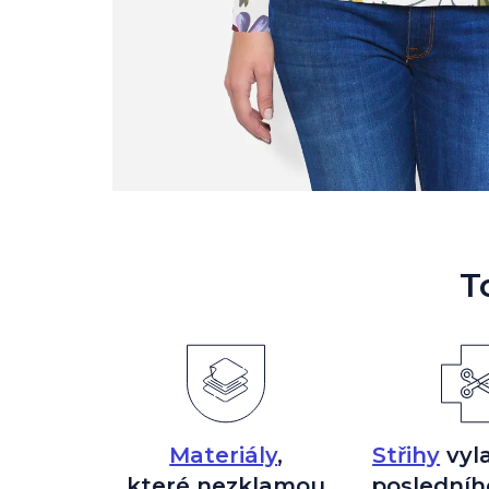
T
Materiály
,
Střihy
vyl
které nezklamou
posledníh