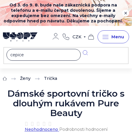
Přejít
Od 3. do 9. 8. bude naše zákaznická podpora na
na
telefonu a e-mailu čerpat dovolenou. Šijeme a
obsah
expedujeme bez omezení. Na všechny e-maily
odpovíme hned po návratu. Děkujeme za pochopení.
CZK
Nákupní
košík
Ženy
Trička
Domů
Dámské sportovní tričko s
dlouhým rukávem Pure
Beauty
Průměrné
Neohodnoceno
Podrobnosti hodnocení
hodnocení