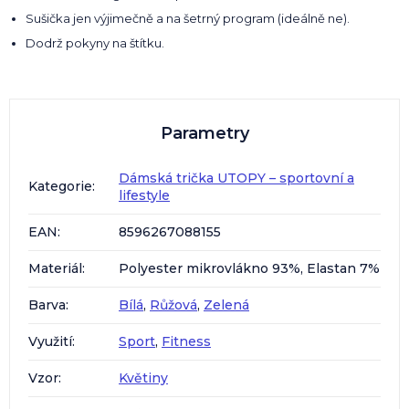
Sušička jen výjimečně a na šetrný program (ideálně ne).
Dodrž pokyny na štítku.
Parametry
Dámská trička UTOPY – sportovní a
Kategorie
:
lifestyle
EAN
:
8596267088155
Materiál
:
Polyester mikrovlákno 93%, Elastan 7%
Barva
:
Bílá
,
Růžová
,
Zelená
Využití
:
Sport
,
Fitness
Vzor
:
Květiny