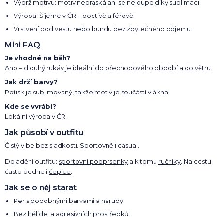
Výdrž motivu: motiv nepraská ani se neloupe díky sublimaci.
Výroba: Šijeme v ČR – poctivě a férově.
Vrstvení pod vestu nebo bundu bez zbytečného objemu.
Mini FAQ
Je vhodné na běh?
Ano – dlouhý rukáv je ideální do přechodového období a do větru.
Jak drží barvy?
Potisk je sublimovaný, takže motiv je součástí vlákna.
Kde se vyrábí?
Lokální výroba v ČR.
Jak působí v outfitu
Čistý vibe bez sladkosti. Sportovně i casual.
Doladění outfitu:
sportovní podprsenky
a k tomu
ručníky
. Na cestu
často bodne i
čepice
.
Jak se o něj starat
Per s podobnými barvami a naruby.
Bez bělidel a agresivních prostředků.