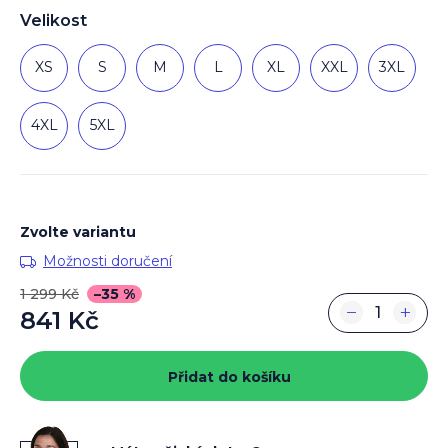
Velikost
XS
S
M
L
XL
XXL
3XL
4XL
5XL
Zvolte variantu
Možnosti doručení
1 299 Kč
–35 %
−
+
841 Kč
Měrná
cena:
Přidat do košíku