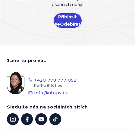
osobních údajů
Přihlásit
se
Z
á
Jsme tu pro vás
p
a
t
+420 778 777 052
í
info
@
utopy.cz
Sledujte nás na sociálních sítích