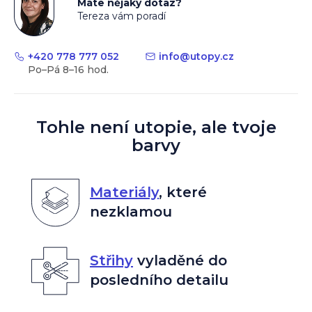
Máte nějaký dotaz?
Tereza vám poradí
+420 778 777 052
info
@
utopy.cz
Tohle není utopie, ale tvoje
barvy
Materiály
,
které
nezklamou
Střihy
vyladěné do
posledního detailu