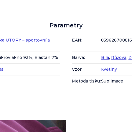
Parametry
ka UTOPY – sportovní a
EAN
:
85962670881
ikrovlákno 93%, Elastan 7%
Barva
:
Bílá
,
Růžová
,
Z
ss
Vzor
:
Květiny
Metoda tisku
:
Sublimace