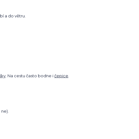
í a do větru.
íky
. Na cestu často bodne i
čepice
.
 ne).