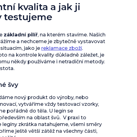
ní kvalita a jak ji
y testujeme
je
základní pilíř
, na kterém stavíme. Našich
vážíme a nechceme je zbytečně vystavovat
ituacím, jako je
reklamace zboží
.
to na kontrole kvality důkladně záležet, je
tomu někdy používáme i netradiční metody.
istota.
né švy
 dáme nový produkt do výroby, nebo
inovací, vytváříme vždy testovací vzorky,
 pořádně do těla. U legín se
edevším na oblast švů. V praxi to
e legíny zkrátka natahujeme, všemi směry
říme ještě větší zátěž na všechny části,