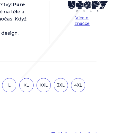
rstvy:
Pure
ě na těle a
Více o
lnočas. Když
značce
design,
L
XL
XXL
3XL
4XL