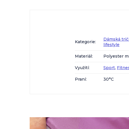
Dámská trič
Kategorie
:
lifestyle
Materiál
:
Polyester m
Využití
:
Sport
,
Fitne
Praní
:
30°C