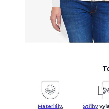
T
Materiály
,
Střihy
vyl