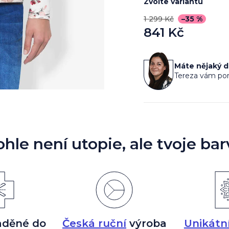
Zvolte variantu
1 299 Kč
–35 %
841 Kč
Měrná
cena:
Máte nějaký 
Tereza vám por
ohle není utopie, ale tvoje bar
aděné do
Česká ruční
výroba
Unikátn