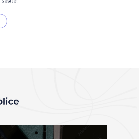
 sešité.
blice