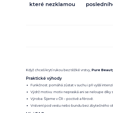
které nezklamou
posledníh
Když chceš krytí rukou bez těžké vrstvy,
Pure Beaut
Praktické výhody
Funkčnost: pomáhá zůstat v suchu i při vyšší intenzi
Výdrž motivu: motiv nepraská ani se neloupe díky 
Výroba: Šijeme v ČR – poctivě a férově.
Vrstvení pod vestu nebo bundu bez zbytečného o