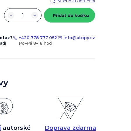
Možnosti doručení
−
+
Přidat do košíku
dotaz?
+420 778 777 052
info
@
utopy.cz
adí
vy
í
autorské
Doprava zdarma