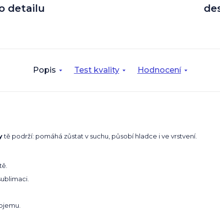
o detailu
de
Popis
Test kvality
Hodnocení
y
tě podrží: pomáhá zůstat v suchu, působí hladce i ve vrstvení.
tě.
sublimaci.
bjemu.