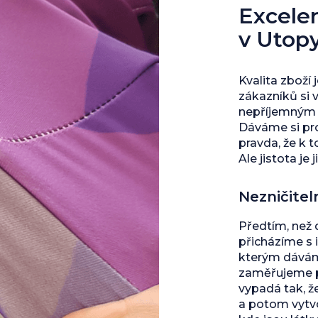
Excelent
v Utop
Kvalita zboží 
zákazníků si 
nepříjemným s
Dáváme si pro
pravda, že k 
Ale jistota je j
Nezničitel
Předtím, než
přicházíme s 
kterým dáváme
zaměřujeme př
vypadá tak, ž
a potom vytvo