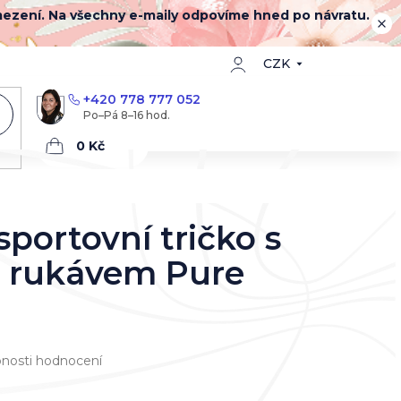
mezení. Na všechny e-maily odpovíme hned po návratu.
CZK
+420 778 777 052
Nákupní
košík
portovní tričko s
 rukávem Pure
nosti hodnocení