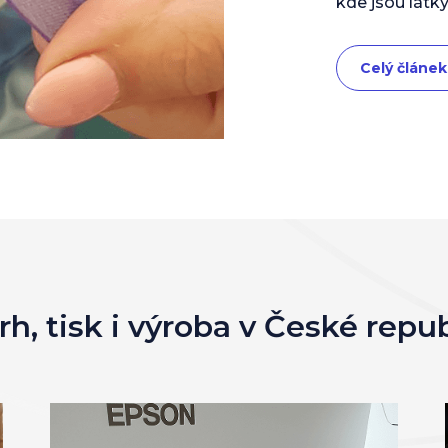
kde jsou látky
Celý článek
h, tisk i výroba v České repu