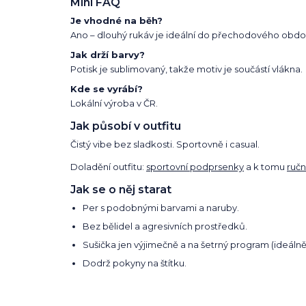
Mini FAQ
Je vhodné na běh?
Ano – dlouhý rukáv je ideální do přechodového obdob
Jak drží barvy?
Potisk je sublimovaný, takže motiv je součástí vlákna.
Kde se vyrábí?
Lokální výroba v ČR.
Jak působí v outfitu
Čistý vibe bez sladkosti. Sportovně i casual.
Doladění outfitu:
sportovní podprsenky
a k tomu
ručn
Jak se o něj starat
Per s podobnými barvami a naruby.
Bez bělidel a agresivních prostředků.
Sušička jen výjimečně a na šetrný program (ideálně
Dodrž pokyny na štítku.