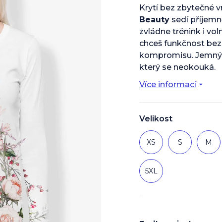
je
Krytí bez zbytečné v
0,0
Beauty
sedí příjemn
z
5
zvládne trénink i vo
hvězdiček.
chceš funkčnost bez
kompromisu. Jemný 
který se neokouká.
Více informací
Velikost
XS
S
M
5XL