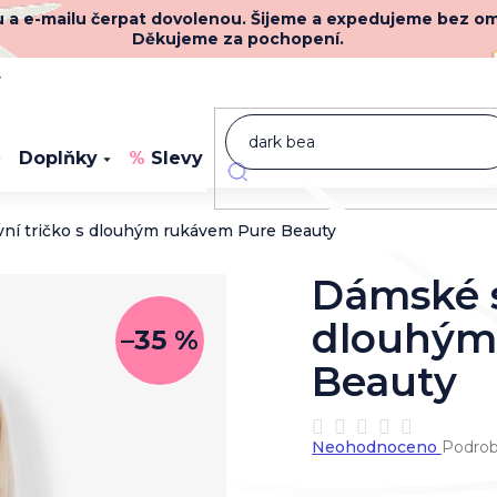
nu a e-mailu čerpat dovolenou. Šijeme a expedujeme bez o
Děkujeme za pochopení.
y
Doplňky
Slevy
Novinky
ní tričko s dlouhým rukávem Pure Beauty
Dámské s
dlouhým
–35 %
Beauty
Průměrné
Neohodnoceno
Podrob
hodnocení
produktu