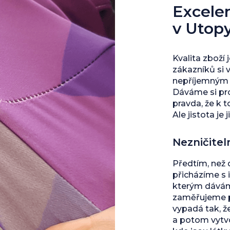
Excelent
v Utop
Kvalita zboží 
zákazníků si 
nepříjemným s
Dáváme si pro
pravda, že k 
Ale jistota je j
Nezničitel
Předtím, než
přicházíme s 
kterým dáváme
zaměřujeme př
vypadá tak, ž
a potom vytvo