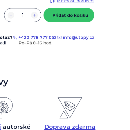
Možnosti doručení
−
+
Přidat do košíku
dotaz?
+420 778 777 052
info
@
utopy.cz
adí
vy
í
autorské
Doprava zdarma