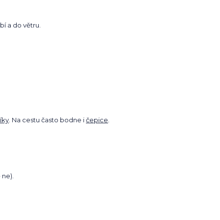
í a do větru.
íky
. Na cestu často bodne i
čepice
.
 ne).