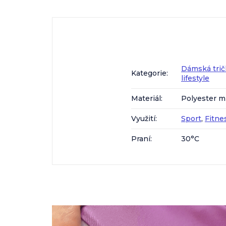
Dámská trič
Kategorie
:
lifestyle
Materiál
:
Polyester m
Využití
:
Sport
,
Fitne
Praní
:
30°C