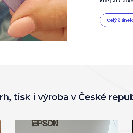
kde jsou látky
Celý článek
h, tisk i výroba v České repu