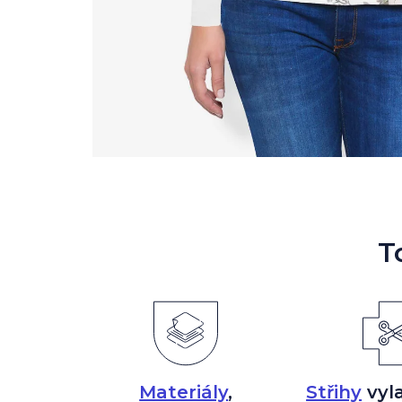
T
Materiály
,
Střihy
vyl