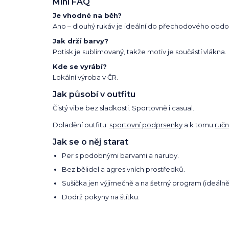
Mini FAQ
Je vhodné na běh?
Ano – dlouhý rukáv je ideální do přechodového obdob
Jak drží barvy?
Potisk je sublimovaný, takže motiv je součástí vlákna.
Kde se vyrábí?
Lokální výroba v ČR.
Jak působí v outfitu
Čistý vibe bez sladkosti. Sportovně i casual.
Doladění outfitu:
sportovní podprsenky
a k tomu
ručn
Jak se o něj starat
Per s podobnými barvami a naruby.
Bez bělidel a agresivních prostředků.
Sušička jen výjimečně a na šetrný program (ideálně
Dodrž pokyny na štítku.