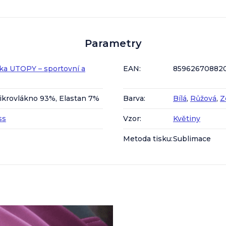
Parametry
ka UTOPY – sportovní a
EAN
:
85962670882
ikrovlákno 93%, Elastan 7%
Barva
:
Bílá
,
Růžová
,
Z
ss
Vzor
:
Květiny
Metoda tisku
:
Sublimace