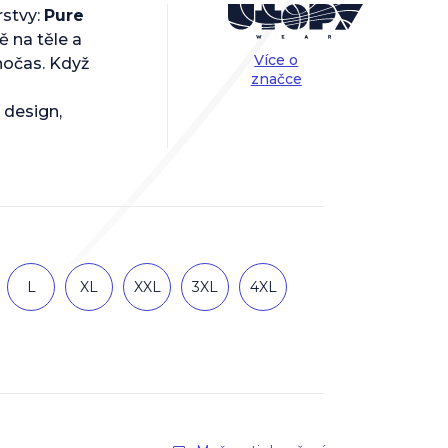
rstvy:
Pure
ě na těle a
Více o
lnočas. Když
značce
design,
L
XL
XXL
3XL
4XL