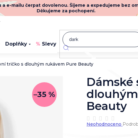
nu a e-mailu čerpat dovolenou. Šijeme a expedujeme bez o
Děkujeme za pochopení.
y
Doplňky
Slevy
Novinky
ní tričko s dlouhým rukávem Pure Beauty
Dámské s
dlouhým
–35 %
Beauty
Průměrné
Neohodnoceno
Podrob
hodnocení
produktu