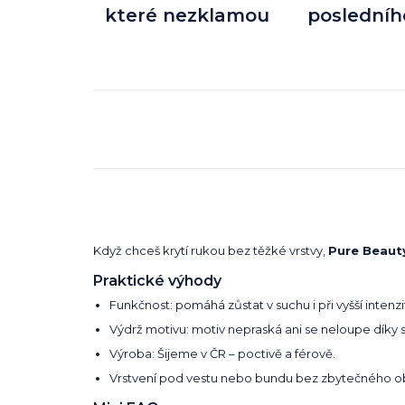
které nezklamou
posledníh
Když chceš krytí rukou bez těžké vrstvy,
Pure Beaut
Praktické výhody
Funkčnost: pomáhá zůstat v suchu i při vyšší intenzi
Výdrž motivu: motiv nepraská ani se neloupe díky 
Výroba: Šijeme v ČR – poctivě a férově.
Vrstvení pod vestu nebo bundu bez zbytečného o