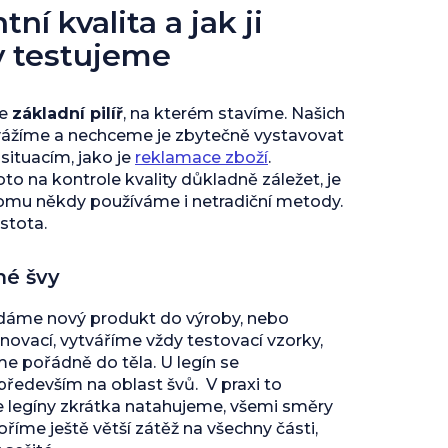
ní kvalita a jak ji
y testujeme
je
základní pilíř
, na kterém stavíme. Našich
vážíme a nechceme je zbytečně vystavovat
ituacím, jako je
reklamace zboží
.
to na kontrole kvality důkladně záležet, je
tomu někdy používáme i netradiční metody.
istota.
né švy
 dáme nový produkt do výroby, nebo
inovací, vytváříme vždy testovací vzorky,
 pořádně do těla. U legín se
edevším na oblast švů. V praxi to
e legíny zkrátka natahujeme, všemi směry
říme ještě větší zátěž na všechny části,