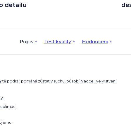
o detailu
de
Popis
Test kvality
Hodnocení
y
tě podrží: pomáhá zůstat v suchu, působí hladce i ve vrstvení.
tě.
sublimaci.
bjemu.