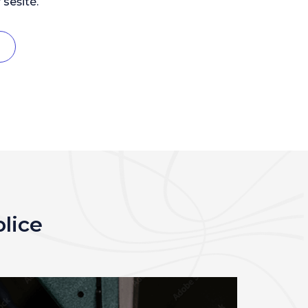
 sešité.
blice