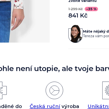
Zvolte variantu
1 299 Kč
–35 %
841 Kč
Měrná
cena:
Máte nějaký 
Tereza vám por
ohle není utopie, ale tvoje bar
aděné do
Česká ruční
výroba
Unikátn