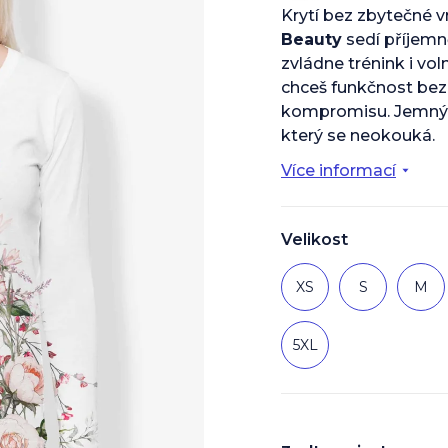
je
Krytí bez zbytečné v
0,0
Beauty
sedí příjemn
z
5
zvládne trénink i vo
hvězdiček.
chceš funkčnost bez
kompromisu. Jemný 
který se neokouká.
Více informací
Velikost
XS
S
M
5XL