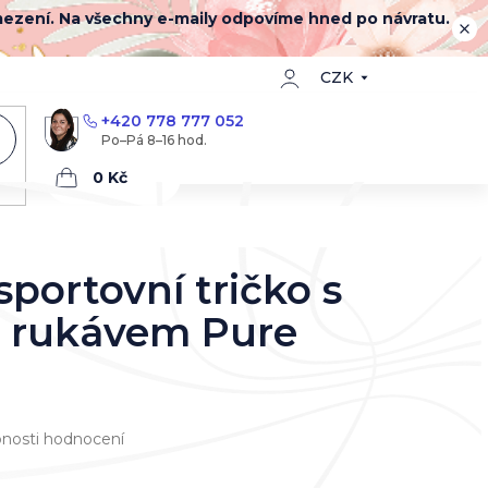
mezení. Na všechny e-maily odpovíme hned po návratu.
CZK
+420 778 777 052
Nákupní
košík
portovní tričko s
 rukávem Pure
nosti hodnocení