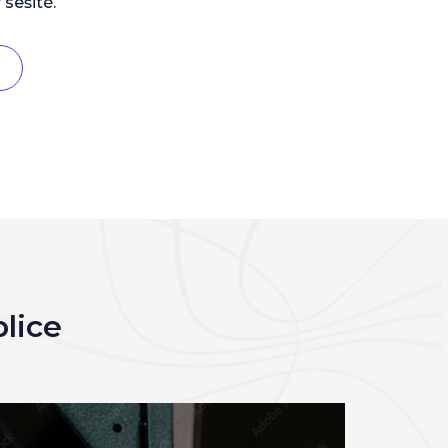
 sešité.
blice