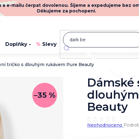
nu a e-mailu čerpat dovolenou. Šijeme a expedujeme bez o
Děkujeme za pochopení.
y
Doplňky
Slevy
Novinky
ní tričko s dlouhým rukávem Pure Beauty
Dámské s
dlouhým
–35 %
Beauty
Průměrné
Neohodnoceno
Podrob
hodnocení
produktu