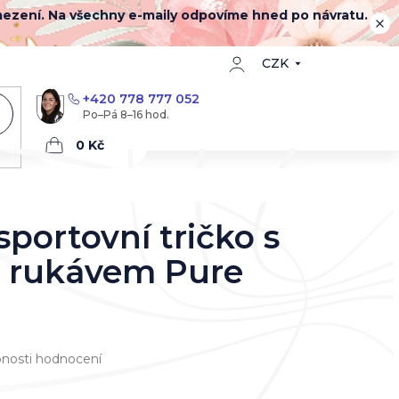
mezení. Na všechny e-maily odpovíme hned po návratu.
CZK
+420 778 777 052
Nákupní
košík
portovní tričko s
 rukávem Pure
nosti hodnocení