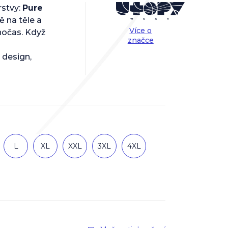
rstvy:
Pure
ě na těle a
Více o
lnočas. Když
značce
design,
L
XL
XXL
3XL
4XL