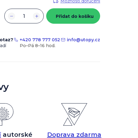
Možnosti doručení
−
+
Přidat do košíku
dotaz?
+420 778 777 052
info
@
utopy.cz
adí
vy
í
autorské
Doprava zdarma