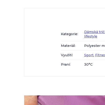
Dámská trič
Kategorie
:
lifestyle
Materiál
:
Polyester m
Využití
:
Sport
,
Fitne
Praní
:
30°C