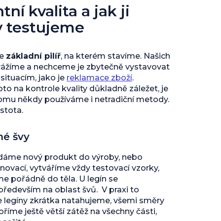
ní kvalita a jak ji
y testujeme
je
základní pilíř
, na kterém stavíme. Našich
vážíme a nechceme je zbytečně vystavovat
ituacím, jako je
reklamace zboží
.
to na kontrole kvality důkladně záležet, je
tomu někdy používáme i netradiční metody.
istota.
né švy
 dáme nový produkt do výroby, nebo
inovací, vytváříme vždy testovací vzorky,
 pořádně do těla. U legín se
edevším na oblast švů. V praxi to
e legíny zkrátka natahujeme, všemi směry
říme ještě větší zátěž na všechny části,