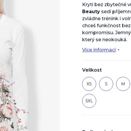
je
Krytí bez zbytečné v
0,0
Beauty
sedí příjemn
z
5
zvládne trénink i vo
hvězdiček.
chceš funkčnost bez
kompromisu. Jemný 
který se neokouká.
Více informací
Velikost
XS
S
M
5XL