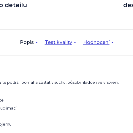
o detailu
de
Popis
Test kvality
Hodnocení
y
tě podrží: pomáhá zůstat v suchu, působí hladce i ve vrstvení.
tě.
sublimaci.
bjemu.