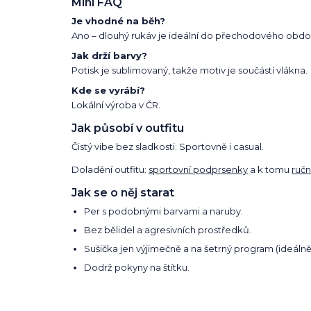
Mini FAQ
Je vhodné na běh?
Ano – dlouhý rukáv je ideální do přechodového obdob
Jak drží barvy?
Potisk je sublimovaný, takže motiv je součástí vlákna.
Kde se vyrábí?
Lokální výroba v ČR.
Jak působí v outfitu
Čistý vibe bez sladkosti. Sportovně i casual.
Doladění outfitu:
sportovní podprsenky
a k tomu
ručn
Jak se o něj starat
Per s podobnými barvami a naruby.
Bez bělidel a agresivních prostředků.
Sušička jen výjimečně a na šetrný program (ideálně
Dodrž pokyny na štítku.