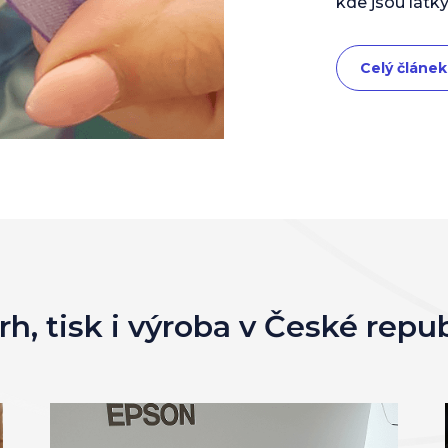
kde jsou látky
Celý článek
h, tisk i výroba v České repu