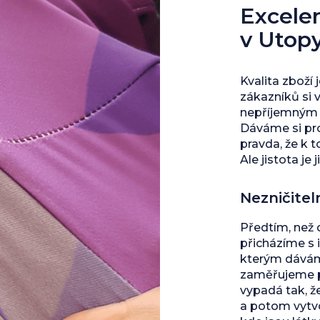
Excelent
v Utop
Kvalita zboží 
zákazníků si 
nepříjemným s
Dáváme si pro
pravda, že k 
Ale jistota je j
Nezničitel
Předtím, než
přicházíme s 
kterým dáváme
zaměřujeme př
vypadá tak, ž
a potom vytvo