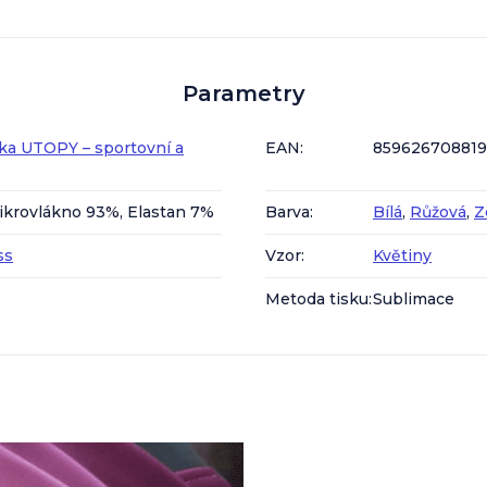
Parametry
ka UTOPY – sportovní a
EAN
:
85962670881
ikrovlákno 93%, Elastan 7%
Barva
:
Bílá
,
Růžová
,
Z
ss
Vzor
:
Květiny
Metoda tisku
:
Sublimace