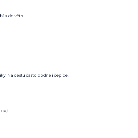
í a do větru.
íky
. Na cestu často bodne i
čepice
.
 ne).