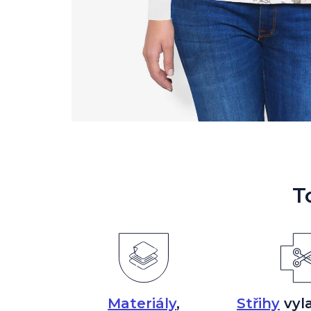
T
Materiály
,
Střihy
vyl