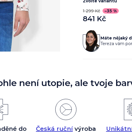
Zvolte variantu
1 299 Kč
–35 %
841 Kč
Měrná
cena:
Máte nějaký 
Tereza vám por
ohle není utopie, ale tvoje bar
aděné do
Česká ruční
výroba
Unikátn