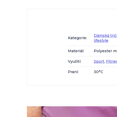
Dámská trič
Kategorie
:
lifestyle
Materiál
:
Polyester m
Využití
:
Sport
,
Fitne
Praní
:
30°C