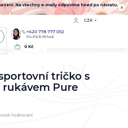
mezení. Na všechny e-maily odpovíme hned po návratu.
CZK
+420 778 777 052
Nákupní
košík
portovní tričko s
 rukávem Pure
nosti hodnocení