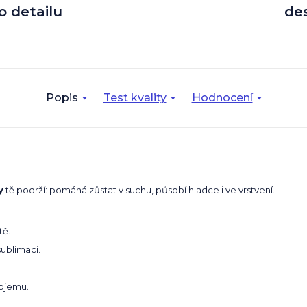
o detailu
de
Popis
Test kvality
Hodnocení
y
tě podrží: pomáhá zůstat v suchu, působí hladce i ve vrstvení.
tě.
sublimaci.
bjemu.