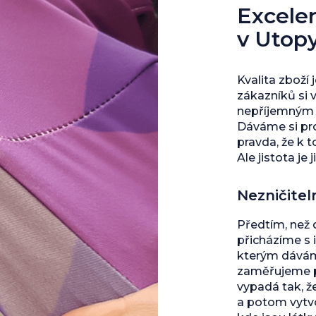
Excelent
v Utop
Kvalita zboží 
zákazníků si 
nepříjemným s
Dáváme si pro
pravda, že k 
Ale jistota je j
Nezničitel
Předtím, než
přicházíme s 
kterým dáváme
zaměřujeme př
vypadá tak, ž
a potom vytvo