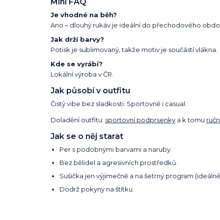
Mini FAQ
Je vhodné na běh?
Ano – dlouhý rukáv je ideální do přechodového obdob
Jak drží barvy?
Potisk je sublimovaný, takže motiv je součástí vlákna.
Kde se vyrábí?
Lokální výroba v ČR.
Jak působí v outfitu
Čistý vibe bez sladkosti. Sportovně i casual.
Doladění outfitu:
sportovní podprsenky
a k tomu
ručn
Jak se o něj starat
Per s podobnými barvami a naruby.
Bez bělidel a agresivních prostředků.
Sušička jen výjimečně a na šetrný program (ideálně
Dodrž pokyny na štítku.