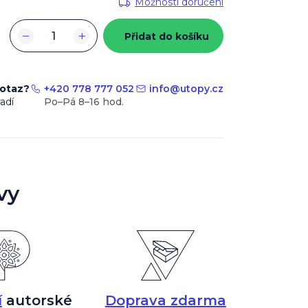
Možnosti doručení
−
+
Přidat do košíku
dotaz?
+420 778 777 052
info
@
utopy.cz
adí
vy
í
autorské
Doprava zdarma