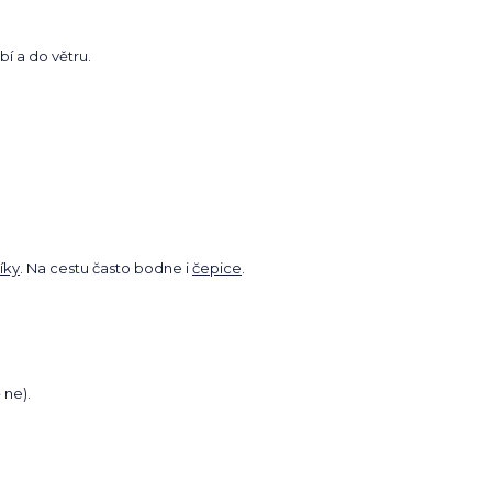
í a do větru.
íky
. Na cestu často bodne i
čepice
.
 ne).