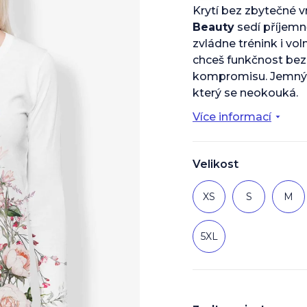
je
Krytí bez zbytečné v
0,0
Beauty
sedí příjemn
z
5
zvládne trénink i vo
hvězdiček.
chceš funkčnost bez
kompromisu. Jemný 
který se neokouká.
Více informací
Velikost
XS
S
M
5XL