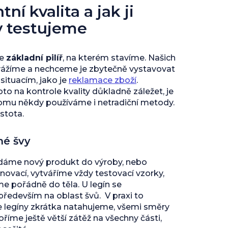
ní kvalita a jak ji
y testujeme
je
základní pilíř
, na kterém stavíme. Našich
vážíme a nechceme je zbytečně vystavovat
ituacím, jako je
reklamace zboží
.
to na kontrole kvality důkladně záležet, je
tomu někdy používáme i netradiční metody.
istota.
né švy
 dáme nový produkt do výroby, nebo
inovací, vytváříme vždy testovací vzorky,
 pořádně do těla. U legín se
edevším na oblast švů. V praxi to
e legíny zkrátka natahujeme, všemi směry
říme ještě větší zátěž na všechny části,