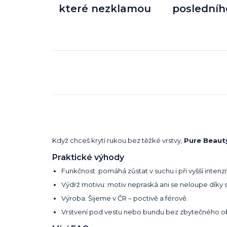
které nezklamou
posledníh
Když chceš krytí rukou bez těžké vrstvy,
Pure Beaut
Praktické výhody
Funkčnost: pomáhá zůstat v suchu i při vyšší intenzi
Výdrž motivu: motiv nepraská ani se neloupe díky 
Výroba: Šijeme v ČR – poctivě a férově.
Vrstvení pod vestu nebo bundu bez zbytečného o