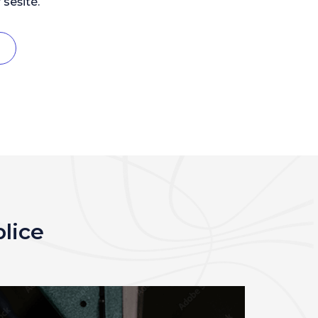
 sešité.
blice