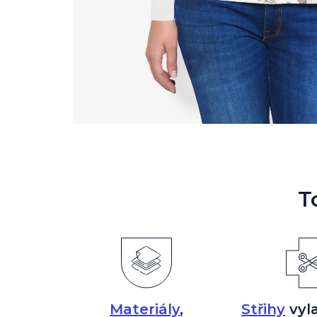
T
Materiály
,
Střihy
vyl