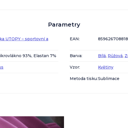
Parametry
ka UTOPY – sportovní a
EAN
:
85962670881
ikrovlákno 93%, Elastan 7%
Barva
:
Bílá
,
Růžová
,
Z
ss
Vzor
:
Květiny
Metoda tisku
:
Sublimace