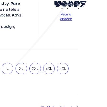
rstvy:
Pure
ě na těle a
Více o
lnočas. Když
značce
design,
L
XL
XXL
3XL
4XL