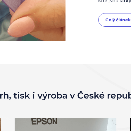
kde jsou látky
Celý článek
h, tisk i výroba v České repu