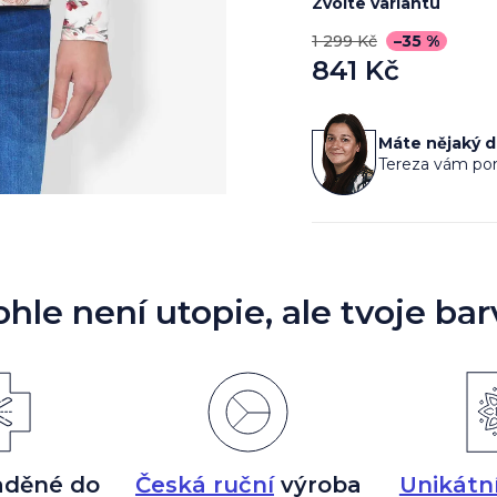
Zvolte variantu
1 299 Kč
–35 %
841 Kč
Měrná
cena:
Máte nějaký 
Tereza vám por
ohle není utopie, ale tvoje bar
aděné do
Česká ruční
výroba
Unikátn