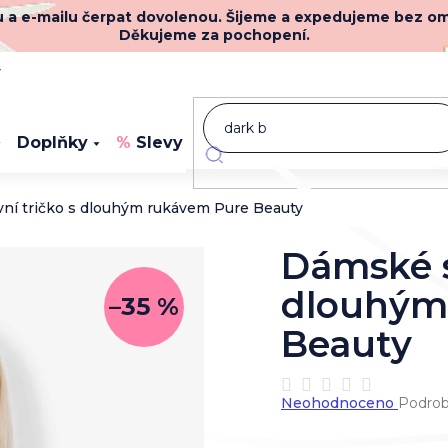
nu a e-mailu čerpat dovolenou. Šijeme a expedujeme bez o
Děkujeme za pochopení.
y
Doplňky
Slevy
Novinky
ní tričko s dlouhým rukávem Pure Beauty
Dámské s
dlouhým
–35 %
Beauty
Průměrné
Neohodnoceno
Podrob
hodnocení
produktu