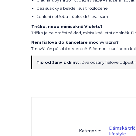
prát naruby na 30 °C, bez aviváže – může snižovat 
bez sušičky a bělidel, sušit rozložené
žehlení netřeba – úplet drží tvar sám
Tričko, nebo minisukně Violets?
Tričko je celoroční základ, minisukně letní doplněk. D
Není fialová do kanceláře moc výrazná?
Tmavší tón působí decentně. S černou sukní nebo kal
Tip od Jany z dílny:
„Dva odstíny fialové odpustí 
Dámská trič
Kategorie
:
lifestyle