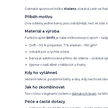
Dámské sportovní tričko
Violets
zůstává celé ve fial
Příběh motivu
Dva odstíny jedné barvy jsou odvážnější, než se zdá: t
Materiál a výroba
Funkční úplet
Drift
je naše tričkovina pro sport – tady
Drift – 93 % polyester, 7 % elastan, ~150 g/m²
odvádí pot a rychle schne
barva je sublimovaná přímo do vlákna – zůstává syt
šijeme v naší dílně v Měšicích u Prahy
Kdy ho vytáhneš
Večerní lekce, podzimní běhy a dny, kdy nechceš ráno 
Jak ho zkombinovat
Tón v tónu s legínami Violets z
dámských legín
, na lé
Péče a časté dotazy