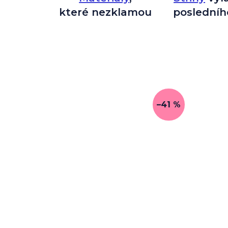
které nezklamou
posledníh
–41 %