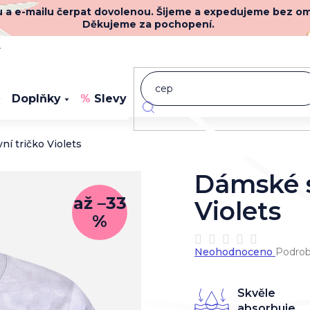
nu a e-mailu čerpat dovolenou. Šijeme a expedujeme bez o
Děkujeme za pochopení.
y
Doplňky
Slevy
Novinky
í tričko Violets
Dámské s
až –33
Violets
%
Průměrné
Neohodnoceno
Podrob
hodnocení
produktu
je
Skvěle
0,0
absorbuje