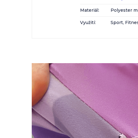
Materiál
:
Polyester m
Využití
:
Sport, Fitne