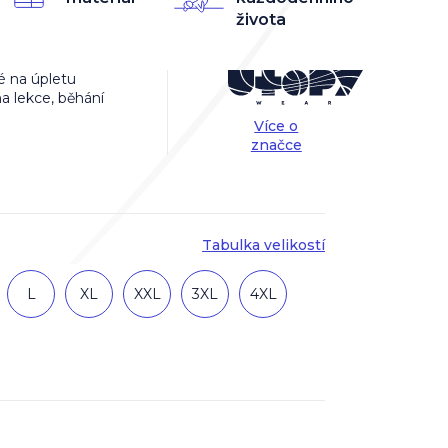
života
vé na úpletu
na lekce, běhání
Více o
značce
Tabulka velikostí
L
XL
XXL
3XL
4XL