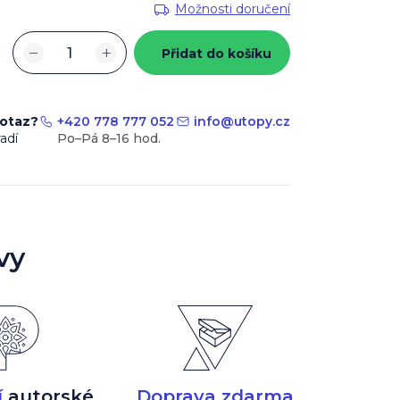
Možnosti doručení
−
+
Přidat do košíku
dotaz?
+420 778 777 052
info
@
utopy.cz
adí
vy
í
autorské
Doprava zdarma