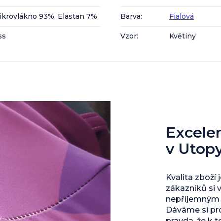
ikrovlákno 93%, Elastan 7%
Barva
:
Fialová
ss
Vzor
:
Květiny
Excelent
v Utop
Kvalita zboží 
zákazníků si 
nepříjemným s
Dáváme si pro
pravda, že k 