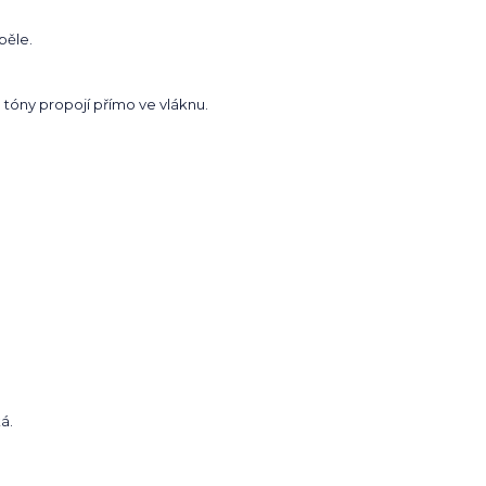
pěle.
a tóny propojí přímo ve vláknu.
á.