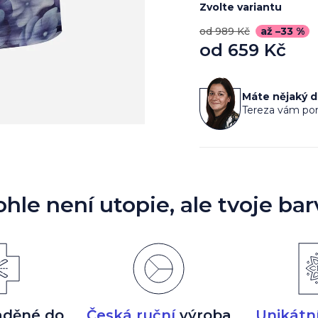
Zvolte variantu
od 989 Kč
až –33 %
od
659 Kč
Měrná
cena:
Máte nějaký 
Tereza vám por
ohle není utopie, ale tvoje bar
aděné do
Česká ruční
výroba
Unikátn