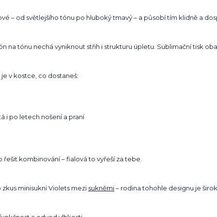
ové – od světlejšího tónu po hluboký tmavý – a působí tím klidně a dos
ón na tónu nechá vyniknout střih i strukturu úpletu. Sublimační tisk ob
 je v kostce, co dostaneš:
á i po letech nošení a praní
řešit kombinování – fialová to vyřeší za tebe.
to zkus minisukni Violets mezi
sukněmi
– rodina tohohle designu je širok