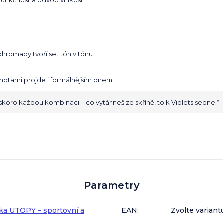
funkčnost a odvod vlhkosti
ohromady tvoří set tón v tónu.
hotami projde i formálnějším dnem.
skoro každou kombinaci – co vytáhneš ze skříně, to k Violets sedne.“
Parametry
ka UTOPY – sportovní a
EAN
:
Zvolte variant