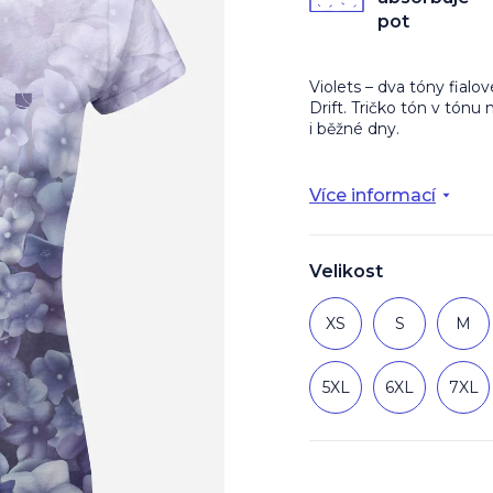
z
pot
5
hvězdiček.
Violets – dva tóny fialo
Drift. Tričko tón v tónu 
i běžné dny.
Více informací
Velikost
XS
S
M
5XL
6XL
7XL