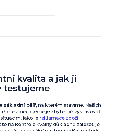
ní kvalita a jak ji
y testujeme
je
základní pilíř
, na kterém stavíme. Našich
vážíme a nechceme je zbytečně vystavovat
ituacím, jako je
reklamace zboží
.
to na kontrole kvality důkladně záležet, je
tomu někdy používáme i netradiční metody.