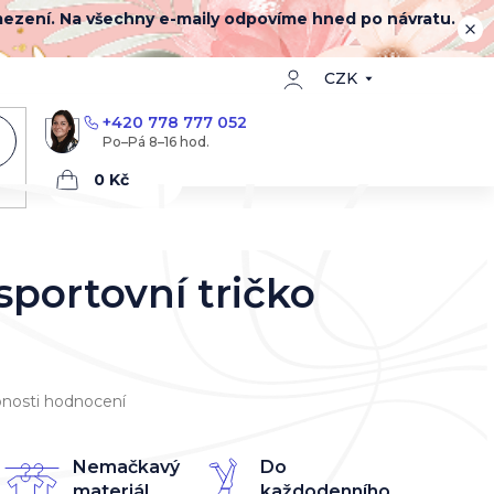
mezení. Na všechny e-maily odpovíme hned po návratu.
CZK
+420 778 777 052
Nákupní
košík
portovní tričko
nosti hodnocení
Nemačkavý
Do
materiál
každodenního