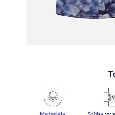
T
Materiály
,
Střihy
vyl