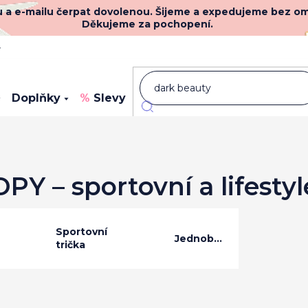
nu a e-mailu čerpat dovolenou. Šijeme a expedujeme bez o
Děkujeme za pochopení.
y
Doplňky
Slevy
Novinky
Y – sportovní a lifestyl
Sportovní
Jednobarevná
trička