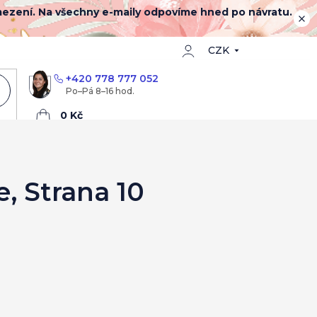
mezení. Na všechny e-maily odpovíme hned po návratu.
CZK
+420 778 777 052
Nákupní
košík
e
, Strana 10