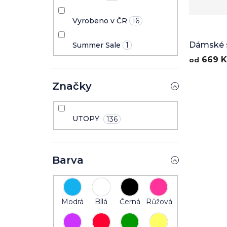
Vyrobeno v ČR
16
Dámské s
Summer Sale
1
Sympho
669 K
od
Značky
UTOPY
136
Barva
Modrá
Bílá
Černá
Růžová