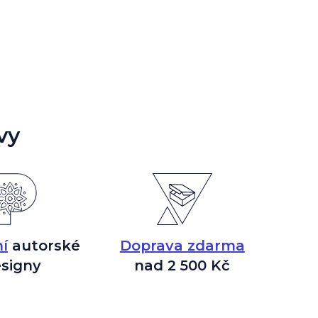
vy
í
autorské
Doprava zdarma
signy
nad 2 500 Kč