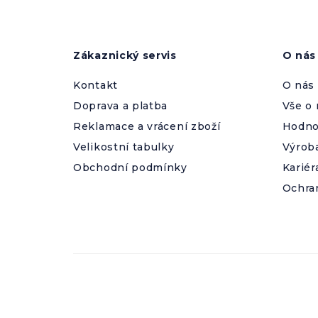
Z
á
p
a
Zákaznický servis
O nás
t
í
Kontakt
O nás
Doprava a platba
Vše o
Reklamace a vrácení zboží
Hodno
Velikostní tabulky
Výrob
Obchodní podmínky
Kariér
Ochra