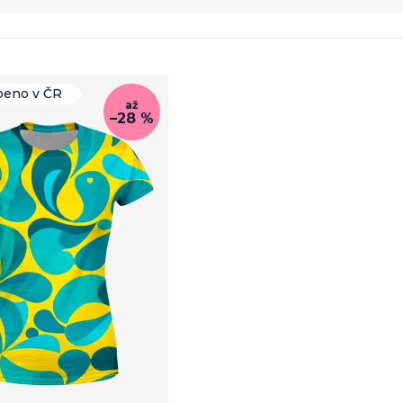
beno v ČR
až
–28 %