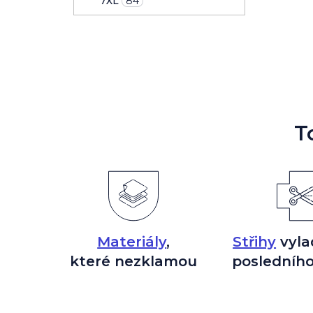
7XL
84
T
Materiály
,
Střihy
vyla
které nezklamou
posledního