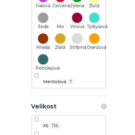
Fialová
Červená
Zelená
Žlutá
Šedá
Mix
Vínová
Tyrkysová
Hnědá
Zlatá
Stříbrná
Oranžová
Petrolejová
Mentolová
7
Velikost
XS
136