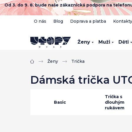
Přejít
Od 3. do 9. 8. bude naše zákaznická podpora na telefo
na
obsah
O nás
Blog
Doprava a platba
Kontakt
Ženy
Muži
Děti
Ženy
Trička
Domů
Dámská trička UTOP
Trička s
Basic
dlouhým
rukávem