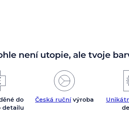
ohle není utopie, ale tvoje bar
děné do
Česká ruční
výroba
Unikátn
 detailu
de