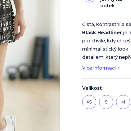
z
dotek
5
hvězdiček.
Čistá, kontrastní a
Black Headliner
je 
pro chvíle, kdy chceš
minimalistický look,
detailem, který nepř
Více informací
Velikost
XS
S
M