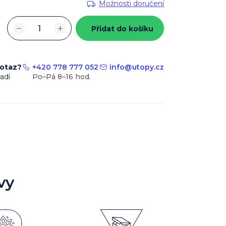
Možnosti doručení
−
+
Přidat do košíku
dotaz?
+420 778 777 052
info
@
utopy.cz
adí
vy