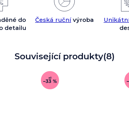
aděné do
Česká ruční
výroba
Unikátn
o detailu
de
Související produkty
(8)
až
–33 %