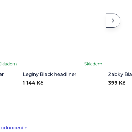
Skladem
Skladem
Průměrné
hodnocení
er
Legíny Black headliner
Žabky Bla
produktu
1 144 Kč
399 Kč
je
5,0
z
5
hvězdiček.
odnocení