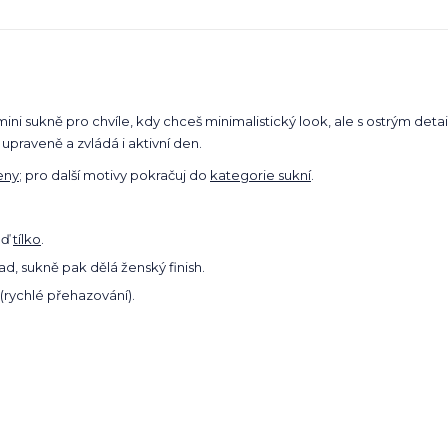
mini sukně pro chvíle, kdy chceš minimalistický look, ale s ostrým det
 upraveně a zvládá i aktivní den.
eny
; pro další motivy pokračuj do
kategorie sukní
.
oď
tílko
.
ad, sukně pak dělá ženský finish.
(rychlé přehazování).