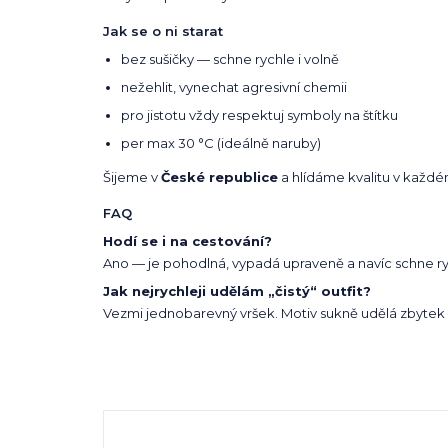
Jak se o ni starat
bez sušičky — schne rychle i volně
nežehlit, vynechat agresivní chemii
pro jistotu vždy respektuj symboly na štítku
per max 30 °C (ideálně naruby)
Šijeme v
České republice
a hlídáme kvalitu v každé
FAQ
Hodí se i na cestování?
Ano — je pohodlná, vypadá upraveně a navíc schne ry
Jak nejrychleji udělám „čistý“ outfit?
Vezmi jednobarevný vršek. Motiv sukně udělá zbytek