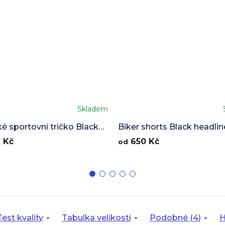
Skladem
 sportovní tričko Black
Biker shorts Black headlin
ner
 Kč
650 Kč
od
Test kvality
Tabulka velikostí
Podobné (4)
H