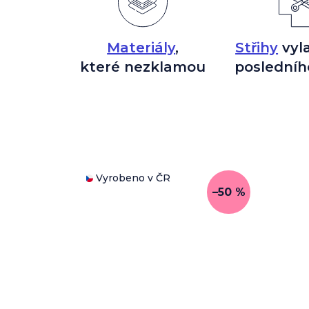
Materiály
,
Střihy
vyl
které nezklamou
posledníh
Vyrobeno v ČR
–50 %