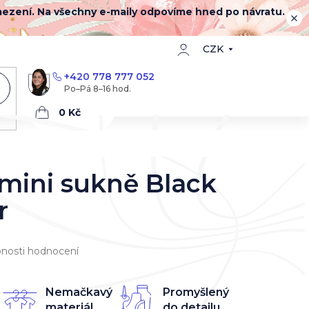
mezení. Na všechny e-maily odpovíme hned po návratu.
CZK
+420 778 777 052
Nákupní
košík
mini sukně Black
r
nosti hodnocení
Nemačkavý
Promyšlený
materiál
do detailu