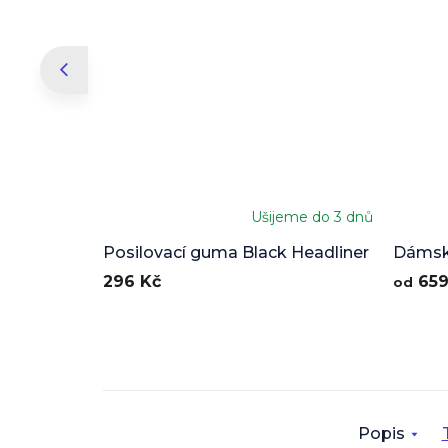
Ušijeme do 3 dnů
Posilovací guma Black Headliner
Dámské
Headli
296 Kč
659
od
Popis