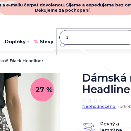
nu a e-mailu čerpat dovolenou. Šijeme a expedujeme bez o
Děkujeme za pochopení.
y
Doplňky
Slevy
Novinky
kně Black Headliner
Dámská 
Headline
–27 %
Průměrné
Neohodnoceno
Podrob
hodnocení
produktu
je
Pevný a
0,0
jemný na