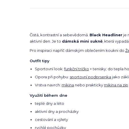
Čistá, kontrastní a sebevědomá.
Black Headliner
je 
aktivní den. Je to
dámská mini sukně
, která vypadá
Pro inspiraci napříč dámským oblečením koukni do
Ž
Outfit tipy
Sportovní look:
funkční tričko
+ tenisky; do tepla h
Opora při pohybu:
sportovní podprsenka
jako zákl
Vrstva navrch:
mikina
nebo prakticky
mikina na zip
Využití během dne
teplé dny a léto
aktivní dny a procházky
cestování a výlety
rychlé pochůzky