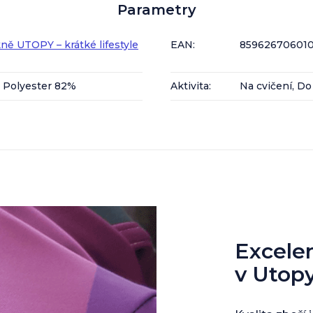
Parametry
ě UTOPY – krátké lifestyle
EAN
:
85962670601
, Polyester 82%
Aktivita
:
Na cvičení, Do
Excelent
v Utop