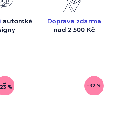
í
autorské
Doprava zdarma
signy
nad 2 500 Kč
až
–32 %
–23 %