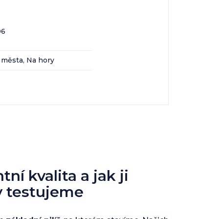
06
 města, Na hory
ní kvalita a jak ji
y testujeme