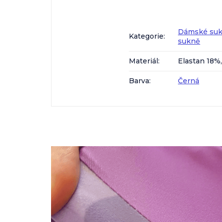
Dámské sukn
Kategorie
:
sukně
Materiál
:
Elastan 18%
Barva
:
Černá