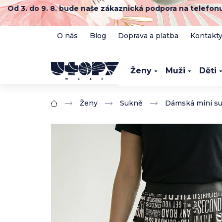
Přejít
Od 3. do 9. 8. bude naše zákaznická podpora na telefo
na
obsah
O nás
Blog
Doprava a platba
Kontakt
Ženy
Muži
Děti
Ženy
Sukně
Dámská mini su
Domů