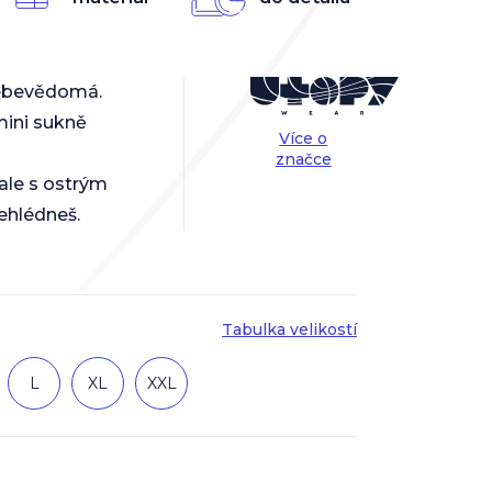
 sebevědomá.
mini sukně
Více o
značce
 ale s ostrým
ehlédneš.
Tabulka velikostí
L
XL
XXL