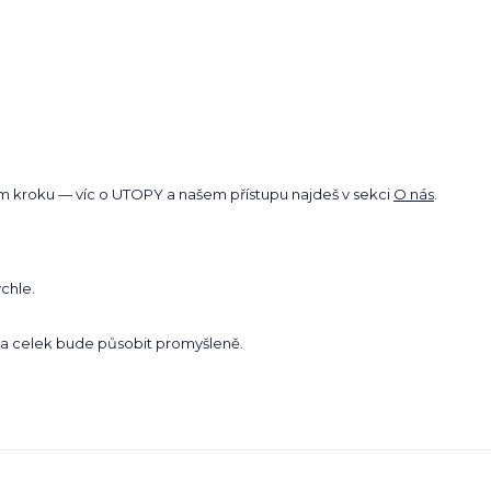
m kroku — víc o UTOPY a našem přístupu najdeš v sekci
O nás
.
chle.
 a celek bude působit promyšleně.