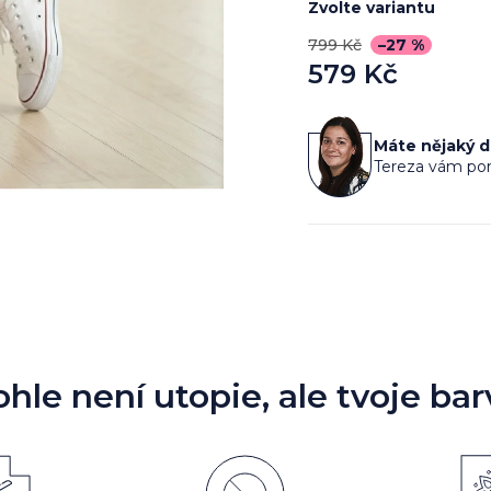
Zvolte variantu
799 Kč
–27 %
579 Kč
Měrná
cena:
Máte nějaký 
Tereza vám por
ohle není utopie, ale tvoje bar