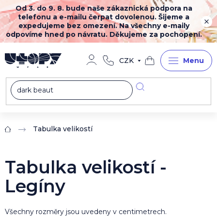
Přejít
Od 3. do 9. 8. bude naše zákaznická podpora na
na
telefonu a e-mailu čerpat dovolenou. Šijeme a
obsah
expedujeme bez omezení. Na všechny e-maily
odpovíme hned po návratu. Děkujeme za pochopení.
CZK
Nákupní
košík
Tabulka velikostí
Domů
Tabulka velikostí -
Legíny
Všechny rozměry jsou uvedeny v centimetrech.