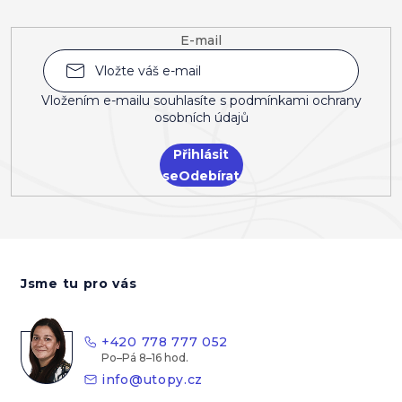
E-mail
Vložením e-mailu souhlasíte s
podmínkami ochrany
osobních údajů
Přihlásit
se
Z
á
Jsme tu pro vás
p
a
t
+420 778 777 052
í
info
@
utopy.cz