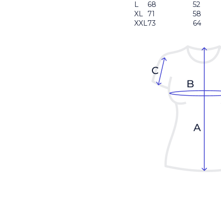
L
68
52
XL
71
58
XXL
73
64