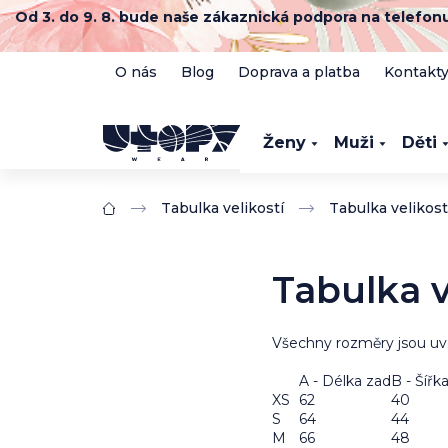
Přejít
Od 3. do 9. 8. bude naše zákaznická podpora na telefo
na
obsah
O nás
Blog
Doprava a platba
Kontakt
Ženy
Muži
Děti
Tabulka velikostí
Tabulka velikost
Domů
Tabulka v
Všechny rozměry jsou uv
A - Délka zad
B - Šířk
XS
62
40
S
64
44
M
66
48