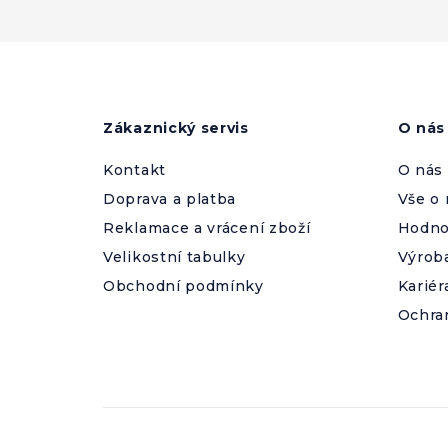
Z
á
p
a
Zákaznický servis
O nás
t
í
Kontakt
O nás
Doprava a platba
Vše o
Reklamace a vrácení zboží
Hodno
Velikostní tabulky
Výrob
Obchodní podmínky
Kariér
Ochra