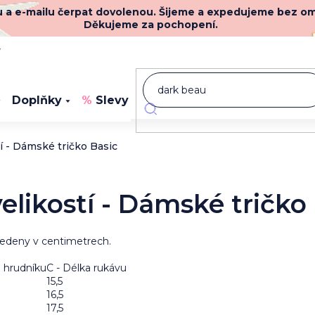
nu a e-mailu čerpat dovolenou. Šijeme a expedujeme bez o
Děkujeme za pochopení.
y
Doplňky
Slevy
Novinky
í - Dámské tričko Basic
elikostí - Dámské tričko
edeny v centimetrech.
a hrudníku
C - Délka rukávu
15,5
16,5
17,5