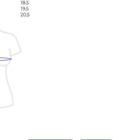
18,5
19,5
20,5