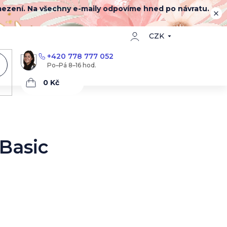
mezení. Na všechny e-maily odpovíme hned po návratu.
CZK
+420 778 777 052
Nákupní
košík
 Basic