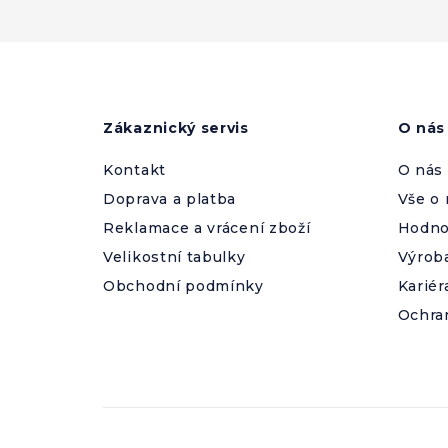
Z
á
p
a
Zákaznický servis
O nás
t
í
Kontakt
O nás
Doprava a platba
Vše o
Reklamace a vrácení zboží
Hodno
Velikostní tabulky
Výrob
Obchodní podmínky
Kariér
Ochra