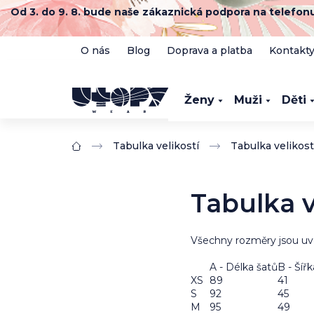
Přejít
Od 3. do 9. 8. bude naše zákaznická podpora na telefo
na
obsah
O nás
Blog
Doprava a platba
Kontakt
Ženy
Muži
Děti
Tabulka velikostí
Tabulka velikostí
Domů
Tabulka v
Všechny rozměry jsou uv
A - Délka šatů
B - Šíř
XS
89
41
S
92
45
M
95
49