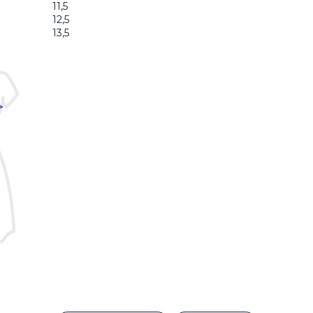
11,5
12,5
13,5