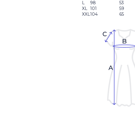
L
98
53
XL
101
59
XXL
104
65