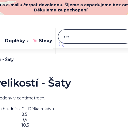
nu a e-mailu čerpat dovolenou. Šijeme a expedujeme bez o
Děkujeme za pochopení.
y
Doplňky
Slevy
Novinky
 - Šaty
elikostí - Šaty
edeny v centimetrech.
ka hrudníku
C - Délka rukávu
8,5
9,5
10,5