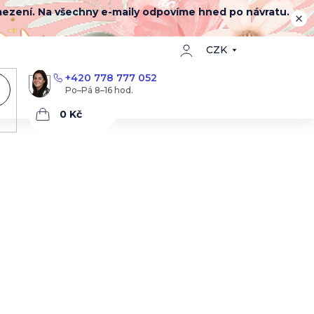
mezení. Na všechny e-maily odpovíme hned po návratu.
CZK
+420 778 777 052
Nákupní
košík