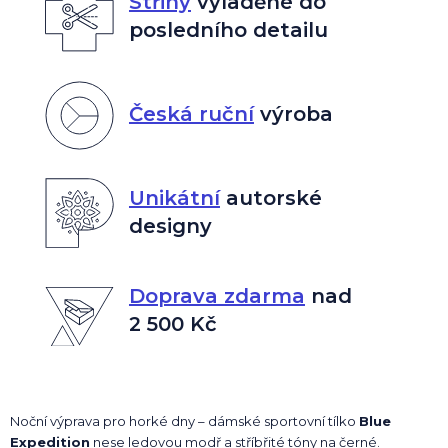
Střihy
vyladěné do
posledního detailu
Česká ruční
výroba
Unikátní
autorské
designy
Doprava zdarma
nad
2 500 Kč
Noční výprava pro horké dny – dámské sportovní tílko
Blue
Expedition
nese ledovou modř a stříbřité tóny na černé.