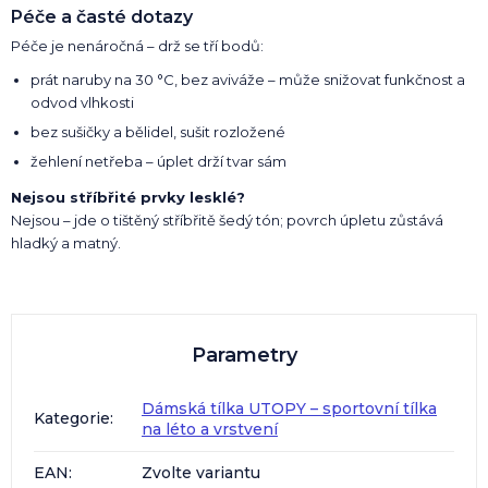
Péče a časté dotazy
Péče je nenáročná – drž se tří bodů:
prát naruby na 30 °C, bez aviváže – může snižovat funkčnost a
odvod vlhkosti
bez sušičky a bělidel, sušit rozložené
žehlení netřeba – úplet drží tvar sám
Nejsou stříbřité prvky lesklé?
Nejsou – jde o tištěný stříbřitě šedý tón; povrch úpletu zůstává
hladký a matný.
Parametry
Dámská tílka UTOPY – sportovní tílka
Kategorie
:
na léto a vrstvení
EAN
:
Zvolte variantu