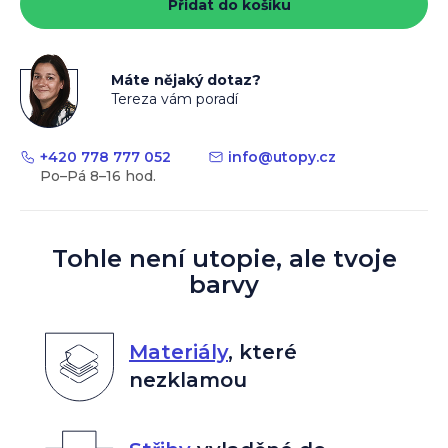
Přidat do košíku
Máte nějaký dotaz?
Tereza vám poradí
+420 778 777 052
info
@
utopy.cz
Tohle není utopie, ale tvoje
barvy
Materiály
,
které
nezklamou