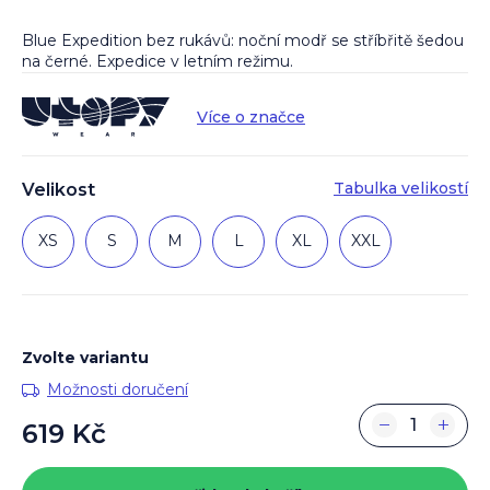
Blue Expedition bez rukávů: noční modř se stříbřitě šedou
na černé. Expedice v letním režimu.
Více o značce
Tabulka velikostí
Velikost
XS
S
M
L
XL
XXL
Zvolte variantu
Možnosti doručení
−
+
619 Kč
Měrná
cena: