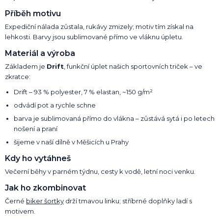
Příběh motivu
Expediční nálada zůstala, rukávy zmizely; motiv tím získal na
lehkosti. Barvy jsou sublimované přímo ve vláknu úpletu.
Materiál a výroba
Základem je
Drift
, funkční úplet našich sportovních triček – ve
zkratce:
Drift – 93 % polyester, 7 % elastan, ~150 g/m²
odvádí pot a rychle schne
barva je sublimovaná přímo do vlákna – zůstává sytá i po letech
nošení a praní
šijeme v naší dílně v Měšicích u Prahy
Kdy ho vytáhneš
Večerní běhy v parném týdnu, cesty k vodě, letní noci venku.
Jak ho zkombinovat
Černé
biker šortky
drží tmavou linku; stříbrné doplňky ladí s
motivem.