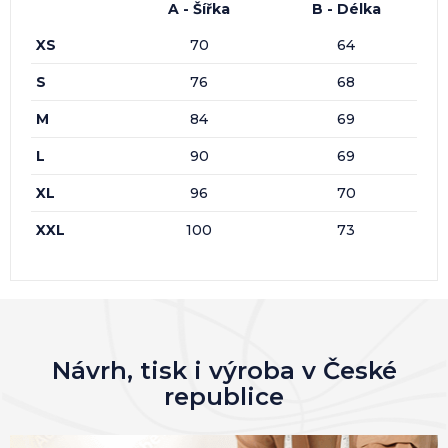
A - Šířka
B - Délka
XS
70
64
S
76
68
M
84
69
L
90
69
XL
96
70
XXL
100
73
Návrh, tisk i výroba v České
republice