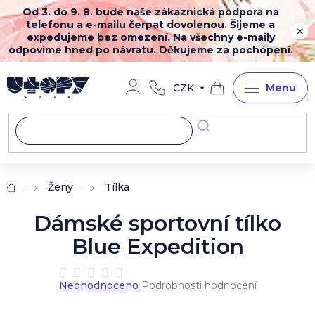
Přejít
Od 3. do 9. 8. bude naše zákaznická podpora na
na
telefonu a e-mailu čerpat dovolenou. Šijeme a
obsah
expedujeme bez omezení. Na všechny e-maily
odpovíme hned po návratu. Děkujeme za pochopení.
CZK
Nákupní
košík
Ženy
Tílka
Domů
Dámské sportovní tílko
Blue Expedition
Průměrné
Neohodnoceno
Podrobnosti hodnocení
hodnocení
produktu