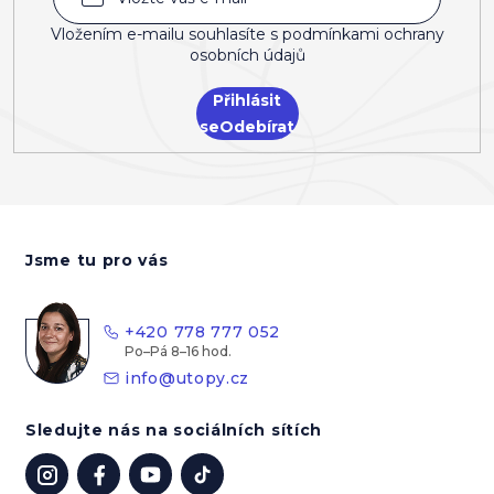
Vložením e-mailu souhlasíte s
podmínkami ochrany
osobních údajů
Přihlásit
se
Z
á
Jsme tu pro vás
p
a
t
+420 778 777 052
í
info
@
utopy.cz
Sledujte nás na sociálních sítích