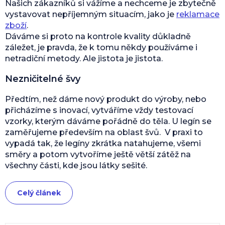
Našich zákazníků si vážíme a nechceme je zbytečně
vystavovat nepříjemným situacím, jako je
reklamace
zboží
.
Dáváme si proto na kontrole kvality důkladně
záležet, je pravda, že k tomu někdy používáme i
netradiční metody. Ale jistota je jistota.
Nezničitelné švy
Předtím, než dáme nový produkt do výroby, nebo
přicházíme s inovací, vytváříme vždy testovací
vzorky, kterým dáváme pořádně do těla. U legín se
zaměřujeme především na oblast švů. V praxi to
vypadá tak, že legíny zkrátka natahujeme, všemi
směry a potom vytvoříme ještě větší zátěž na
všechny části, kde jsou látky sešité.
Celý článek