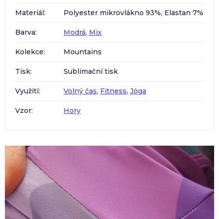
Materiál
:
Polyester mikrovlákno 93%, Elastan 7%
Barva
:
Modrá
,
Mix
Kolekce
:
Mountains
Tisk
:
Sublimační tisk
Využití
:
Volný čas
,
Fitness
,
Jóga
Vzor
:
Hory