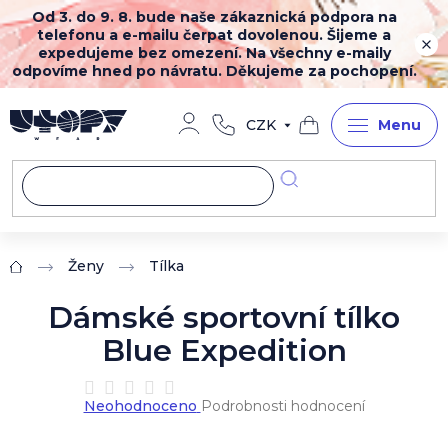
Přejít
Od 3. do 9. 8. bude naše zákaznická podpora na
na
telefonu a e-mailu čerpat dovolenou. Šijeme a
obsah
expedujeme bez omezení. Na všechny e-maily
odpovíme hned po návratu. Děkujeme za pochopení.
CZK
Nákupní
košík
Ženy
Tílka
Domů
Dámské sportovní tílko
Blue Expedition
Průměrné
Neohodnoceno
Podrobnosti hodnocení
hodnocení
produktu