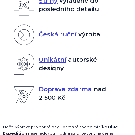
Střihy
vyladěné do
posledního detailu
Česká ruční
výroba
Unikátní
autorské
designy
Doprava zdarma
nad
2 500 Kč
Noční výprava pro horké dny – dámské sportovní tílko
Blue
Expedition
nese ledovou modř a stříbřité tóny na černé.