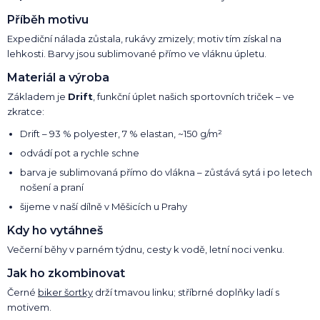
Příběh motivu
Expediční nálada zůstala, rukávy zmizely; motiv tím získal na
lehkosti. Barvy jsou sublimované přímo ve vláknu úpletu.
Materiál a výroba
Základem je
Drift
, funkční úplet našich sportovních triček – ve
zkratce:
Drift – 93 % polyester, 7 % elastan, ~150 g/m²
odvádí pot a rychle schne
barva je sublimovaná přímo do vlákna – zůstává sytá i po letech
nošení a praní
šijeme v naší dílně v Měšicích u Prahy
Kdy ho vytáhneš
Večerní běhy v parném týdnu, cesty k vodě, letní noci venku.
Jak ho zkombinovat
Černé
biker šortky
drží tmavou linku; stříbrné doplňky ladí s
motivem.