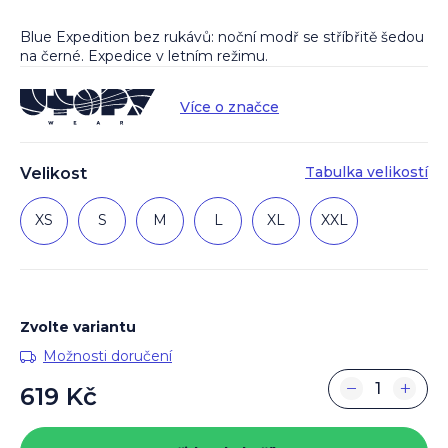
Blue Expedition bez rukávů: noční modř se stříbřitě šedou
na černé. Expedice v letním režimu.
Více o značce
Tabulka velikostí
Velikost
XS
S
M
L
XL
XXL
Zvolte variantu
Možnosti doručení
−
+
619 Kč
Měrná
cena: