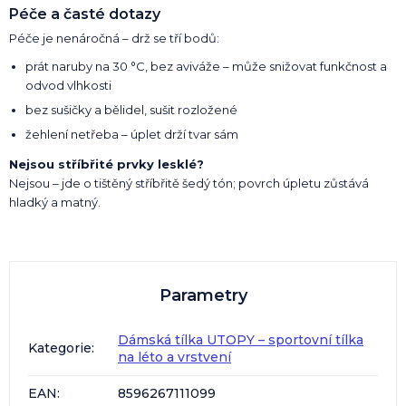
Péče a časté dotazy
Péče je nenáročná – drž se tří bodů:
prát naruby na 30 °C, bez aviváže – může snižovat funkčnost a
odvod vlhkosti
bez sušičky a bělidel, sušit rozložené
žehlení netřeba – úplet drží tvar sám
Nejsou stříbřité prvky lesklé?
Nejsou – jde o tištěný stříbřitě šedý tón; povrch úpletu zůstává
hladký a matný.
Parametry
Dámská tílka UTOPY – sportovní tílka
Kategorie
:
na léto a vrstvení
EAN
:
8596267111099