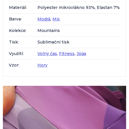
Materiál
:
Polyester mikrovlákno 93%, Elastan 7%
Barva
:
Modrá
,
Mix
Kolekce
:
Mountains
Tisk
:
Sublimační tisk
Využití
:
Volný čas
,
Fitness
,
Jóga
Vzor
:
Hory