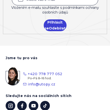
Vložením e-mailu souhlasíte s
podmínkami ochrany
osobních údajů
Přihlásit
se
Z
á
Jsme tu pro vás
p
a
t
+420 778 777 052
í
info
@
utopy.cz
Sledujte nás na sociálních sítích