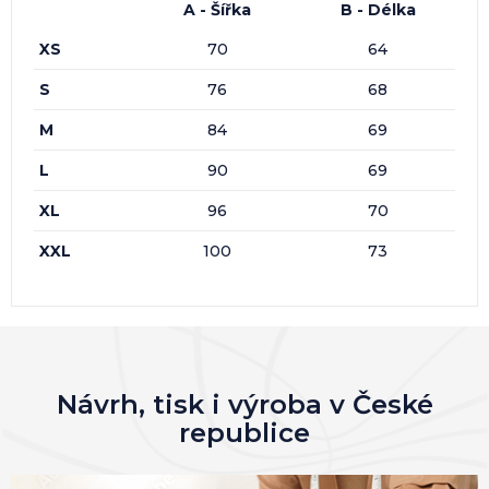
A - Šířka
B - Délka
XS
70
64
S
76
68
M
84
69
L
90
69
XL
96
70
XXL
100
73
Návrh, tisk i výroba v České
republice