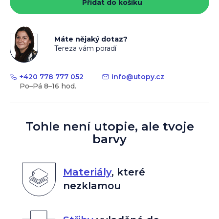
Přidat do košíku
Máte nějaký dotaz?
Tereza vám poradí
+420 778 777 052
info
@
utopy.cz
Tohle není utopie, ale tvoje
barvy
Materiály
,
které
nezklamou