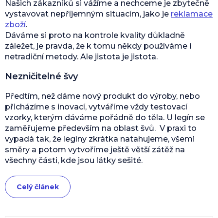
Našich zákazníků si vážíme a nechceme je zbytečně
vystavovat nepříjemným situacím, jako je
reklamace
zboží
.
Dáváme si proto na kontrole kvality důkladně
záležet, je pravda, že k tomu někdy používáme i
netradiční metody. Ale jistota je jistota.
Nezničitelné švy
Předtím, než dáme nový produkt do výroby, nebo
přicházíme s inovací, vytváříme vždy testovací
vzorky, kterým dáváme pořádně do těla. U legín se
zaměřujeme především na oblast švů. V praxi to
vypadá tak, že legíny zkrátka natahujeme, všemi
směry a potom vytvoříme ještě větší zátěž na
všechny části, kde jsou látky sešité.
Celý článek