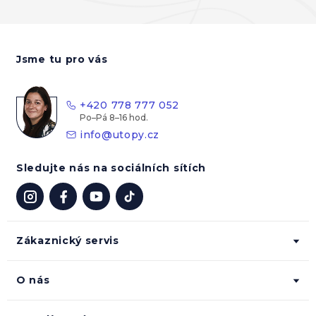
Z
á
Jsme tu pro vás
p
a
t
+420 778 777 052
í
info
@
utopy.cz
Sledujte nás na sociálních sítích
Zákaznický servis
O nás