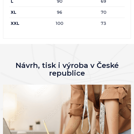
L
90
69
XL
96
70
XXL
100
73
Návrh, tisk i výroba v České
republice