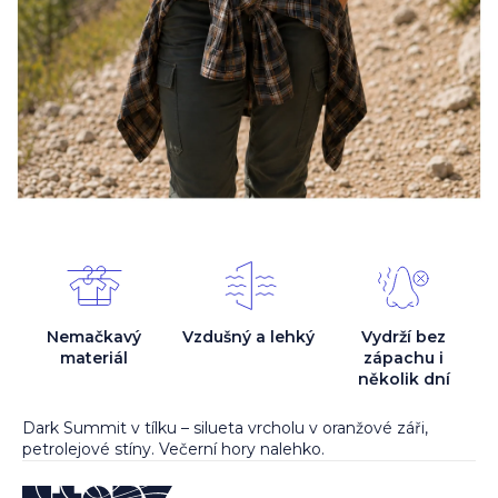
Nemačkavý
Vzdušný a lehký
Vydrží bez
materiál
zápachu i
několik dní
Dark Summit v tílku – silueta vrcholu v oranžové záři,
petrolejové stíny. Večerní hory nalehko.