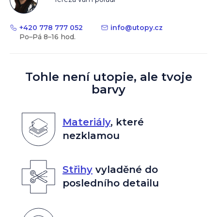
+420 778 777 052
info
@
utopy.cz
Tohle není utopie, ale tvoje
barvy
Materiály
,
které
nezklamou
Střihy
vyladěné do
posledního detailu