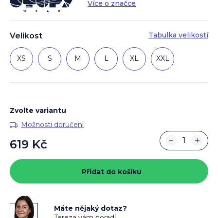
Více o značce
Tabulka velikostí
Velikost
XS
S
M
L
XL
XXL
Zvolte variantu
Možnosti doručení
−
+
619 Kč
Měrná
cena:
Přidat do košíku
Máte nějaký dotaz?
Tereza vám poradí