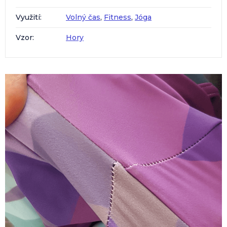
Využití
:
Volný čas
,
Fitness
,
Jóga
Vzor
:
Hory