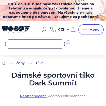
Přejít
Od 3. do 9. 8. bude naše zákaznická podpora na
na
telefonu a e-mailu čerpat dovolenou. Šijeme a
obsah
expedujeme bez omezení. Na všechny e-maily
odpovíme hned po návratu. Děkujeme za pochopení.
CZK
Nákupní
košík
Ženy
Tílka
Domů
Dámské sportovní tílko
Dark Summit
Průměrné
Neohodnoceno
Podrobnosti hodnocení
hodnocení
produktu