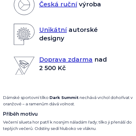
Česká ruční
výroba
Unikátní
autorské
designy
Doprava zdarma
nad
2 500 Kč
Dámské sportovní tílko
Dark Summit
nechává vrchol dohořívat v
oranžové – a ramenům dává volnost.
Příběh motivu
Večerní silueta hor patří k nosným náladám řady; tílko ji přenáší do
teplých večerů. Odstíny sedí hluboko ve vláknu.