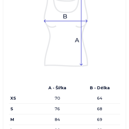
A - Šířka
B - Délka
XS
70
64
S
76
68
M
84
69