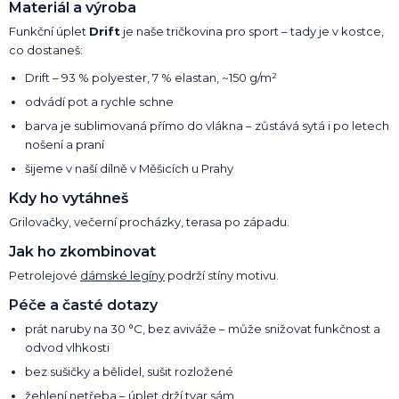
Materiál a výroba
Funkční úplet
Drift
je naše tričkovina pro sport – tady je v kostce,
co dostaneš:
Drift – 93 % polyester, 7 % elastan, ~150 g/m²
odvádí pot a rychle schne
barva je sublimovaná přímo do vlákna – zůstává sytá i po letech
nošení a praní
šijeme v naší dílně v Měšicích u Prahy
Kdy ho vytáhneš
Grilovačky, večerní procházky, terasa po západu.
Jak ho zkombinovat
Petrolejové
dámské legíny
podrží stíny motivu.
Péče a časté dotazy
prát naruby na 30 °C, bez aviváže – může snižovat funkčnost a
odvod vlhkosti
bez sušičky a bělidel, sušit rozložené
žehlení netřeba – úplet drží tvar sám