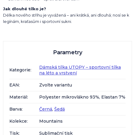
Jak dlouhé tílko je?
Délka nového střihu je vyvážená – ani krátká, ani dlouhá; nosí se k
legínám, kraťasům i sportovní sukni.
Parametry
Dámská tílka UTOPY – sportovní tílka
Kategorie
:
na léto a vrstvení
EAN
:
Zvolte variantu
Materiál
:
Polyester mikrovlákno 93%, Elastan 7%
Barva
:
Černá
,
Šedá
Kolekce
:
Mountains
Tisk
:
Sublimační tisk