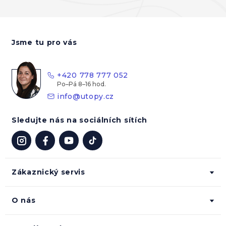
Z
á
Jsme tu pro vás
p
a
t
+420 778 777 052
í
info
@
utopy.cz
Sledujte nás na sociálních sítích
Zákaznický servis
O nás