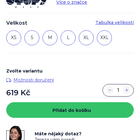
Více o značce
Tabulka velikostí
Velikost
XS
S
M
L
XL
XXL
Zvolte variantu
Možnosti doručení
−
+
619 Kč
Měrná
cena:
Přidat do košíku
Máte nějaký dotaz?
Tereza vám poradí