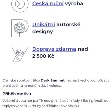
Česká ruční
výroba
Unikátní
autorské
designy
Doprava zdarma
nad
2 500 Kč
Dámské sportovní tílko
Dark Summit
nechává vrchol dohořívat v
oranžové – a ramenům dává volnost.
Příběh motivu
Večerní silueta hor patří k nosným náladám řady; tílko ji přenáší do
teplých večerů. Odstíny sedí hluboko ve vláknu.