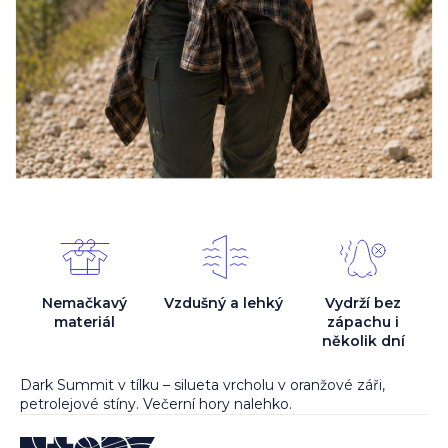
Nemačkavý
Vzdušný a lehký
Vydrží bez
materiál
zápachu i
několik dní
Dark Summit v tílku – silueta vrcholu v oranžové záři,
petrolejové stíny. Večerní hory nalehko.