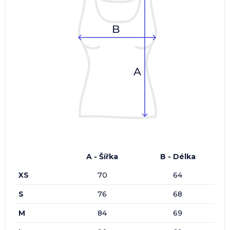
A - Šířka
B - Délka
XS
70
64
S
76
68
M
84
69