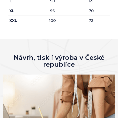
L
90
69
XL
96
70
XXL
100
73
Návrh, tisk i výroba v České
republice