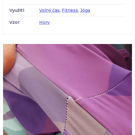
Využití
:
Volný čas
,
Fitness
,
Jóga
Vzor
:
Hory