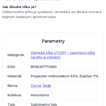
Jak dlouhé tílko je?
Délka nového střihu je vyvážená – ani krátká, ani dlouhá; nosí se k
legínám, kraťasům i sportovní sukni.
Parametry
Dámská tílka UTOPY – sportovní tílka
Kategorie
:
na léto a vrstvení
EAN
:
8596267110665
Materiál
:
Polyester mikrovlákno 93%, Elastan 7%
Barva
:
Černá
,
Šedá
Kolekce
:
Mountains
Tisk
:
Sublimační tisk