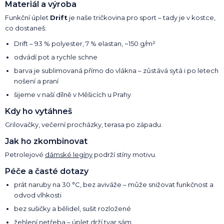
Materiál a výroba
Funkční úplet
Drift
je naše tričkovina pro sport – tady je v kostce,
co dostaneš:
Drift – 93 % polyester, 7 % elastan, ~150 g/m²
odvádí pot a rychle schne
barva je sublimovaná přímo do vlákna – zůstává sytá i po letech
nošení a praní
šijeme v naší dílně v Měšicích u Prahy
Kdy ho vytáhneš
Grilovačky, večerní procházky, terasa po západu.
Jak ho zkombinovat
Petrolejové
dámské legíny
podrží stíny motivu.
Péče a časté dotazy
prát naruby na 30 °C, bez aviváže – může snižovat funkčnost a
odvod vlhkosti
bez sušičky a bělidel, sušit rozložené
žehlení netřeba – úplet drží tvar sám