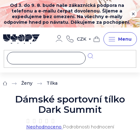
Přejít
Od 3. do 9. 8. bude naše zákaznická podpora na
na
telefonu a e-mailu čerpat dovolenou. Šijeme a
obsah
expedujeme bez omezení. Na všechny e-maily
odpovíme hned po návratu. Děkujeme za pochopení.
CZK
Nákupní
košík
Ženy
Tílka
Domů
Dámské sportovní tílko
Dark Summit
Průměrné
Neohodnoceno
Podrobnosti hodnocení
hodnocení
produktu