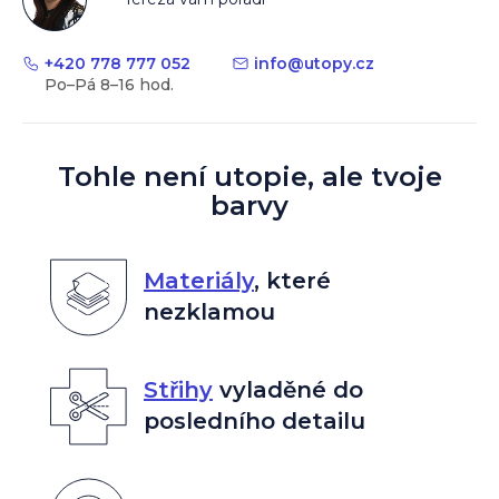
+420 778 777 052
info
@
utopy.cz
Tohle není utopie, ale tvoje
barvy
Materiály
,
které
nezklamou
Střihy
vyladěné do
posledního detailu