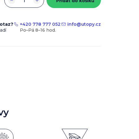
−
+
Přidat do košíku
dotaz?
+420 778 777 052
info
@
utopy.cz
adí
vy