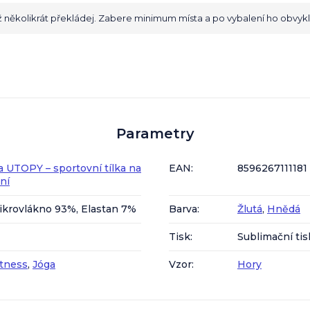
než několikrát překládej. Zabere minimum místa a po vybalení ho obvykle
Parametry
a UTOPY – sportovní tílka na
EAN
:
8596267111181
ení
ikrovlákno 93%, Elastan 7%
Barva
:
Žlutá
,
Hnědá
Tisk
:
Sublimační tis
itness
,
Jóga
Vzor
:
Hory