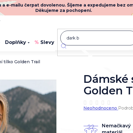
nu a e-mailu čerpat dovolenou. Šijeme a expedujeme bez o
Děkujeme za pochopení.
y
Doplňky
Slevy
Novinky
 tílko Golden Trail
Dámské s
Golden Tr
Průměrné
Neohodnoceno
Podrob
hodnocení
produktu
je
Nemačkavý
0,0
materiál