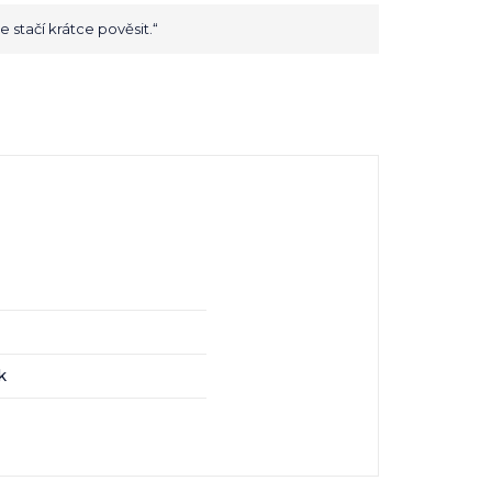
 stačí krátce pověsit.“
k