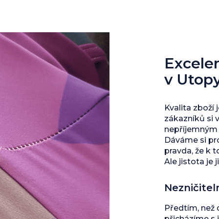
Excelent
v Utop
Kvalita zboží 
zákazníků si 
nepříjemným s
Dáváme si pro
pravda, že k 
Ale jistota je j
Nezničitel
Předtím, než
přicházíme s 