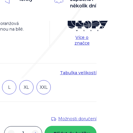
několik dní
: oranžová
nou na bílé.
Více o
značce
Tabulka velikostí
L
XL
XXL
Možnosti doručení