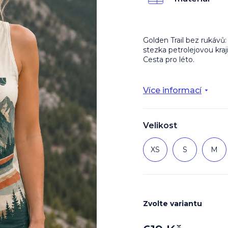
z
5
hvězdiček.
Golden Trail bez rukávů
stezka petrolejovou kraji
Cesta pro léto.
Více informací
Velikost
XS
S
M
Zvolte variantu