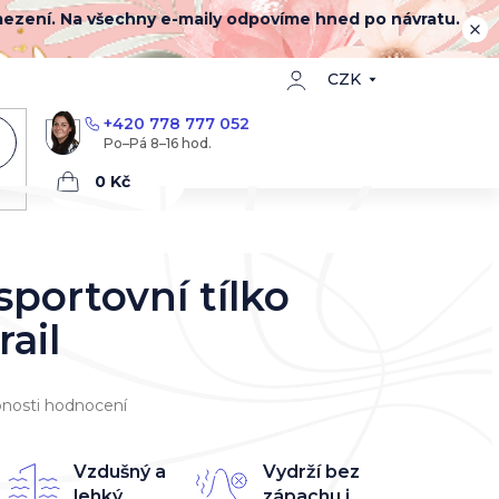
mezení. Na všechny e-maily odpovíme hned po návratu.
CZK
+420 778 777 052
Nákupní
košík
portovní tílko
ail
nosti hodnocení
Vzdušný a
Vydrží bez
lehký
zápachu i