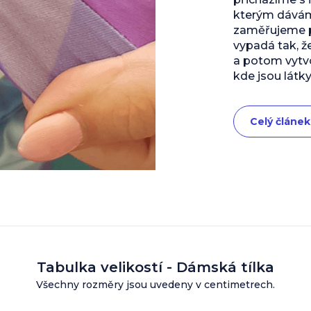
kterým dáváme
zaměřujeme př
vypadá tak, ž
a potom vytvo
kde jsou látky
Celý článek
Tabulka velikostí - Dámská tílka
Všechny rozměry jsou uvedeny v centimetrech.