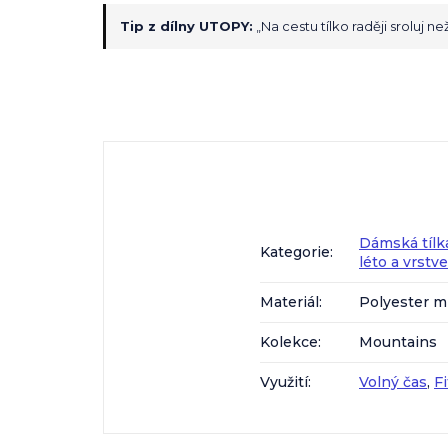
Tip z dílny UTOPY:
„Na cestu tílko raději sroluj 
Dámská tílk
Kategorie
:
léto a vrstv
Materiál
:
Polyester m
Kolekce
:
Mountains
Využití
:
Volný čas
,
F