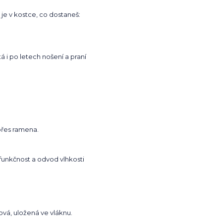
 je v kostce, co dostaneš:
á i po letech nošení a praní
řes ramena.
funkčnost a odvod vlhkosti
ová, uložená ve vláknu.