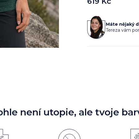
619 Kč
Měrná
cena:
Máte nějaký 
Tereza vám por
ohle není utopie, ale tvoje bar