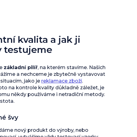
ní kvalita a jak ji
y testujeme
je
základní pilíř
, na kterém stavíme. Našich
vážíme a nechceme je zbytečně vystavovat
ituacím, jako je
reklamace zboží
.
to na kontrole kvality důkladně záležet, je
tomu někdy používáme i netradiční metody.
istota.
né švy
 dáme nový produkt do výroby, nebo
inovací, vytváříme vždy testovací vzorky,