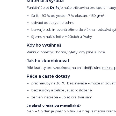
Materiál a výroba
Funkční úplet
Drift
je naše tričkovina pro sport – tady
Drift – 93 % polyester, 7 % elastan, ~150 g/m²
odvádí pot a rychle schne
barva je sublimovaná přímo do vlákna – zůstává syt
šijeme v naší dílně v Měšicích u Prahy
Kdy ho vytáhneš
Ranní kilometry v horku, výlety, dny plné slunce.
Jak ho zkombinovat
Bílé kraťasy pro vzdušnost; na chladnější ráno
mikina
p
Péče a časté dotazy
prát naruby na 30 °C, bez aviváže – může snižovat 
bez sušičky a bělidel, sušit rozložené
žehlení netřeba – úplet drží tvar sám
Je zlatá v motivu metalická?
Není – Golden je jméno; v tisku je hřejivá matná oranž