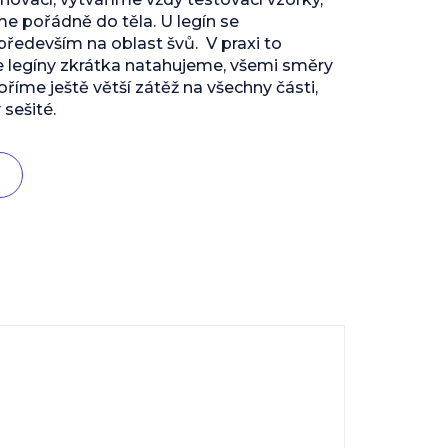
 pořádně do těla. U legín se
edevším na oblast švů. V praxi to
e legíny zkrátka natahujeme, všemi směry
říme ještě větší zátěž na všechny části,
 sešité.