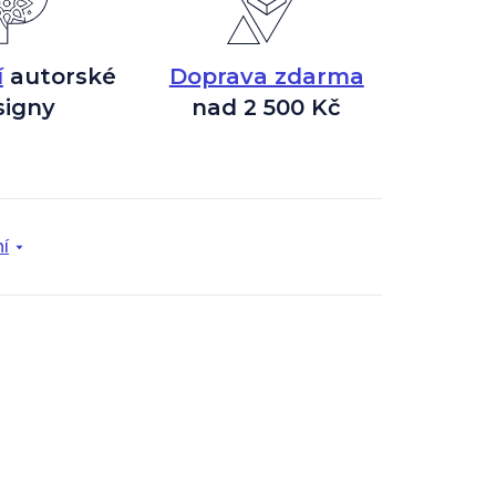
í
autorské
Doprava zdarma
signy
nad 2 500 Kč
í