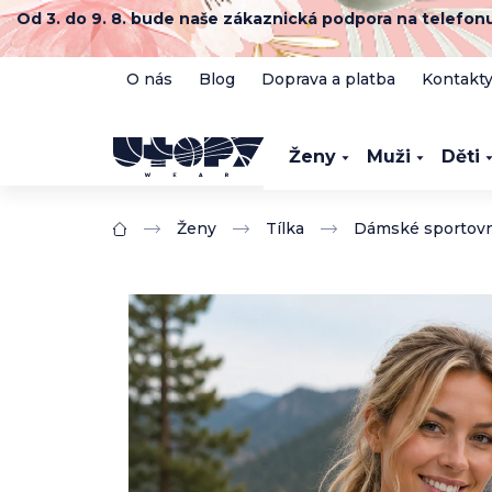
Přejít
Od 3. do 9. 8. bude naše zákaznická podpora na telefo
na
obsah
O nás
Blog
Doprava a platba
Kontakt
Ženy
Muži
Děti
Ženy
Tílka
Dámské sportovní
Domů