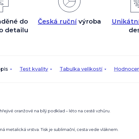
aděné do
Česká ruční
výroba
Unikátn
o detailu
de
pis
Test kvality
Tabulka velikostí
Hodnocen
hřejivé oranžové na bílý podklad – léto na cestě vzhůru.
ná metalická vrstva. Tisk je sublimační, cesta vede vláknem.