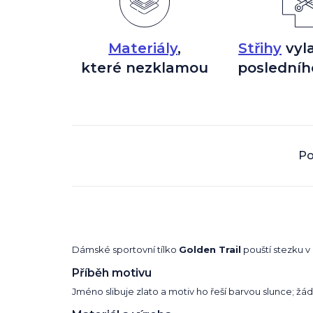
Materiály
,
Střihy
vyl
které nezklamou
posledníh
Po
Dámské sportovní tílko
Golden Trail
pouští stezku v 
Příběh motivu
Jméno slibuje zlato a motiv ho řeší barvou slunce; žád