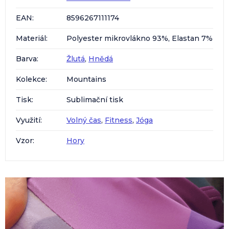
EAN
:
8596267111174
Materiál
:
Polyester mikrovlákno 93%, Elastan 7%
Barva
:
Žlutá
,
Hnědá
Kolekce
:
Mountains
Tisk
:
Sublimační tisk
Využití
:
Volný čas
,
Fitness
,
Jóga
Vzor
:
Hory