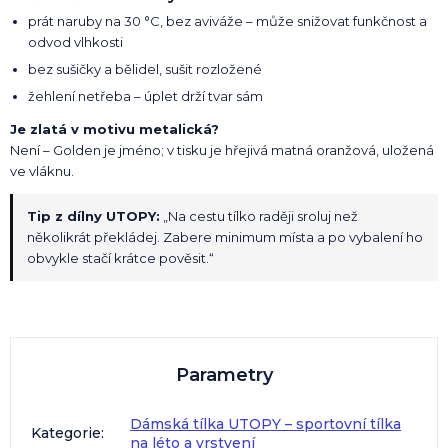
prát naruby na 30 °C, bez aviváže – může snižovat funkčnost a
odvod vlhkosti
bez sušičky a bělidel, sušit rozložené
žehlení netřeba – úplet drží tvar sám
Je zlatá v motivu metalická?
Není – Golden je jméno; v tisku je hřejivá matná oranžová, uložená
ve vláknu.
Tip z dílny UTOPY:
„Na cestu tílko raději sroluj než
několikrát překládej. Zabere minimum místa a po vybalení ho
obvykle stačí krátce pověsit.“
Parametry
Dámská tílka UTOPY – sportovní tílka
Kategorie
:
na léto a vrstvení