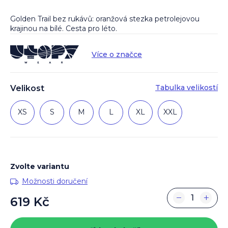
Golden Trail bez rukávů: oranžová stezka petrolejovou
krajinou na bílé. Cesta pro léto.
Více o značce
Tabulka velikostí
Velikost
XS
S
M
L
XL
XXL
Zvolte variantu
Možnosti doručení
−
+
619 Kč
Měrná
cena: