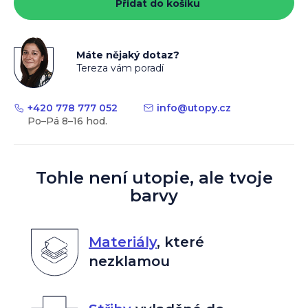
Přidat do košíku
Máte nějaký dotaz?
Tereza vám poradí
+420 778 777 052
info
@
utopy.cz
Tohle není utopie, ale tvoje
barvy
Materiály
,
které
nezklamou