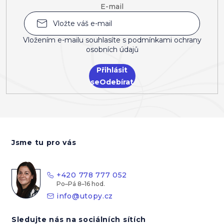
E-mail
Vložením e-mailu souhlasíte s
podmínkami ochrany
osobních údajů
Přihlásit
se
Z
á
Jsme tu pro vás
p
a
t
+420 778 777 052
í
info
@
utopy.cz
Sledujte nás na sociálních sítích