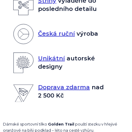
Střihy
vyladěné do
posledního detailu
Česká ruční
výroba
Unikátní
autorské
designy
Doprava zdarma
nad
2 500 Kč
Dámské sportovní tílko
Golden Trail
pouští stezku v hřejivé
oranžové na bílý podklad – léto na cestě vzhůru.