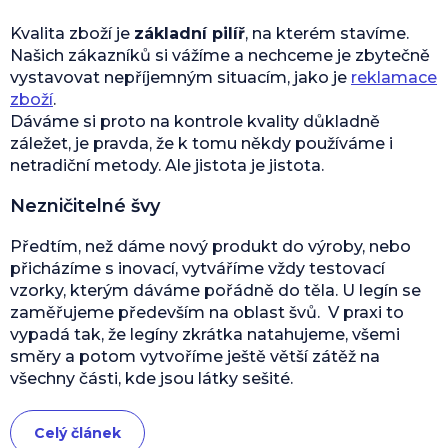
Kvalita zboží je
základní pilíř
, na kterém stavíme.
Našich zákazníků si vážíme a nechceme je zbytečně
vystavovat nepříjemným situacím, jako je
reklamace
zboží
.
Dáváme si proto na kontrole kvality důkladně
záležet, je pravda, že k tomu někdy používáme i
netradiční metody. Ale jistota je jistota.
Nezničitelné švy
Předtím, než dáme nový produkt do výroby, nebo
přicházíme s inovací, vytváříme vždy testovací
vzorky, kterým dáváme pořádně do těla. U legín se
zaměřujeme především na oblast švů. V praxi to
vypadá tak, že legíny zkrátka natahujeme, všemi
směry a potom vytvoříme ještě větší zátěž na
všechny části, kde jsou látky sešité.
Celý článek