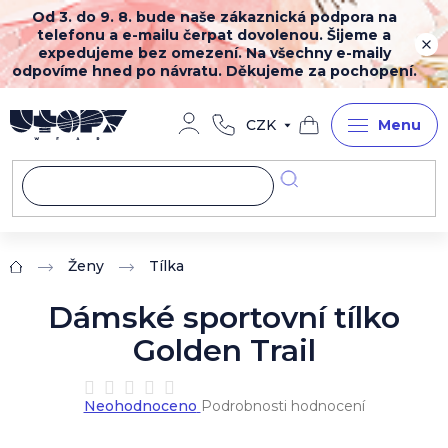
Přejít
Od 3. do 9. 8. bude naše zákaznická podpora na
na
telefonu a e-mailu čerpat dovolenou. Šijeme a
obsah
expedujeme bez omezení. Na všechny e-maily
odpovíme hned po návratu. Děkujeme za pochopení.
CZK
Nákupní
košík
Ženy
Tílka
Domů
Dámské sportovní tílko
Golden Trail
Průměrné
Neohodnoceno
Podrobnosti hodnocení
hodnocení
produktu