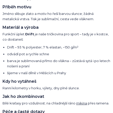
Příběh motivu
Jméno slibuje zlato a motiv ho řeší barvou slunce; žádná
metalická vrstva. Tisk je sublimační, cesta vede vláknem.
Materiál a výroba
Funkční úplet
Drift
je naše tričkovina pro sport – tady je v kostce,
co dostaneš:
Drift – 93 % polyester, 7 % elastan, ~150 g/m²
odvádí pot a rychle schne
barva je sublimovaná přímo do vlákna – zůstává sytá i po letech
nošení a praní
šijeme v naší dílně v Měšicích u Prahy
Kdy ho vytáhneš
Ranní kilometry v horku, výlety, dny plné slunce.
Jak ho zkombinovat
Bílé kraťasy pro vzdušnost; na chladnější ráno
mikina
přes ramena.
Péče a časté dotazy