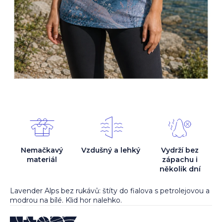
Nemačkavý
Vzdušný a lehký
Vydrží bez
materiál
zápachu i
několik dní
Lavender Alps bez rukávů: štíty do fialova s petrolejovou a
modrou na bílé. Klid hor nalehko.