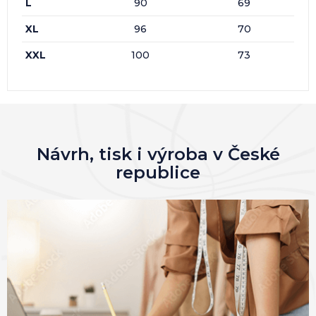
L
90
69
XL
96
70
XXL
100
73
Návrh, tisk i výroba v České
republice