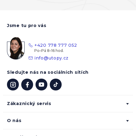
Z
á
Jsme tu pro vás
p
a
t
+420 778 777 052
í
info
@
utopy.cz
Sledujte nás na sociálních sítích
Zákaznický servis
O nás