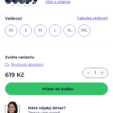
Více o značce
Tabulka velikostí
Velikost
XS
S
M
L
XL
XXL
Zvolte variantu
Možnosti doručení
−
+
619 Kč
Měrná
cena:
Přidat do košíku
Máte nějaký dotaz?
Tereza vám poradí