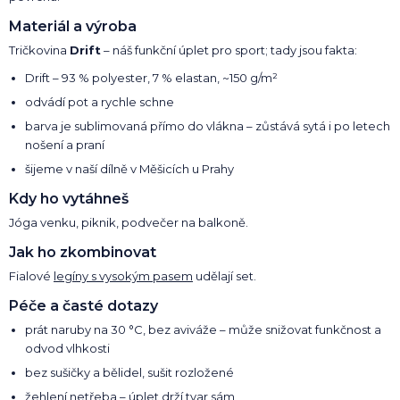
Materiál a výroba
Tričkovina
Drift
– náš funkční úplet pro sport; tady jsou fakta:
Drift – 93 % polyester, 7 % elastan, ~150 g/m²
odvádí pot a rychle schne
barva je sublimovaná přímo do vlákna – zůstává sytá i po letech
nošení a praní
šijeme v naší dílně v Měšicích u Prahy
Kdy ho vytáhneš
Jóga venku, piknik, podvečer na balkoně.
Jak ho zkombinovat
Fialové
legíny s vysokým pasem
udělají set.
Péče a časté dotazy
prát naruby na 30 °C, bez aviváže – může snižovat funkčnost a
odvod vlhkosti
bez sušičky a bělidel, sušit rozložené
žehlení netřeba – úplet drží tvar sám