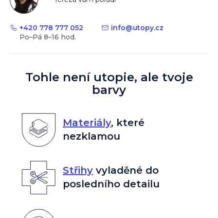
+420 778 777 052
info
@
utopy.cz
Tohle není utopie, ale tvoje
barvy
Materiály
,
které
nezklamou
Střihy
vyladěné do
posledního detailu