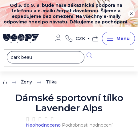
Přejít
Od 3. do 9. 8. bude naše zákaznická podpora na
na
telefonu a e-mailu čerpat dovolenou. Šijeme a
obsah
expedujeme bez omezení. Na všechny e-maily
odpovíme hned po návratu. Děkujeme za pochopení.
CZK
Nákupní
košík
Ženy
Tílka
Domů
Dámské sportovní tílko
Lavender Alps
Průměrné
Neohodnoceno
Podrobnosti hodnocení
hodnocení
produktu