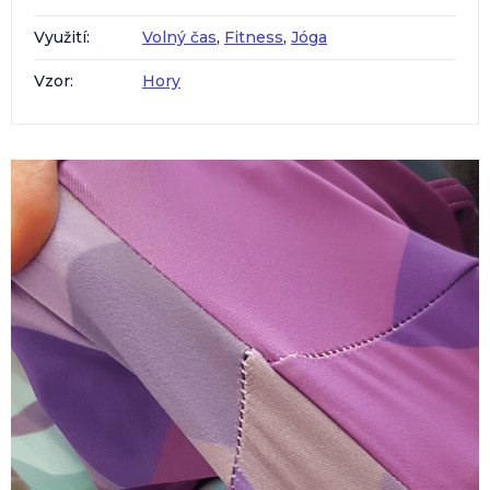
Využití
:
Volný čas
,
Fitness
,
Jóga
Vzor
:
Hory