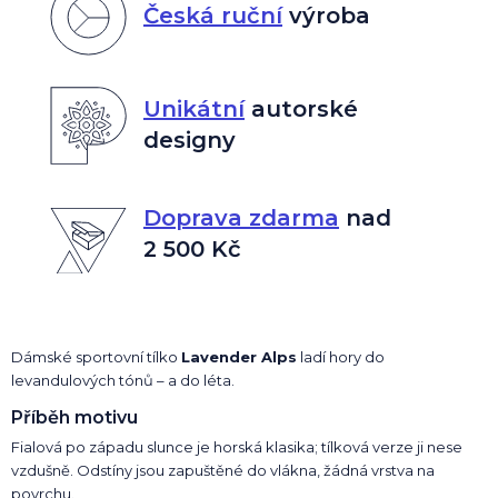
Česká ruční
výroba
Unikátní
autorské
designy
Doprava zdarma
nad
2 500 Kč
Dámské sportovní tílko
Lavender Alps
ladí hory do
levandulových tónů – a do léta.
Příběh motivu
Fialová po západu slunce je horská klasika; tílková verze ji nese
vzdušně. Odstíny jsou zapuštěné do vlákna, žádná vrstva na
povrchu.