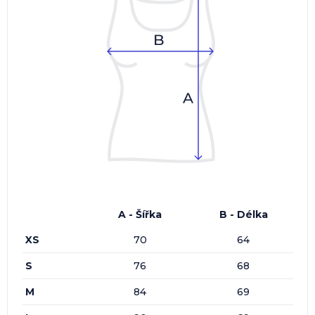
A - Šířka
B - Délka
XS
70
64
S
76
68
M
84
69