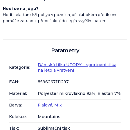
Hodí se na jógu?
Hodí – elastan drží pohyb v pozicích; při hlubokém předklonu
pomůže zasunout přední okraj do legín s vyšším pasem.
Parametry
Dámská tílka UTOPY – sportovní tílka
Kategorie
:
na léto a vrstvení
EAN
:
8596267111297
Materiál
:
Polyester mikrovlákno 93%, Elastan 7%
Barva
:
Fialová
,
Mix
Kolekce
:
Mountains
Tisk
:
Sublimační tisk