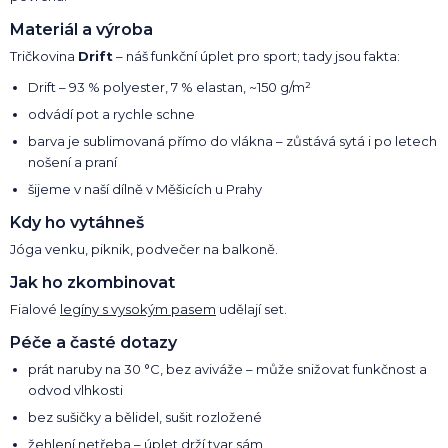
Materiál a výroba
Tričkovina
Drift
– náš funkční úplet pro sport; tady jsou fakta:
Drift – 93 % polyester, 7 % elastan, ~150 g/m²
odvádí pot a rychle schne
barva je sublimovaná přímo do vlákna – zůstává sytá i po letech
nošení a praní
šijeme v naší dílně v Měšicích u Prahy
Kdy ho vytáhneš
Jóga venku, piknik, podvečer na balkoně.
Jak ho zkombinovat
Fialové
legíny s vysokým pasem
udělají set.
Péče a časté dotazy
prát naruby na 30 °C, bez aviváže – může snižovat funkčnost a
odvod vlhkosti
bez sušičky a bělidel, sušit rozložené
žehlení netřeba – úplet drží tvar sám