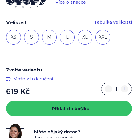
Více o značce
Tabulka velikostí
Velikost
XS
S
M
L
XL
XXL
Zvolte variantu
Možnosti doručení
−
+
619 Kč
Měrná
cena:
Přidat do košíku
Máte nějaký dotaz?
Tereza vám poradí