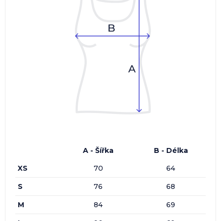
A - Šířka
B - Délka
XS
70
64
S
76
68
M
84
69