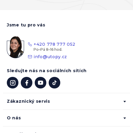
Z
á
Jsme tu pro vás
p
a
t
+420 778 777 052
í
info
@
utopy.cz
Sledujte nás na sociálních sítích
Zákaznický servis
O nás