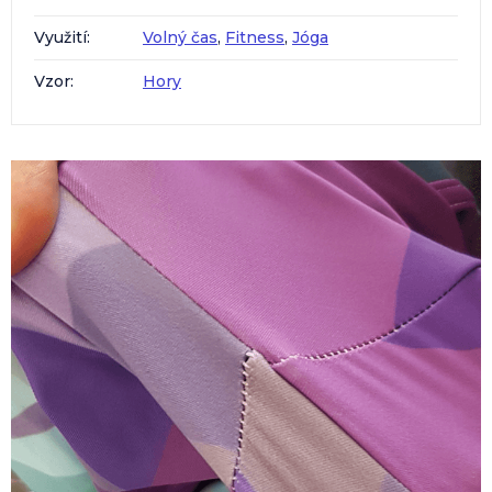
Využití
:
Volný čas
,
Fitness
,
Jóga
Vzor
:
Hory