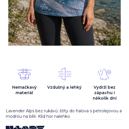
Nemačkavý
Vzdušný a lehký
Vydrží bez
materiál
zápachu i
několik dní
Lavender Alps bez rukávů: štíty do fialova s petrolejovou a
modrou na bílé. Klid hor nalehko.