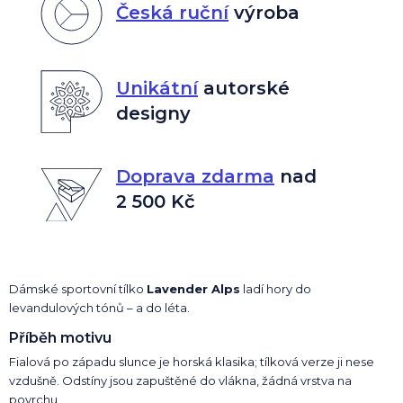
Česká ruční
výroba
Unikátní
autorské
designy
Doprava zdarma
nad
2 500 Kč
Dámské sportovní tílko
Lavender Alps
ladí hory do
levandulových tónů – a do léta.
Příběh motivu
Fialová po západu slunce je horská klasika; tílková verze ji nese
vzdušně. Odstíny jsou zapuštěné do vlákna, žádná vrstva na
povrchu.