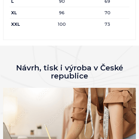
L
90
69
XL
96
70
XXL
100
73
Návrh, tisk i výroba v České
republice