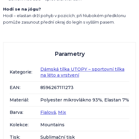
Hodí se na jógu?
Hodí – elastan drží pohyb v pozicích; při hlubokém předklonu
pomůže zasunout přední okraj do legín s vyšším pasem.
Parametry
Dámská tílka UTOPY – sportovní tílka
Kategorie
:
na léto a vrstvení
EAN
:
8596267111273
Materiál
:
Polyester mikrovlákno 93%, Elastan 7%
Barva
:
Fialová
,
Mix
Kolekce
:
Mountains
Tisk
:
Sublimační tisk