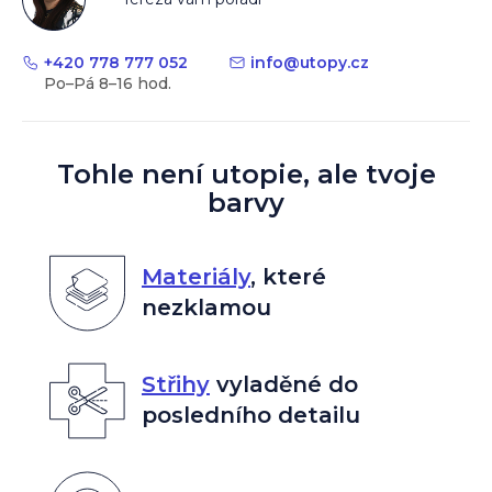
+420 778 777 052
info
@
utopy.cz
Tohle není utopie, ale tvoje
barvy
Materiály
,
které
nezklamou
Střihy
vyladěné do
posledního detailu