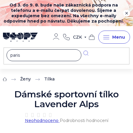
Přejít
Od 3. do 9. 8. bude naše zákaznická podpora na
na
telefonu a e-mailu čerpat dovolenou. Šijeme a
obsah
expedujeme bez omezení. Na všechny e-maily
odpovíme hned po návratu. Děkujeme za pochopení.
CZK
Nákupní
košík
Ženy
Tílka
Domů
Dámské sportovní tílko
Lavender Alps
Průměrné
Neohodnoceno
Podrobnosti hodnocení
hodnocení
produktu