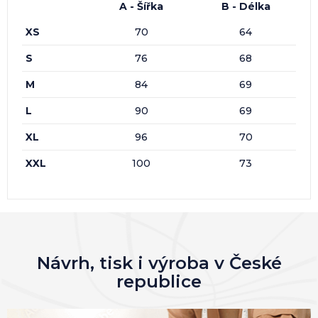
A - Šířka
B - Délka
XS
70
64
S
76
68
M
84
69
L
90
69
XL
96
70
XXL
100
73
Návrh, tisk i výroba v České
republice