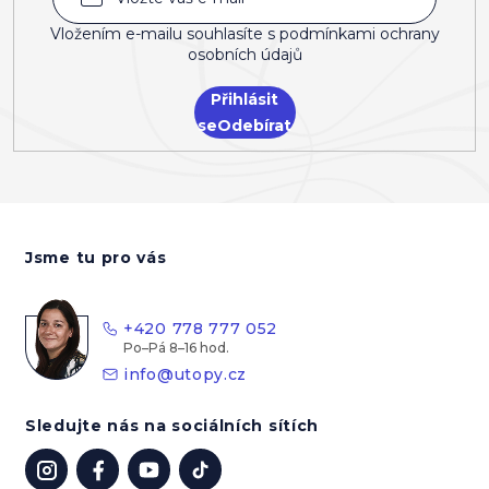
Vložením e-mailu souhlasíte s
podmínkami ochrany
osobních údajů
Přihlásit
se
Z
á
Jsme tu pro vás
p
a
t
+420 778 777 052
í
info
@
utopy.cz
Sledujte nás na sociálních sítích