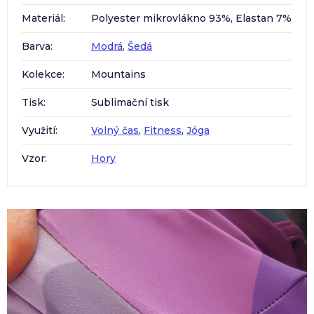
Materiál
:
Polyester mikrovlákno 93%, Elastan 7%
Barva
:
Modrá
,
Šedá
Kolekce
:
Mountains
Tisk
:
Sublimační tisk
Využití
:
Volný čas
,
Fitness
,
Jóga
Vzor
:
Hory