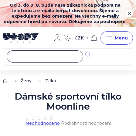
Přejít
Od 3. do 9. 8. bude naše zákaznická podpora na
na
telefonu a e-mailu čerpat dovolenou. Šijeme a
obsah
expedujeme bez omezení. Na všechny e-maily
odpovíme hned po návratu. Děkujeme za pochopení.
CZK
Nákupní
košík
Ženy
Tílka
Domů
Dámské sportovní tílko
Moonline
Průměrné
Neohodnoceno
Podrobnosti hodnocení
hodnocení
produktu