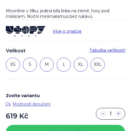
Moonline v tílku: jediná bílá linka na černé, hory pod
měsícem. Noční minimalismus bez rukávů.
Více o značce
Tabulka velikostí
Velikost
XS
S
M
L
XL
XXL
Zvolte variantu
Možnosti doručení
−
+
619 Kč
Měrná
cena: