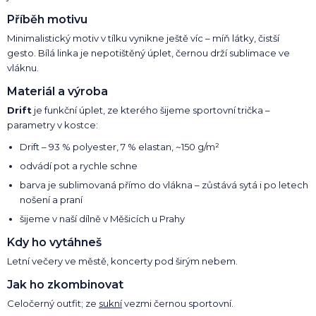
Příběh motivu
Minimalistický motiv v tílku vynikne ještě víc – míň látky, čistší
gesto. Bílá linka je nepotištěný úplet, černou drží sublimace ve
vláknu.
Materiál a výroba
Drift
je funkční úplet, ze kterého šijeme sportovní trička –
parametry v kostce:
Drift – 93 % polyester, 7 % elastan, ~150 g/m²
odvádí pot a rychle schne
barva je sublimovaná přímo do vlákna – zůstává sytá i po letech
nošení a praní
šijeme v naší dílně v Měšicích u Prahy
Kdy ho vytáhneš
Letní večery ve městě, koncerty pod širým nebem.
Jak ho zkombinovat
Celočerný outfit; ze
sukní
vezmi černou sportovní.