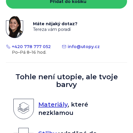
Přidat do košíku
Máte nějaký dotaz?
Tereza vám poradí
+420 778 777 052
info
@
utopy.cz
Tohle není utopie, ale tvoje
barvy
Materiály
,
které
nezklamou