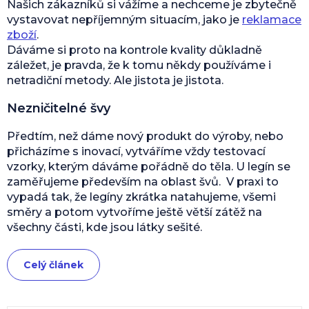
Našich zákazníků si vážíme a nechceme je zbytečně
vystavovat nepříjemným situacím, jako je
reklamace
zboží
.
Dáváme si proto na kontrole kvality důkladně
záležet, je pravda, že k tomu někdy používáme i
netradiční metody. Ale jistota je jistota.
Nezničitelné švy
Předtím, než dáme nový produkt do výroby, nebo
přicházíme s inovací, vytváříme vždy testovací
vzorky, kterým dáváme pořádně do těla. U legín se
zaměřujeme především na oblast švů. V praxi to
vypadá tak, že legíny zkrátka natahujeme, všemi
směry a potom vytvoříme ještě větší zátěž na
všechny části, kde jsou látky sešité.
Celý článek