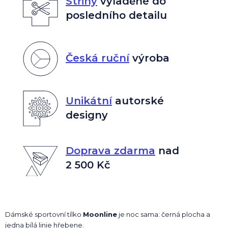
Střihy
vyladěné do
posledního detailu
Česká ruční
výroba
Unikátní
autorské
designy
Doprava zdarma
nad
2 500 Kč
Dámské sportovní tílko
Moonline
je noc sama: černá plocha a
jedna bílá linie hřebene.