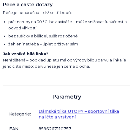
Péče a časté dotazy
Péče je nenáročná – drž se tří bodů:
prát naruby na 30 °C, bez aviváže – může snižovat funkčnost a
odvod vlhkosti
bez sušičky a bělidel, sušit rozložené
žehlení netřeba – úplet drží tvar sám
Jak vzniká bílá linka?
Není tištěná – podklad úpletu má od výroby bílou barvu a linka je
jeho čisté místo; barvu nese jen černá plocha.
Parametry
Dámská tílka UTOPY – sportovní tílka
Kategorie
:
na léto a vrstvení
EAN
:
8596267110757