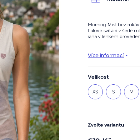
z
5
hvězdiček.
Morning Mist bez rukáv
fialové svítání v šedé 
rána v lehkém proveden
Více informací
Velikost
XS
S
M
Zvolte variantu