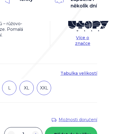
několik dní
ů – růžovo-
mlze. Pomalá
í.
Více o
značce
Tabulka velikostí
L
XL
XXL
Možnosti doručení