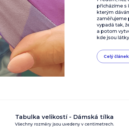
přicházíme s 
kterým dáváme
zaměřujeme př
vypadá tak, ž
a potom vytvo
kde jsou látky
Celý článek
Tabulka velikostí - Dámská tílka
Všechny rozměry jsou uvedeny v centimetrech.