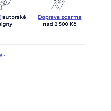
í
autorské
Doprava zdarma
signy
nad 2 500 Kč
í