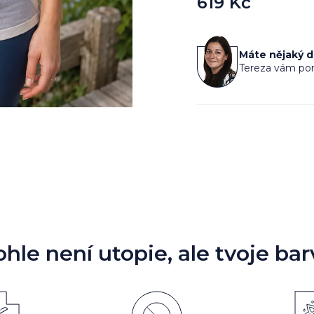
619 Kč
Měrná
cena:
Máte nějaký 
Tereza vám por
ohle není utopie, ale tvoje bar