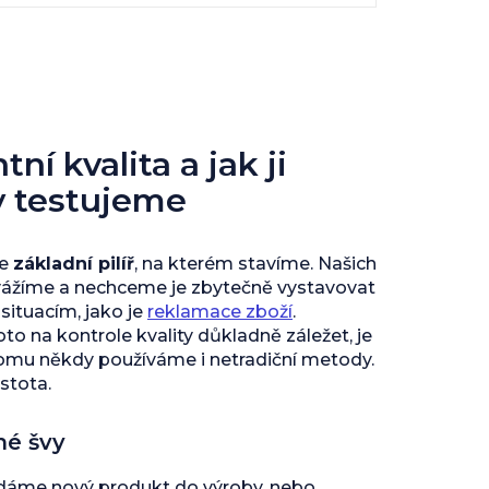
ní kvalita a jak ji
y testujeme
je
základní pilíř
, na kterém stavíme. Našich
vážíme a nechceme je zbytečně vystavovat
ituacím, jako je
reklamace zboží
.
to na kontrole kvality důkladně záležet, je
tomu někdy používáme i netradiční metody.
istota.
né švy
 dáme nový produkt do výroby, nebo