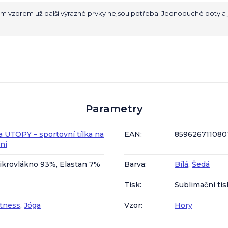
ým vzorem už další výrazné prvky nejsou potřeba. Jednoduché boty a
Parametry
a UTOPY – sportovní tílka na
EAN
:
859626711080
ení
ikrovlákno 93%, Elastan 7%
Barva
:
Bílá
,
Šedá
Tisk
:
Sublimační tis
itness
,
Jóga
Vzor
:
Hory