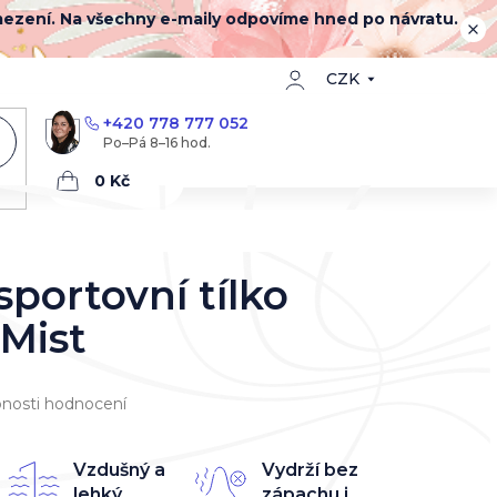
mezení. Na všechny e-maily odpovíme hned po návratu.
CZK
+420 778 777 052
Nákupní
košík
portovní tílko
Mist
nosti hodnocení
Vzdušný a
Vydrží bez
lehký
zápachu i