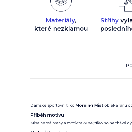
Materiály
,
Střihy
vyl
které nezklamou
posledníh
Po
Dámské sportovní tílko
Morning Mist
obléká ránu do
Příběh motivu
Mlha nemá hrany a motiv taky ne; tílko ho nechává dýc