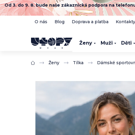
Přejít
Od 3. do 9. 8. bude naše zákaznická podpora na telefo
na
obsah
O nás
Blog
Doprava a platba
Kontakt
Ženy
Muži
Děti
Ženy
Tílka
Dámské sportovní
Domů