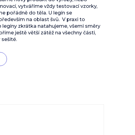
inovací, vytváříme vždy testovací vzorky,
 pořádně do těla. U legín se
edevším na oblast švů. V praxi to
e legíny zkrátka natahujeme, všemi směry
říme ještě větší zátěž na všechny části,
 sešité.