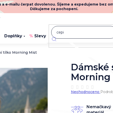
nu a e-mailu čerpat dovolenou. Šijeme a expedujeme bez o
Děkujeme za pochopení.
y
Doplňky
Slevy
Novinky
 tílko Morning Mist
Dámské s
Morning 
Průměrné
Neohodnoceno
Podrob
hodnocení
produktu
je
Nemačkavý
0,0
materiál