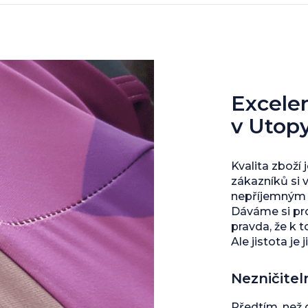
Excelent
v Utop
Kvalita zboží 
zákazníků si 
nepříjemným s
Dáváme si pro
pravda, že k 
Ale jistota je j
Nezničitel
Předtím, než