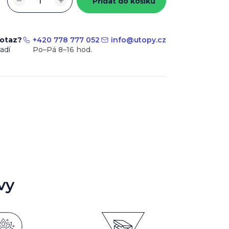
−
+
Přidat do košíku
dotaz?
+420 778 777 052
info
@
utopy.cz
adí
vy