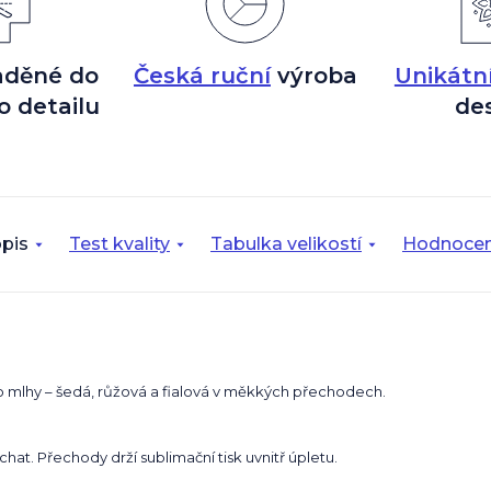
aděné do
Česká ruční
výroba
Unikátn
o detailu
de
pis
Test kvality
Tabulka velikostí
Hodnocen
 mlhy – šedá, růžová a fialová v měkkých přechodech.
hat. Přechody drží sublimační tisk uvnitř úpletu.