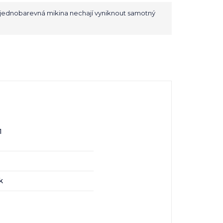
 jednobarevná mikina nechají vyniknout samotný
1
k