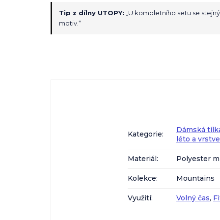
Tip z dílny UTOPY:
„U kompletního setu se stejn
motiv.“
Dámská tílk
Kategorie
:
léto a vrstv
Materiál
:
Polyester m
Kolekce
:
Mountains
Využití
:
Volný čas
,
F