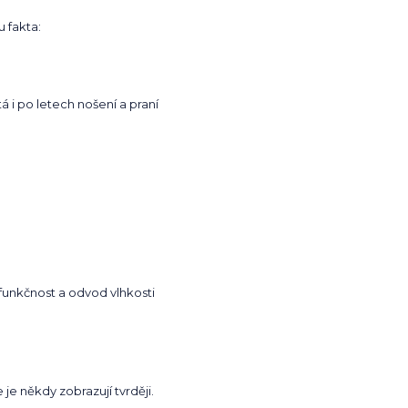
u fakta:
á i po letech nošení a praní
funkčnost a odvod vlhkosti
 je někdy zobrazují tvrději.