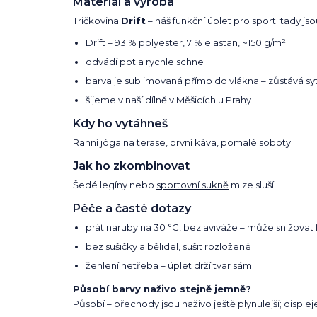
Materiál a výroba
Tričkovina
Drift
– náš funkční úplet pro sport; tady jso
Drift – 93 % polyester, 7 % elastan, ~150 g/m²
odvádí pot a rychle schne
barva je sublimovaná přímo do vlákna – zůstává syt
šijeme v naší dílně v Měšicích u Prahy
Kdy ho vytáhneš
Ranní jóga na terase, první káva, pomalé soboty.
Jak ho zkombinovat
Šedé legíny nebo
sportovní sukně
mlze sluší.
Péče a časté dotazy
prát naruby na 30 °C, bez aviváže – může snižovat 
bez sušičky a bělidel, sušit rozložené
žehlení netřeba – úplet drží tvar sám
Působí barvy naživo stejně jemně?
Působí – přechody jsou naživo ještě plynulejší; displeje