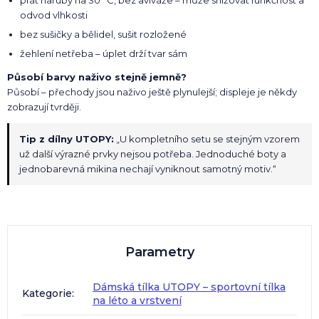
odvod vlhkosti
bez sušičky a bělidel, sušit rozložené
žehlení netřeba – úplet drží tvar sám
Působí barvy naživo stejně jemně?
Působí – přechody jsou naživo ještě plynulejší; displeje je někdy
zobrazují tvrději.
Tip z dílny UTOPY:
„U kompletního setu se stejným vzorem
už další výrazné prvky nejsou potřeba. Jednoduché boty a
jednobarevná mikina nechají vyniknout samotný motiv.“
Parametry
Dámská tílka UTOPY – sportovní tílka
Kategorie
:
na léto a vrstvení