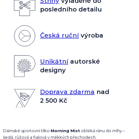
Střihy
vyladěné do
posledního detailu
Česká ruční
výroba
Unikátní
autorské
designy
Doprava zdarma
nad
2 500 Kč
Dámské sportovní tílko
Morning Mist
obléká ránu do mlhy –
šedá, růžová a fialová v měkkých přechodech.