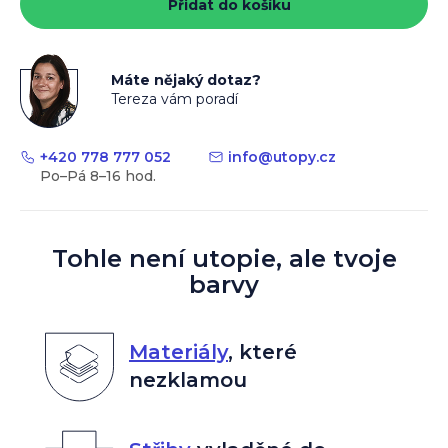
Přidat do košíku
Máte nějaký dotaz?
Tereza vám poradí
+420 778 777 052
info
@
utopy.cz
Tohle není utopie, ale tvoje
barvy
Materiály
,
které
nezklamou