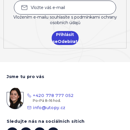
Vložením e-mailu souhlasíte s
podmínkami ochrany
osobních údajů
Přihlásit
se
Z
á
Jsme tu pro vás
p
a
t
+420 778 777 052
í
info
@
utopy.cz
Sledujte nás na sociálních sítích