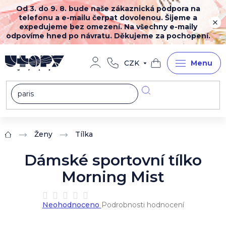
Přejít
Od 3. do 9. 8. bude naše zákaznická podpora na
na
telefonu a e-mailu čerpat dovolenou. Šijeme a
obsah
expedujeme bez omezení. Na všechny e-maily
odpovíme hned po návratu. Děkujeme za pochopení.
CZK
Nákupní
košík
Ženy
Tílka
Domů
Dámské sportovní tílko
Morning Mist
Průměrné
Neohodnoceno
Podrobnosti hodnocení
hodnocení
produktu