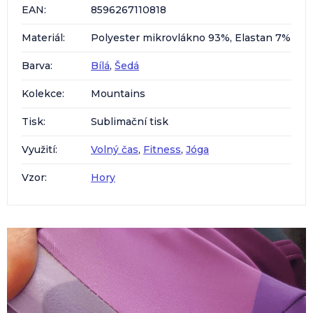
EAN
:
8596267110818
Materiál
:
Polyester mikrovlákno 93%, Elastan 7%
Barva
:
Bílá
,
Šedá
Kolekce
:
Mountains
Tisk
:
Sublimační tisk
Využití
:
Volný čas
,
Fitness
,
Jóga
Vzor
:
Hory