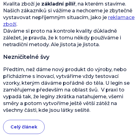
Kvalita zboží je
základní pilíř
, na kterém stavíme.
Našich zákazníků si vážíme a nechceme je zbytečně
vystavovat nepříjemným situacím, jako je
reklamace
zboží
.
Dáváme si proto na kontrole kvality důkladně
záležet, je pravda, že k tomu někdy používáme i
netradiční metody. Ale jistota je jistota.
Nezničitelné švy
Předtím, než dáme nový produkt do výroby, nebo
přicházíme s inovací, vytváříme vždy testovací
vzorky, kterým dáváme pořádně do těla. U legín se
zaměřujeme především na oblast švů. V praxi to
vypadá tak, že legíny zkrátka natahujeme, všemi
směry a potom vytvoříme ještě větší zátěž na
všechny části, kde jsou látky sešité.
Celý článek