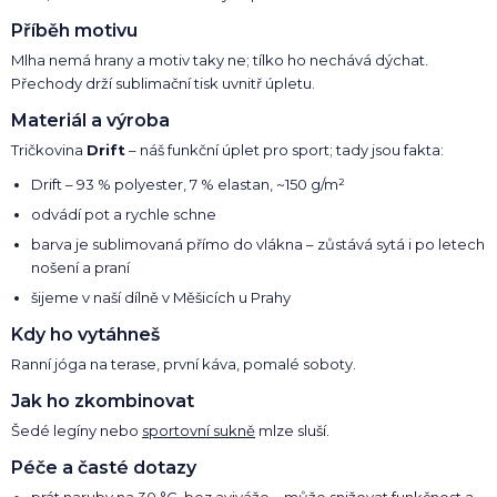
Příběh motivu
Mlha nemá hrany a motiv taky ne; tílko ho nechává dýchat.
Přechody drží sublimační tisk uvnitř úpletu.
Materiál a výroba
Tričkovina
Drift
– náš funkční úplet pro sport; tady jsou fakta:
Drift – 93 % polyester, 7 % elastan, ~150 g/m²
odvádí pot a rychle schne
barva je sublimovaná přímo do vlákna – zůstává sytá i po letech
nošení a praní
šijeme v naší dílně v Měšicích u Prahy
Kdy ho vytáhneš
Ranní jóga na terase, první káva, pomalé soboty.
Jak ho zkombinovat
Šedé legíny nebo
sportovní sukně
mlze sluší.
Péče a časté dotazy
prát naruby na 30 °C, bez aviváže – může snižovat funkčnost a