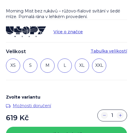
Morning Mist bez rukávů – růžovo-fialové svítání v šedé
mlze. Pomalá rána v lehkém provedení.
Více o značce
Tabulka velikostí
Velikost
XS
S
M
L
XL
XXL
Zvolte variantu
Možnosti doručení
−
+
619 Kč
Měrná
cena: