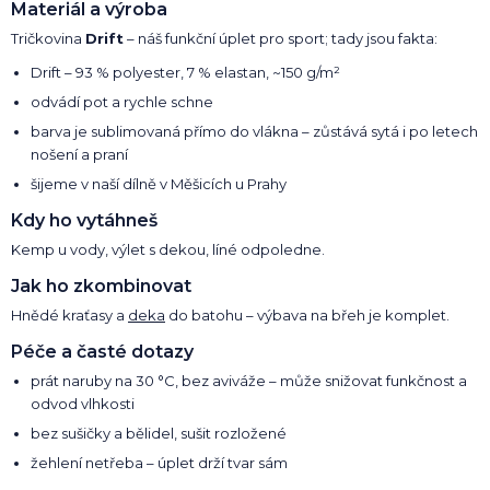
Materiál a výroba
Tričkovina
Drift
– náš funkční úplet pro sport; tady jsou fakta:
Drift – 93 % polyester, 7 % elastan, ~150 g/m²
odvádí pot a rychle schne
barva je sublimovaná přímo do vlákna – zůstává sytá i po letech
nošení a praní
šijeme v naší dílně v Měšicích u Prahy
Kdy ho vytáhneš
Kemp u vody, výlet s dekou, líné odpoledne.
Jak ho zkombinovat
Hnědé kraťasy a
deka
do batohu – výbava na břeh je komplet.
Péče a časté dotazy
prát naruby na 30 °C, bez aviváže – může snižovat funkčnost a
odvod vlhkosti
bez sušičky a bělidel, sušit rozložené
žehlení netřeba – úplet drží tvar sám