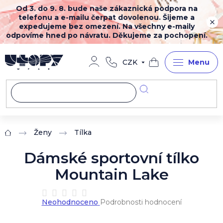
Přejít
Od 3. do 9. 8. bude naše zákaznická podpora na
na
telefonu a e-mailu čerpat dovolenou. Šijeme a
obsah
expedujeme bez omezení. Na všechny e-maily
odpovíme hned po návratu. Děkujeme za pochopení.
CZK
Nákupní
košík
Ženy
Tílka
Domů
Dámské sportovní tílko
Mountain Lake
Průměrné
Neohodnoceno
Podrobnosti hodnocení
hodnocení
produktu