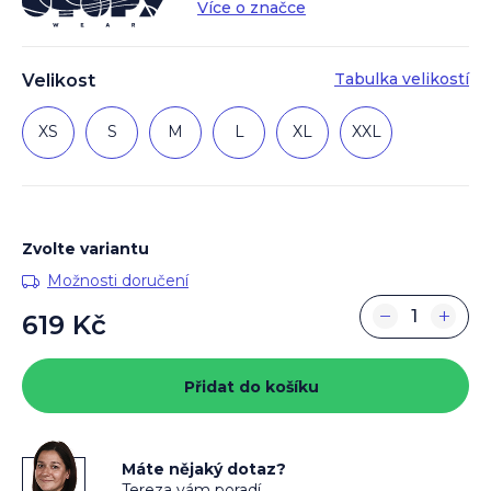
Více o značce
Tabulka velikostí
Velikost
XS
S
M
L
XL
XXL
Zvolte variantu
Možnosti doručení
−
+
619 Kč
Měrná
cena:
Přidat do košíku
Máte nějaký dotaz?
Tereza vám poradí