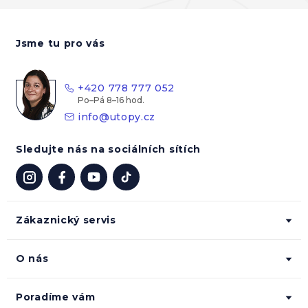
Z
á
Jsme tu pro vás
p
a
t
+420 778 777 052
í
info
@
utopy.cz
Sledujte nás na sociálních sítích
Zákaznický servis
O nás
Poradíme vám