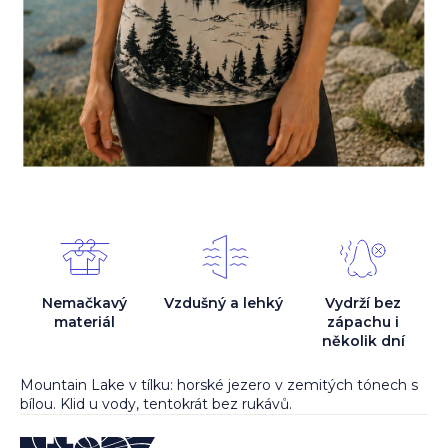
Nemačkavý
Vzdušný a lehký
Vydrží bez
materiál
zápachu i
několik dní
Mountain Lake v tílku: horské jezero v zemitých tónech s
bílou. Klid u vody, tentokrát bez rukávů.