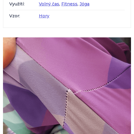
Využití
:
Volný čas
,
Fitness
,
Jóga
Vzor
:
Hory