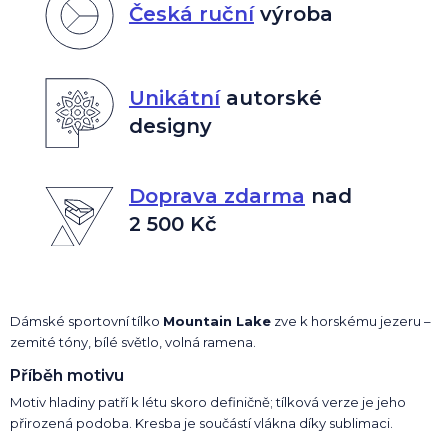
Česká ruční
výroba
Unikátní
autorské
designy
Doprava zdarma
nad
2 500 Kč
Dámské sportovní tílko
Mountain Lake
zve k horskému jezeru –
zemité tóny, bílé světlo, volná ramena.
Příběh motivu
Motiv hladiny patří k létu skoro definičně; tílková verze je jeho
přirozená podoba. Kresba je součástí vlákna díky sublimaci.