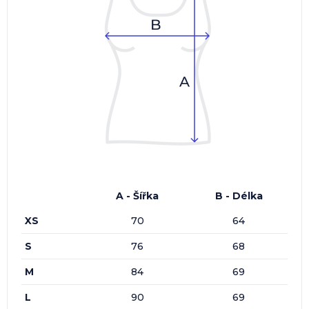
A - Šířka
B - Délka
XS
70
64
S
76
68
M
84
69
L
90
69