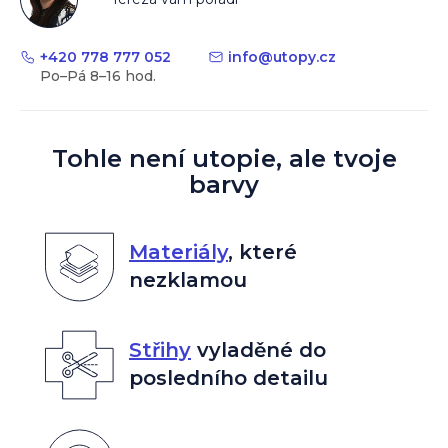
+420 778 777 052
info
@
utopy.cz
Tohle není utopie, ale tvoje
barvy
Materiály
,
které
nezklamou
Střihy
vyladěné do
posledního detailu