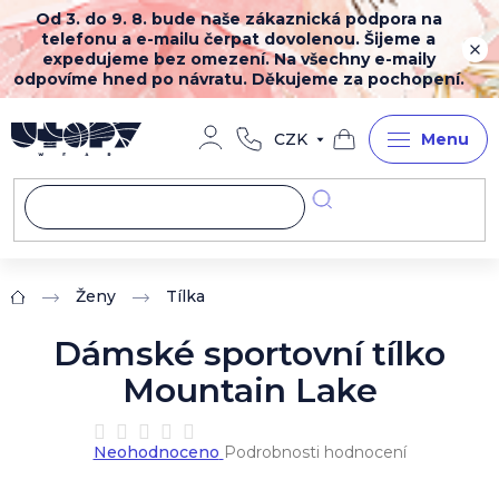
Přejít
Od 3. do 9. 8. bude naše zákaznická podpora na
na
telefonu a e-mailu čerpat dovolenou. Šijeme a
obsah
expedujeme bez omezení. Na všechny e-maily
odpovíme hned po návratu. Děkujeme za pochopení.
CZK
Nákupní
košík
Ženy
Tílka
Domů
Dámské sportovní tílko
Mountain Lake
Průměrné
Neohodnoceno
Podrobnosti hodnocení
hodnocení
produktu