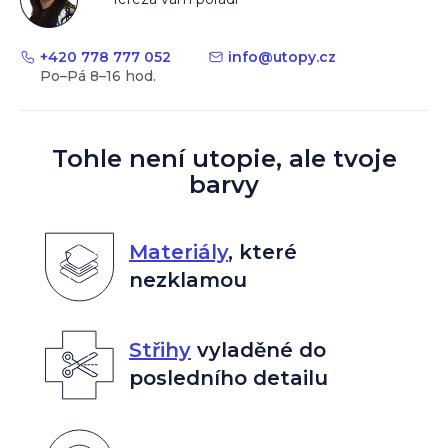
+420 778 777 052
info
@
utopy.cz
Tohle není utopie, ale tvoje
barvy
Materiály
,
které
nezklamou
Střihy
vyladěné do
posledního detailu