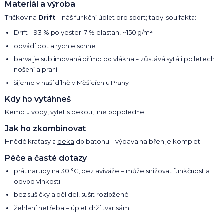
Materiál a výroba
Tričkovina
Drift
– náš funkční úplet pro sport; tady jsou fakta:
Drift – 93 % polyester, 7 % elastan, ~150 g/m²
odvádí pot a rychle schne
barva je sublimovaná přímo do vlákna – zůstává sytá i po letech
nošení a praní
šijeme v naší dílně v Měšicích u Prahy
Kdy ho vytáhneš
Kemp u vody, výlet s dekou, líné odpoledne.
Jak ho zkombinovat
Hnědé kraťasy a
deka
do batohu – výbava na břeh je komplet.
Péče a časté dotazy
prát naruby na 30 °C, bez aviváže – může snižovat funkčnost a
odvod vlhkosti
bez sušičky a bělidel, sušit rozložené
žehlení netřeba – úplet drží tvar sám