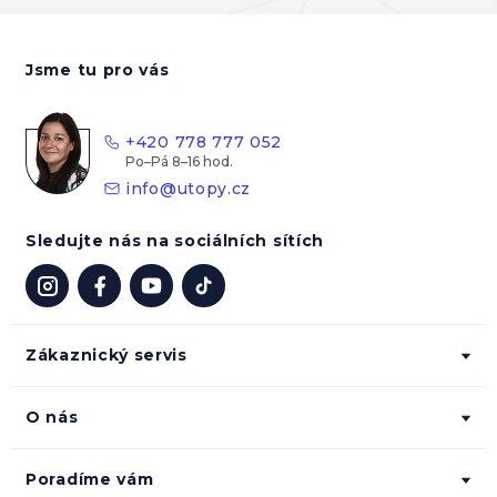
Z
á
Jsme tu pro vás
p
a
t
+420 778 777 052
í
info
@
utopy.cz
Sledujte nás na sociálních sítích
Zákaznický servis
O nás
Poradíme vám