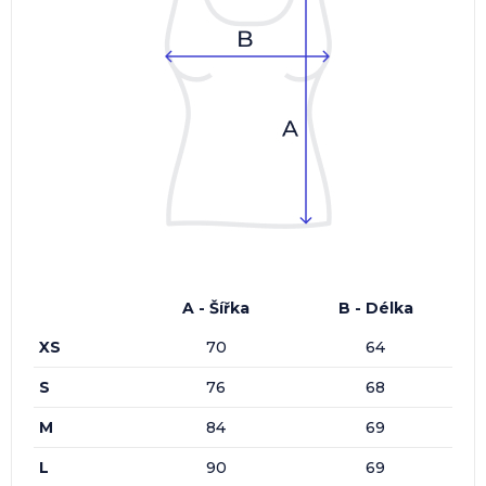
A - Šířka
B - Délka
XS
70
64
S
76
68
M
84
69
L
90
69