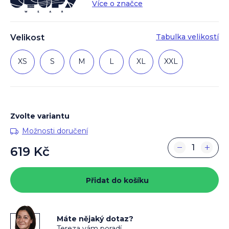
Více o značce
Tabulka velikostí
Velikost
XS
S
M
L
XL
XXL
Zvolte variantu
Možnosti doručení
−
+
619 Kč
Měrná
cena:
Přidat do košíku
Máte nějaký dotaz?
Tereza vám poradí