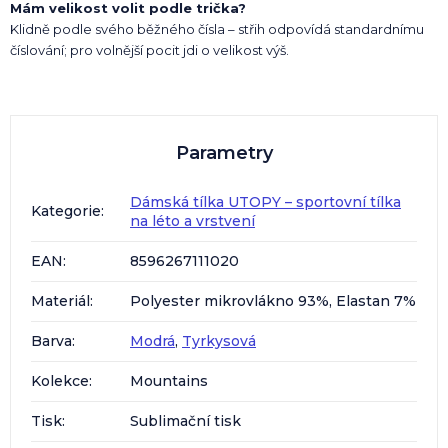
Mám velikost volit podle trička?
Klidně podle svého běžného čísla – střih odpovídá standardnímu
číslování; pro volnější pocit jdi o velikost výš.
Parametry
Dámská tílka UTOPY – sportovní tílka
Kategorie
:
na léto a vrstvení
EAN
:
8596267111020
Materiál
:
Polyester mikrovlákno 93%, Elastan 7%
Barva
:
Modrá
,
Tyrkysová
Kolekce
:
Mountains
Tisk
:
Sublimační tisk