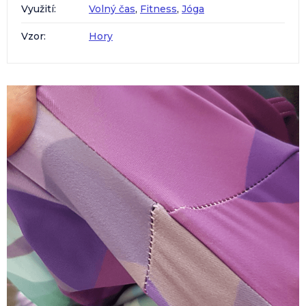
Využití
:
Volný čas
,
Fitness
,
Jóga
Vzor
:
Hory