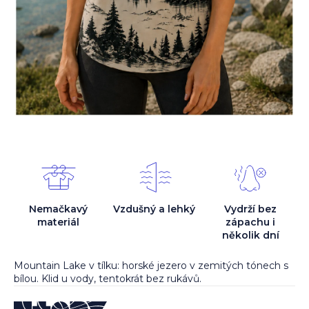
Nemačkavý
Vzdušný a lehký
Vydrží bez
materiál
zápachu i
několik dní
Mountain Lake v tílku: horské jezero v zemitých tónech s
bílou. Klid u vody, tentokrát bez rukávů.