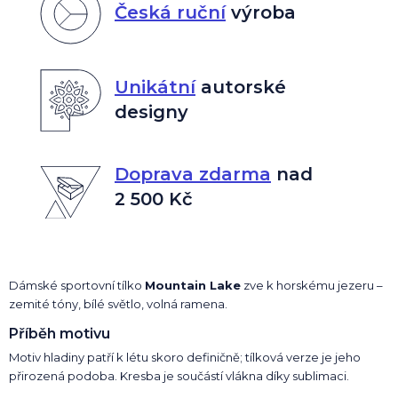
Česká ruční
výroba
Unikátní
autorské
designy
Doprava zdarma
nad
2 500 Kč
Dámské sportovní tílko
Mountain Lake
zve k horskému jezeru –
zemité tóny, bílé světlo, volná ramena.
Příběh motivu
Motiv hladiny patří k létu skoro definičně; tílková verze je jeho
přirozená podoba. Kresba je součástí vlákna díky sublimaci.