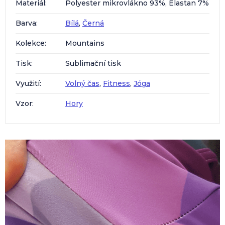
Materiál
:
Polyester mikrovlákno 93%, Elastan 7%
Barva
:
Bílá
,
Černá
Kolekce
:
Mountains
Tisk
:
Sublimační tisk
Využití
:
Volný čas
,
Fitness
,
Jóga
Vzor
:
Hory