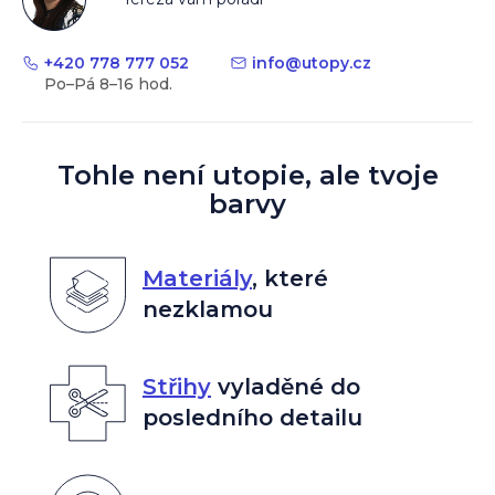
+420 778 777 052
info
@
utopy.cz
Tohle není utopie, ale tvoje
barvy
Materiály
,
které
nezklamou
Střihy
vyladěné do
posledního detailu