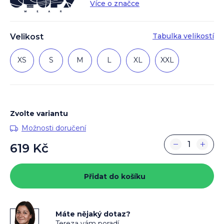
Více o značce
Tabulka velikostí
Velikost
XS
S
M
L
XL
XXL
Zvolte variantu
Možnosti doručení
−
+
619 Kč
Měrná
cena:
Přidat do košíku
Máte nějaký dotaz?
Tereza vám poradí