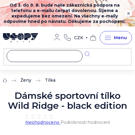
Přejít
Od 3. do 9. 8. bude naše zákaznická podpora na
na
telefonu a e-mailu čerpat dovolenou. Šijeme a
obsah
expedujeme bez omezení. Na všechny e-maily
odpovíme hned po návratu. Děkujeme za pochopení.
CZK
Nákupní
košík
Ženy
Tílka
Domů
Dámské sportovní tílko
Wild Ridge - black edition
Průměrné
Neohodnoceno
Podrobnosti hodnocení
hodnocení
produktu