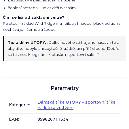
žehlení netřeba – úplet drží tvar sám
Čím se liší od základní verze?
Paletou – základ Wild Ridge má i bílou s hnědou; black edition si
nechává jen černou a šedou.
Tip z dílny UTOPY:
„Délku nového střihu jsme nastavili tak,
aby tílko nebylo ani zbytečně krátké, ani příliš dlouhé. Dobře
se tak nosí k legínám, kraťasům i sportovní sukni.“
Parametry
Dámská tílka UTOPY – sportovní tílka
Kategorie
:
na léto a vrstvení
EAN
:
8596267111334