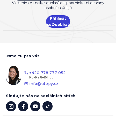
Vložením e-mailu souhlasíte s
podmínkami ochrany
osobních údajů
Přihlásit
se
Z
á
Jsme tu pro vás
p
a
t
+420 778 777 052
í
info
@
utopy.cz
Sledujte nás na sociálních sítích