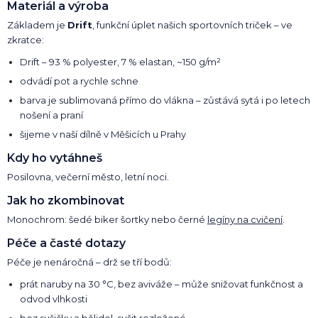
Materiál a výroba
Základem je
Drift
, funkční úplet našich sportovních triček – ve
zkratce:
Drift – 93 % polyester, 7 % elastan, ~150 g/m²
odvádí pot a rychle schne
barva je sublimovaná přímo do vlákna – zůstává sytá i po letech
nošení a praní
šijeme v naší dílně v Měšicích u Prahy
Kdy ho vytáhneš
Posilovna, večerní město, letní noci.
Jak ho zkombinovat
Monochrom: šedé biker šortky nebo černé
legíny na cvičení
.
Péče a časté dotazy
Péče je nenáročná – drž se tří bodů:
prát naruby na 30 °C, bez aviváže – může snižovat funkčnost a
odvod vlhkosti
bez sušičky a bělidel, sušit rozložené