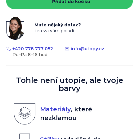
Přidat do košíku
Máte nějaký dotaz?
Tereza vám poradí
+420 778 777 052
info
@
utopy.cz
Tohle není utopie, ale tvoje
barvy
Materiály
,
které
nezklamou