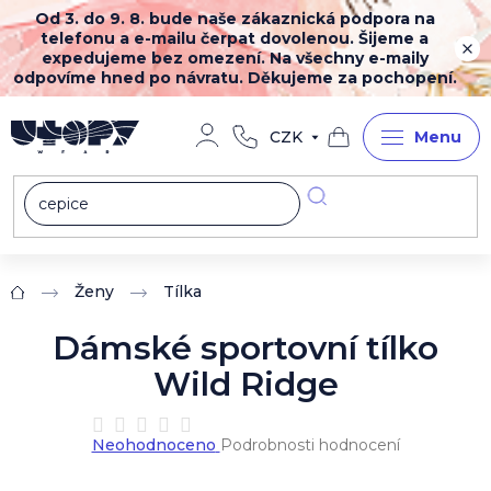
Přejít
Od 3. do 9. 8. bude naše zákaznická podpora na
na
telefonu a e-mailu čerpat dovolenou. Šijeme a
obsah
expedujeme bez omezení. Na všechny e-maily
odpovíme hned po návratu. Děkujeme za pochopení.
CZK
Nákupní
košík
Ženy
Tílka
Domů
Dámské sportovní tílko
Wild Ridge
Průměrné
Neohodnoceno
Podrobnosti hodnocení
hodnocení
produktu