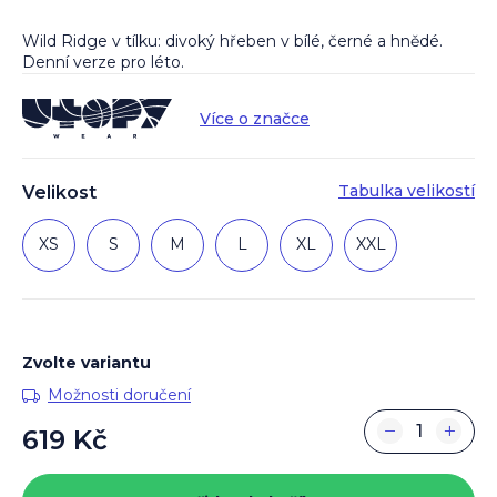
Wild Ridge v tílku: divoký hřeben v bílé, černé a hnědé.
Denní verze pro léto.
Více o značce
Tabulka velikostí
Velikost
XS
S
M
L
XL
XXL
Zvolte variantu
Možnosti doručení
−
+
619 Kč
Měrná
cena: