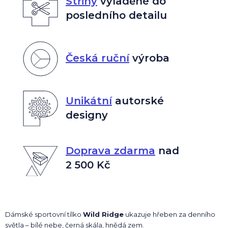
Střihy
vyladěné do
posledního detailu
Česká ruční
výroba
Unikátní
autorské
designy
Doprava zdarma
nad
2 500 Kč
Dámské sportovní tílko
Wild Ridge
ukazuje hřeben za denního
světla – bílé nebe, černá skála, hnědá zem.