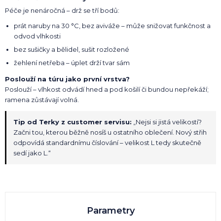
Péče je nenáročná – drž se tří bodů:
prát naruby na 30 °C, bez aviváže – může snižovat funkčnost a
odvod vlhkosti
bez sušičky a bělidel, sušit rozložené
žehlení netřeba – úplet drží tvar sám
Poslouží na túru jako první vrstva?
Poslouží – vlhkost odvádí hned a pod košilí či bundou nepřekáží;
ramena zůstávají volná.
Tip od Terky z customer servisu:
„Nejsi si jistá velikostí?
Začni tou, kterou běžně nosíš u ostatního oblečení. Nový střih
odpovídá standardnímu číslování – velikost L tedy skutečně
sedí jako L.“
Parametry