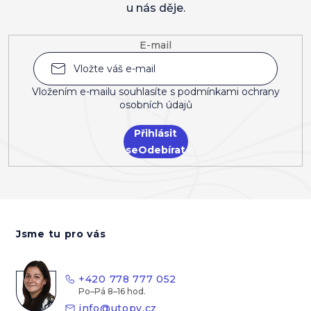
u nás děje.
E-mail
Vložením e-mailu souhlasíte s
podmínkami ochrany
osobních údajů
Přihlásit
se
Z
á
Jsme tu pro vás
p
a
t
+420 778 777 052
í
info
@
utopy.cz