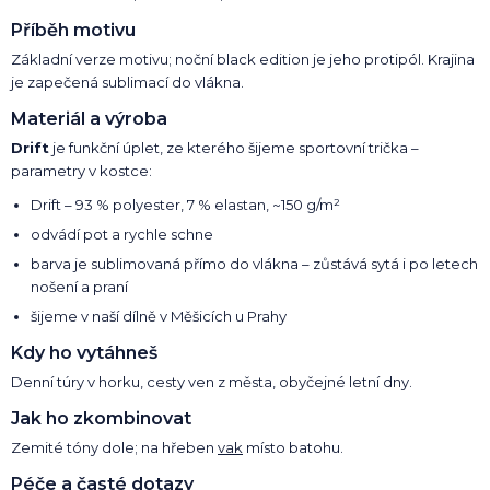
Příběh motivu
Základní verze motivu; noční black edition je jeho protipól. Krajina
je zapečená sublimací do vlákna.
Materiál a výroba
Drift
je funkční úplet, ze kterého šijeme sportovní trička –
parametry v kostce:
Drift – 93 % polyester, 7 % elastan, ~150 g/m²
odvádí pot a rychle schne
barva je sublimovaná přímo do vlákna – zůstává sytá i po letech
nošení a praní
šijeme v naší dílně v Měšicích u Prahy
Kdy ho vytáhneš
Denní túry v horku, cesty ven z města, obyčejné letní dny.
Jak ho zkombinovat
Zemité tóny dole; na hřeben
vak
místo batohu.
Péče a časté dotazy