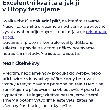
Excelentní kvalita a jak ji
v Utopy testujeme
Kvalita zboží je
základní pilíř
, na kterém stavíme.
Našich zákazníků si vážíme a nechceme je zbytečně
vystavovat nepříjemným situacím, jako je
reklamace
zboží
.
Dáváme si proto na kontrole kvality důkladně
záležet, je pravda, že k tomu někdy používáme i
netradiční metody. Ale jistota je jistota.
Nezničitelné švy
Předtím, než dáme nový produkt do výroby, nebo
přicházíme s inovací, vytváříme vždy testovací
vzorky, kterým dáváme pořádně do těla. U legín se
zaměřujeme především na oblast švů. V praxi to
vypadá tak, že legíny zkrátka natahujeme, všemi
směry a potom vytvoříme ještě větší zátěž na
všechny části, kde jsou látky sešité.