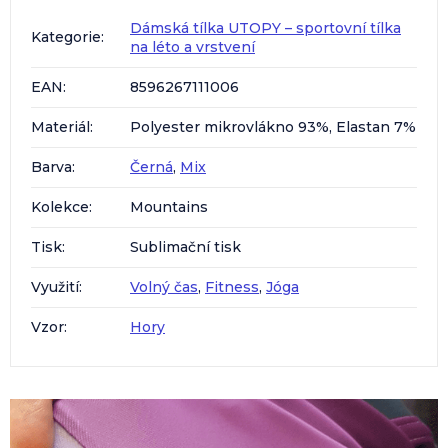
Dámská tílka UTOPY – sportovní tílka
Kategorie
:
na léto a vrstvení
EAN
:
8596267111006
Materiál
:
Polyester mikrovlákno 93%, Elastan 7%
Barva
:
Černá
,
Mix
Kolekce
:
Mountains
Tisk
:
Sublimační tisk
Využití
:
Volný čas
,
Fitness
,
Jóga
Vzor
:
Hory