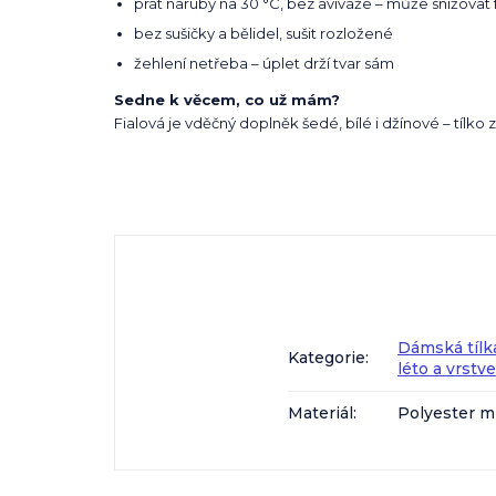
prát naruby na 30 °C, bez aviváže – může snižovat 
bez sušičky a bělidel, sušit rozložené
žehlení netřeba – úplet drží tvar sám
Sedne k věcem, co už mám?
Fialová je vděčný doplněk šedé, bílé i džínové – tílk
Dámská tílk
Kategorie
:
léto a vrstv
Materiál
:
Polyester m