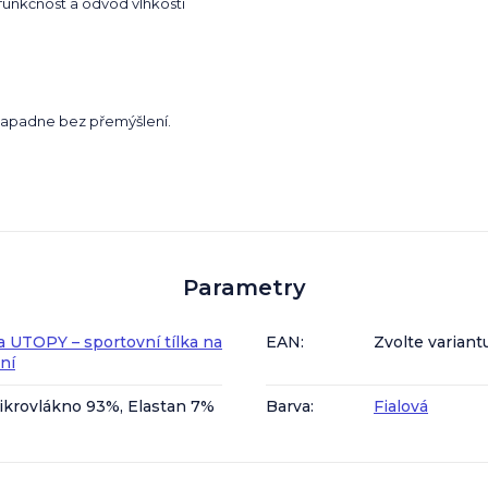
funkčnost a odvod vlhkosti
o zapadne bez přemýšlení.
Parametry
a UTOPY – sportovní tílka na
EAN
:
Zvolte variant
ení
ikrovlákno 93%, Elastan 7%
Barva
:
Fialová