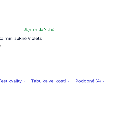
Ušijeme do 7 dnů
né
ení
 mini sukně Violets
u
č
ek.
Test kvality
Tabulka velikostí
Podobné (4)
H