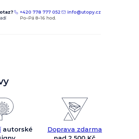
dotaz?
+420 778 777 052
info
@
utopy.cz
adí
vy
í
autorské
Doprava zdarma
signy
nad 2 500 Kč