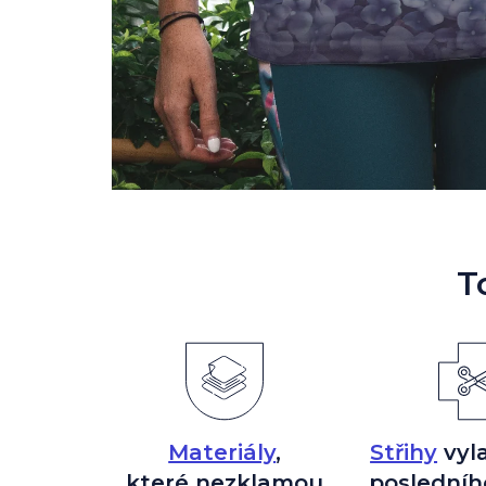
T
Materiály
,
Střihy
vyl
které nezklamou
posledníh