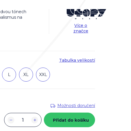
ve dvou tónech
malismus na
Více o
značce
Tabulka velikostí
L
XL
XXL
Možnosti doručení
−
+
Přidat do košíku