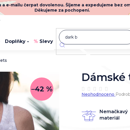
nu a e-mailu čerpat dovolenou. Šijeme a expedujeme bez o
Děkujeme za pochopení.
y
Doplňky
Slevy
Novinky
lets
Dámské t
–42 %
Průměrné
Neohodnoceno
Podrob
hodnocení
produktu
je
Nemačkavý
0,0
materiál
z
5
hvězdiček.