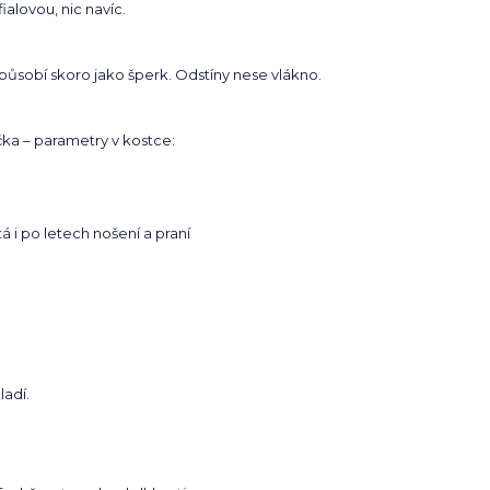
fialovou, nic navíc.
 působí skoro jako šperk. Odstíny nese vlákno.
ička – parametry v kostce:
á i po letech nošení a praní
ladí.