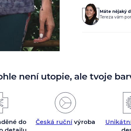
cena:
Máte nějaký 
Tereza vám por
ohle není utopie, ale tvoje bar
aděné do
Česká ruční
výroba
Unikátn
o detailu
de