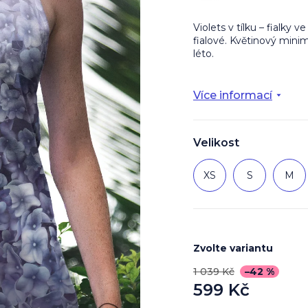
Violets v tílku – fialky 
fialové. Květinový mini
léto.
Více informací
Velikost
XS
S
M
Zvolte variantu
1 039 Kč
–42 %
599 Kč
Měrná