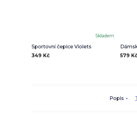
Skladem
Průměr
hodnoc
Sportovní čepice Violets
Dámská
produkt
349 Kč
579 K
je
5,0
z
5
hvězdič
Popis