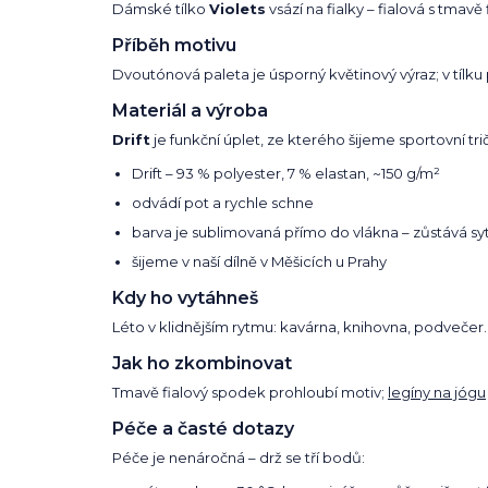
Dámské tílko
Violets
vsází na fialky – fialová s tmavě 
Příběh motivu
Dvoutónová paleta je úsporný květinový výraz; v tílku
Materiál a výroba
Drift
je funkční úplet, ze kterého šijeme sportovní tr
Drift – 93 % polyester, 7 % elastan, ~150 g/m²
odvádí pot a rychle schne
barva je sublimovaná přímo do vlákna – zůstává syt
šijeme v naší dílně v Měšicích u Prahy
Kdy ho vytáhneš
Léto v klidnějším rytmu: kavárna, knihovna, podvečer.
Jak ho zkombinovat
Tmavě fialový spodek prohloubí motiv;
legíny na jógu
Péče a časté dotazy
Péče je nenáročná – drž se tří bodů: