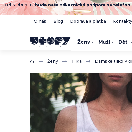
Přejít
Od 3. do 9. 8. bude naše zákaznická podpora na telefo
na
obsah
O nás
Blog
Doprava a platba
Kontakt
Ženy
Muži
Děti
Ženy
Tílka
Dámské tílko Vio
Domů