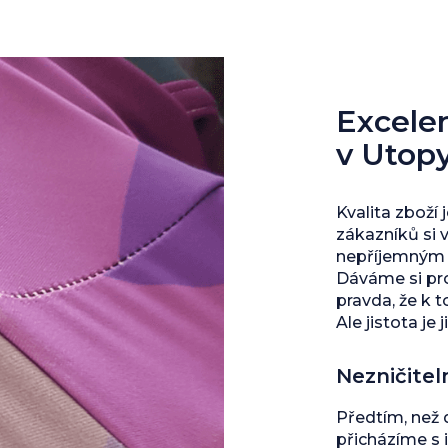
Excelent
v Utop
Kvalita zboží 
zákazníků si 
nepříjemným s
Dáváme si pro
pravda, že k 
Ale jistota je j
Nezničitel
Předtím, než
přicházíme s 