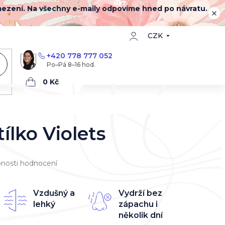
mezení. Na všechny e-maily odpovíme hned po návratu.
CZK
+420 778 777 052
Nákupní
košík
ílko Violets
nosti hodnocení
Vzdušný a
Vydrží bez
lehký
zápachu i
několik dní