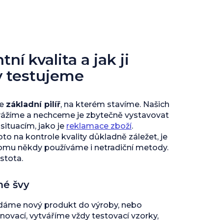
ní kvalita a jak ji
y testujeme
je
základní pilíř
, na kterém stavíme. Našich
vážíme a nechceme je zbytečně vystavovat
ituacím, jako je
reklamace zboží
.
to na kontrole kvality důkladně záležet, je
tomu někdy používáme i netradiční metody.
istota.
né švy
 dáme nový produkt do výroby, nebo
inovací, vytváříme vždy testovací vzorky,