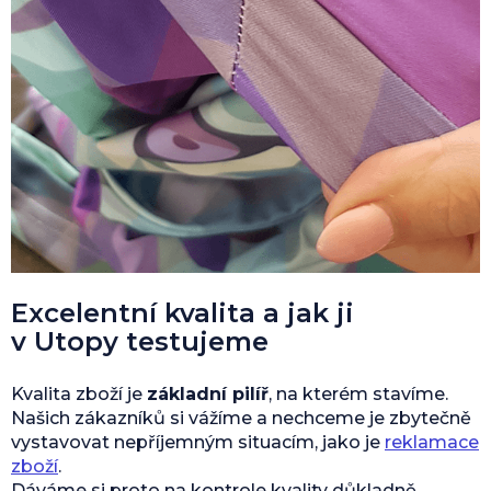
Excelentní kvalita a jak ji
v Utopy testujeme
Kvalita zboží je
základní pilíř
, na kterém stavíme.
Našich zákazníků si vážíme a nechceme je zbytečně
vystavovat nepříjemným situacím, jako je
reklamace
zboží
.
Dáváme si proto na kontrole kvality důkladně