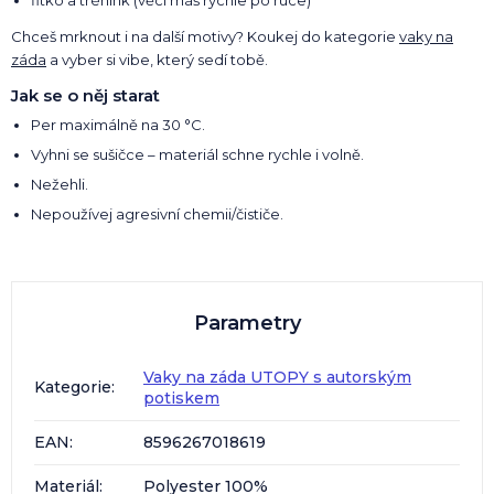
fitko a trénink (věci máš rychle po ruce)
Chceš mrknout i na další motivy? Koukej do kategorie
vaky na
záda
a vyber si vibe, který sedí tobě.
Jak se o něj starat
Per maximálně na 30 °C.
Vyhni se sušičce – materiál schne rychle i volně.
Nežehli.
Nepoužívej agresivní chemii/čističe.
Parametry
Vaky na záda UTOPY s autorským
Kategorie
:
potiskem
EAN
:
8596267018619
Materiál
:
Polyester 100%