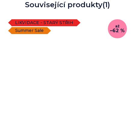
Související produkty
(1)
LIKVIDACE - STARÝ STŘIH
až
–62 %
Summer Sale