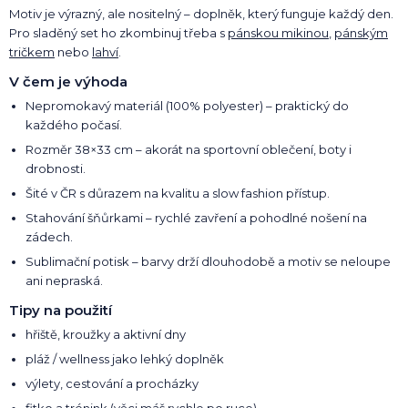
Motiv je výrazný, ale nositelný – doplněk, který funguje každý den.
Pro sladěný set ho zkombinuj třeba s
pánskou mikinou
,
pánským
tričkem
nebo
lahví
.
V čem je výhoda
Nepromokavý materiál (100% polyester) – praktický do
každého počasí.
Rozměr 38×33 cm – akorát na sportovní oblečení, boty i
drobnosti.
Šité v ČR s důrazem na kvalitu a slow fashion přístup.
Stahování šňůrkami – rychlé zavření a pohodlné nošení na
zádech.
Sublimační potisk – barvy drží dlouhodobě a motiv se neloupe
ani nepraská.
Tipy na použití
hřiště, kroužky a aktivní dny
pláž / wellness jako lehký doplněk
výlety, cestování a procházky