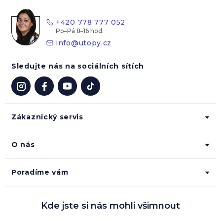
a
t
+420 778 777 052
í
info
@
utopy.cz
Sledujte nás na sociálních sítích
Zákaznický servis
O nás
Poradíme vám
Kde jste si nás mohli všimnout