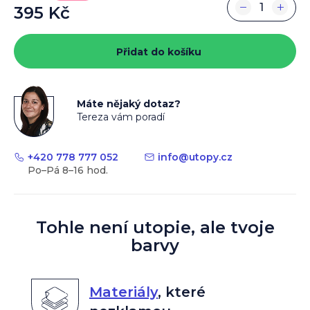
−
+
395 Kč
Měrná
cena:
Přidat do košíku
Máte nějaký dotaz?
Tereza vám poradí
+420 778 777 052
info
@
utopy.cz
Tohle není utopie, ale tvoje
barvy
Materiály
,
které