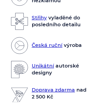
nezklamou
Střihy
vyladěné do
posledního detailu
Česká ruční
výroba
Unikátní
autorské
designy
Doprava zdarma
nad
2 500 Kč