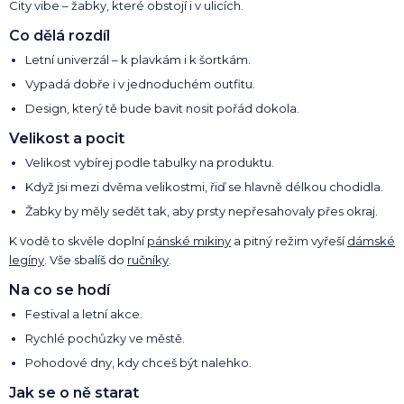
City vibe – žabky, které obstojí i v ulicích.
Co dělá rozdíl
Letní univerzál – k plavkám i k šortkám.
Vypadá dobře i v jednoduchém outfitu.
Design, který tě bude bavit nosit pořád dokola.
Velikost a pocit
Velikost vybírej podle tabulky na produktu.
Když jsi mezi dvěma velikostmi, řiď se hlavně délkou chodidla.
Žabky by měly sedět tak, aby prsty nepřesahovaly přes okraj.
K vodě to skvěle doplní
pánské mikiny
a pitný režim vyřeší
dámské
legíny
. Vše sbalíš do
ručníky
.
Na co se hodí
Festival a letní akce.
Rychlé pochůzky ve městě.
Pohodové dny, kdy chceš být nalehko.
Jak se o ně starat