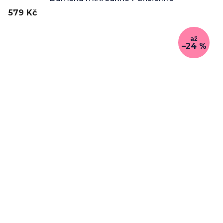
579 Kč
až
–24 %