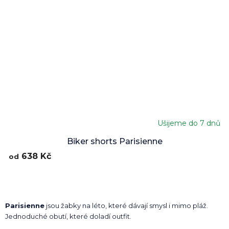
Ušijeme do 7 dnů
Biker shorts Parisienne
638 Kč
od
Parisienne
jsou žabky na léto, které dávají smysl i mimo pláž.
Jednoduché obutí, které doladí outfit.