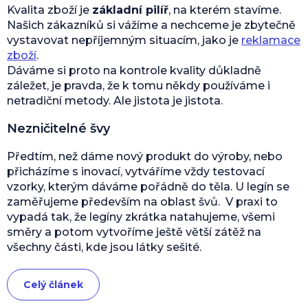
Kvalita zboží je
základní pilíř
, na kterém stavíme.
Našich zákazníků si vážíme a nechceme je zbytečně
vystavovat nepříjemným situacím, jako je
reklamace
zboží
.
Dáváme si proto na kontrole kvality důkladně
záležet, je pravda, že k tomu někdy používáme i
netradiční metody. Ale jistota je jistota.
Nezničitelné švy
Předtím, než dáme nový produkt do výroby, nebo
přicházíme s inovací, vytváříme vždy testovací
vzorky, kterým dáváme pořádně do těla. U legín se
zaměřujeme především na oblast švů. V praxi to
vypadá tak, že legíny zkrátka natahujeme, všemi
směry a potom vytvoříme ještě větší zátěž na
všechny části, kde jsou látky sešité.
Celý článek