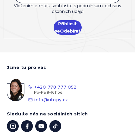
Vložením e-mailu souhlasíte s
podmínkami ochrany
osobních údajů
Přihlásit
se
Z
á
Jsme tu pro vás
p
a
t
+420 778 777 052
í
info
@
utopy.cz
Sledujte nás na sociálních sítích