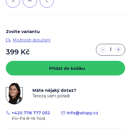
S
M
L
Zvolte variantu
Možnosti doručení
−
+
399 Kč
Měrná
cena:
Přidat do košíku
Máte nějaký dotaz?
Tereza vám poradí
+420 778 777 052
info
@
utopy.cz