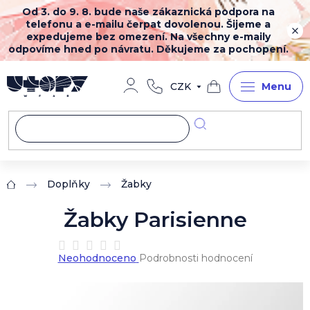
Přejít
Od 3. do 9. 8. bude naše zákaznická podpora na
na
telefonu a e-mailu čerpat dovolenou. Šijeme a
obsah
expedujeme bez omezení. Na všechny e-maily
odpovíme hned po návratu. Děkujeme za pochopení.
CZK
Nákupní
košík
Doplňky
Žabky
Domů
Žabky Parisienne
Průměrné
Neohodnoceno
Podrobnosti hodnocení
hodnocení
produktu
je
0,0