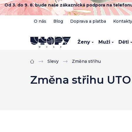
Přejít
Od 3. do 9. 8. bude naše zákaznická podpora na telefo
na
obsah
O nás
Blog
Doprava a platba
Kontakt
Ženy
Muži
Děti
Slevy
Změna střihu
Domů
Změna střihu UTOP
P
o
s