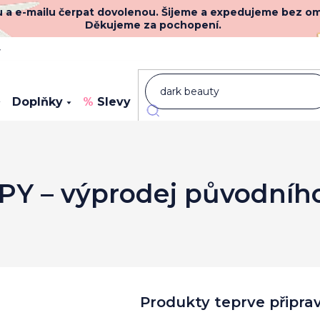
nu a e-mailu čerpat dovolenou. Šijeme a expedujeme bez o
Děkujeme za pochopení.
y
Doplňky
Slevy
Novinky
Y – výprodej původního
Produkty teprve připra