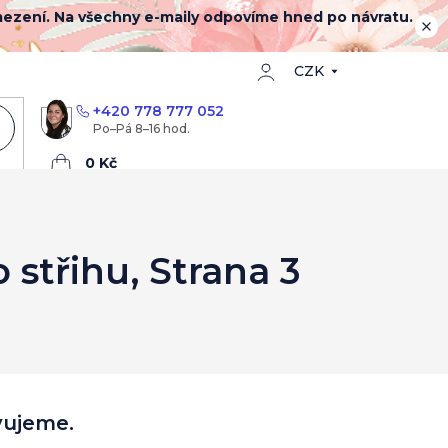
mezení. Na všechny e-maily odpovíme hned po návratu.
CZK
+420 778 777 052
Nákupní
košík
 střihu
, Strana 3
vujeme.