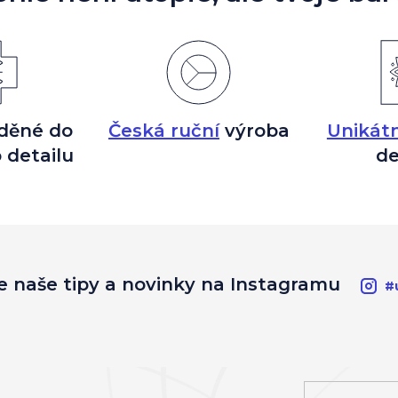
děné do
Česká ruční
výroba
Unikátn
 detailu
de
e naše tipy a novinky na Instagramu
#