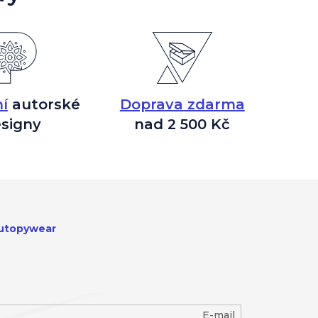
í
autorské
Doprava zdarma
signy
nad 2 500 Kč
utopywear
E-mail