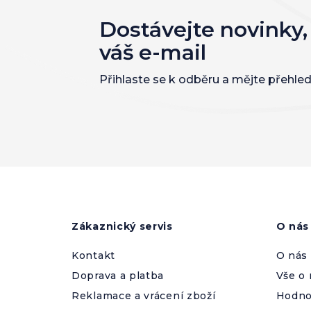
Dostávejte novinky,
váš e-mail
Přihlaste se k odběru a mějte přehled
Z
á
p
a
Zákaznický servis
O nás
t
í
Kontakt
O nás
Doprava a platba
Vše o
Reklamace a vrácení zboží
Hodno