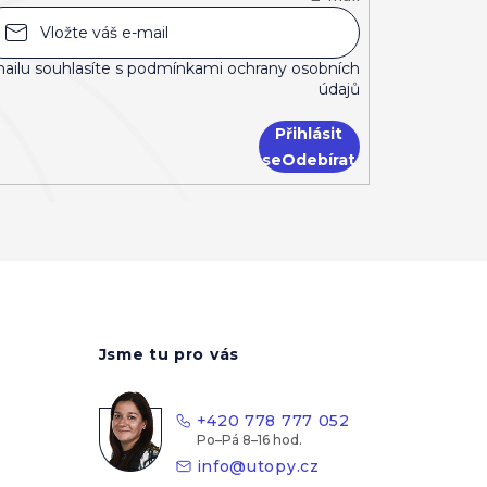
ailu souhlasíte s
podmínkami ochrany osobních
údajů
Přihlásit
se
Jsme tu pro vás
+420 778 777 052
info
@
utopy.cz