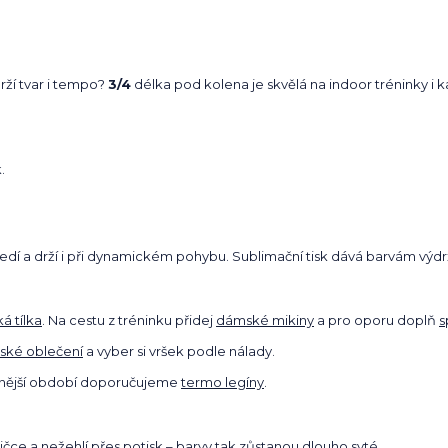
drží tvar i tempo?
3/4
délka pod kolena je skvělá na indoor tréninky i 
.
sedí a drží i při dynamickém pohybu. Sublimační tisk dává barvám výdrž
á tílka
. Na cestu z tréninku přidej
dámské mikiny
a pro oporu doplň
s
ské oblečení
a vyber si vršek podle nálady.
dnější období doporučujeme
termo legíny
.
ičce a nežehlí přes potisk – barvy tak zůstanou dlouho syté.