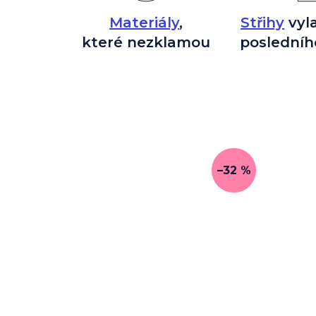
Materiály
,
Střihy
vyl
které nezklamou
posledníh
–32 %