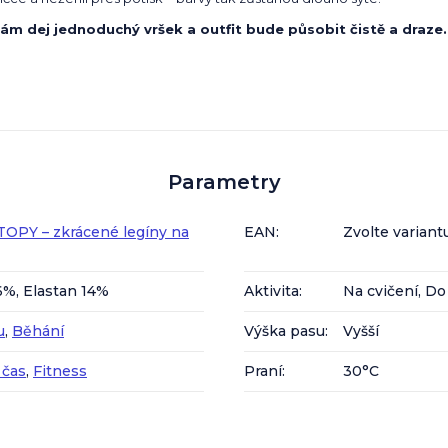
ám dej jednoduchý vršek a outfit bude působit čistě a draze.
Parametry
UTOPY – zkrácené legíny na
EAN
:
Zvolte variant
6%, Elastan 14%
Aktivita
:
Na cvičení, D
u
,
Běhání
Výška pasu
:
Vyšší
 čas
,
Fitness
Praní
:
30°C