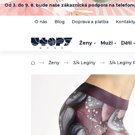
Přejít
Od 3. do 9. 8. bude naše zákaznická podpora na telefo
na
obsah
O nás
Blog
Doprava a platba
Kontakt
Ženy
Muži
Děti
Ženy
3/4 Legíny
3/4 Legíny 
Domů