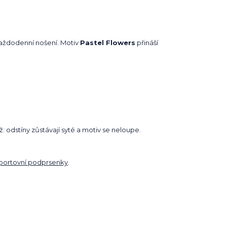
každodenní nošení. Motiv
Pastel Flowers
přináší
: odstíny zůstávají syté a motiv se neloupe.
portovní podprsenky
.