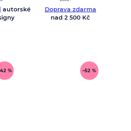
í
autorské
Doprava zdarma
signy
nad 2 500 Kč
–42 %
–52 %