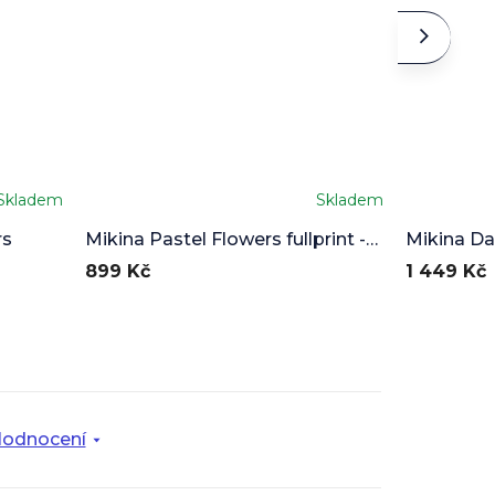
Skladem
Skladem
rs
Mikina Pastel Flowers fullprint -
Mikina Dar
starý střih
899 Kč
1 449 Kč
odnocení