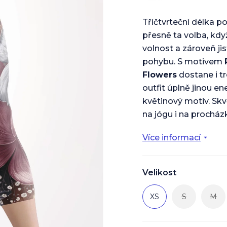
Tříčtvrteční délka p
přesně ta volba, kdy
volnost a zároveň jis
pohybu. S motivem
Flowers
dostane i t
outfit úplně jinou ene
květinový motiv. Skvě
na jógu i na procház
Více informací
Velikost
XS
S
M