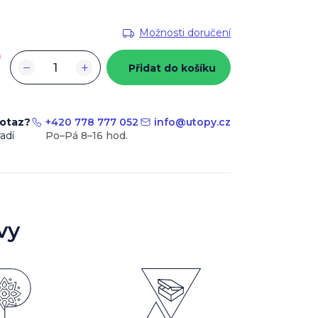
Možnosti doručení
−
+
Přidat do košíku
dotaz?
+420 778 777 052
info
@
utopy.cz
adí
vy