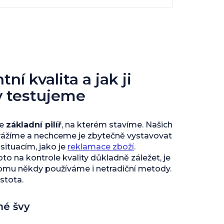
ní kvalita a jak ji
y testujeme
je
základní pilíř
, na kterém stavíme. Našich
vážíme a nechceme je zbytečně vystavovat
ituacím, jako je
reklamace zboží
.
to na kontrole kvality důkladně záležet, je
tomu někdy používáme i netradiční metody.
istota.
né švy