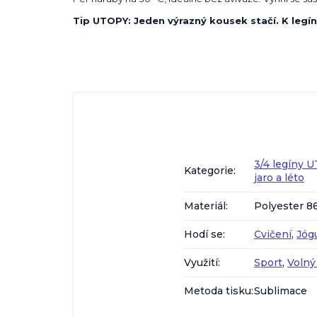
Tip UTOPY: Jeden výrazný kousek stačí. K legín
3/4 legíny 
Kategorie
:
jaro a léto
Materiál
:
Polyester 8
Hodí se
:
Cvičení
,
Jóg
Využití
:
Sport
,
Volný
Metoda tisku
:
Sublimace