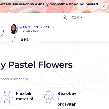
mezení. Na všechny e-maily odpovíme hned po návratu.
CZK
+420 778 777 052
Nákupní
košík
ny Pastel Flowers
nosti hodnocení
Flexibilní
Bez obav
materiál
z
prosvítání