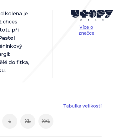
od kolena je
ž chceš
Více o
totu při
značce
Pastel
réninkový
rgii:
lé do fitka,
ku.
Tabulka velikostí
L
XL
XXL