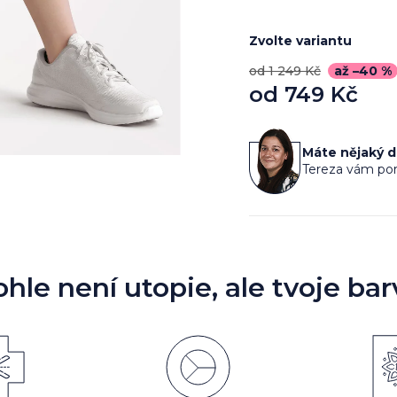
Zvolte variantu
od 1 249 Kč
až –40 %
od
749 Kč
Měrná
cena:
Máte nějaký 
Tereza vám por
ohle není utopie, ale tvoje bar