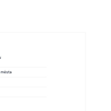
u
o města