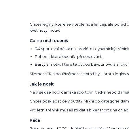
Chceš legíny, které se v teple nosí lehčeji, ale pořád 
květinový motiv.
Co na nich oceníš
3/4 sportovní délka na jaro/léto i dynamický trénink
Pohodlí, které oceníš i při cestování.
Barvy a motiv, které tě budou bavit znovu a znovu.
Šijeme v ČR a používáme vlastní střihy – proto legíny 
Jak je nosit
Na vršek se hodí
dámská sportovní trička
nebo
dámsk
Chceš poskládat celý outfit? Mrkni do
kategorie dám
Pro letní trénink můžeš střídat s
biker shorts
; na chla
Péče
Per naruby na 30 °C, ideálně bez aviváže. Vyhni se suš