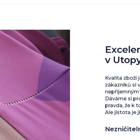
Excelent
v Utop
Kvalita zboží 
zákazníků si 
nepříjemným s
Dáváme si pro
pravda, že k 
Ale jistota je j
Nezničitel